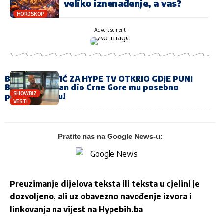
veliko iznenađenje, a vas?
HOROSKOP
- Advertisement -
BOBAN RAJOVIĆ ZA HYPE TV OTKRIO GDJE PUNI
BATERIJE! Jedan dio Crne Gore mu posebno
SHOWBIZ
prirastao srcu!
VESTI
Pratite nas na Google News-u:
Preuzimanje dijelova teksta ili teksta u cjelini je
dozvoljeno, ali uz obavezno navođenje izvora i
linkovanja na vijest na
Hypebih.ba