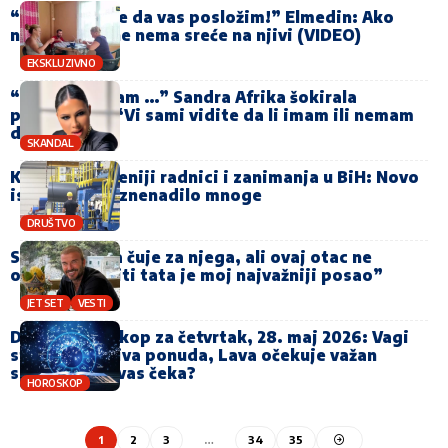
“Moj posao je da vas posložim!” Elmedin: Ako
niste poslušne nema sreće na njivi (VIDEO)
EKSKLUZIVNO
“Uzbuđena sam …” Sandra Afrika šokirala
priznanjem: “Vi sami vidite da li imam ili nemam
donji veš …“
SKANDAL
Ko su najtraženiji radnici i zanimanja u BiH: Novo
istraživanje iznenadilo mnoge
DRUŠTVO
Sin neće ni da čuje za njega, ali ovaj otac ne
odustaje: “Biti tata je moj najvažniji posao”
JET SET
VESTI
Dnevni horoskop za četvrtak, 28. maj 2026: Vagi
stiže zanimljiva ponuda, Lava očekuje važan
susret, a šta vas čeka?
HOROSKOP
1
2
3
…
34
35