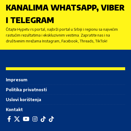
KANALIMA WHATSAPP, VIBER
I TELEGRAM
Čitajte Hypetv.rs portal, najbrži portal u Srbiji i regionu sa najvećim
rastućim rezultatima i ekskluzivnim vestima. Zapratite nas i na
društvenim mrežama Instagram, Facebook, Threads, TikTok!
Impresum
Politika privatnosti
Uslovi korištenja
Kontakt