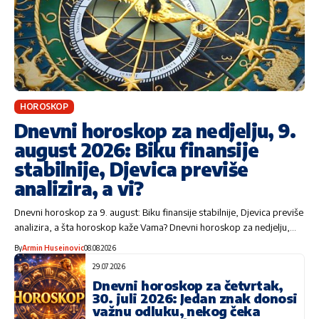
HOROSKOP
Dnevni horoskop za nedjelju, 9.
august 2026: Biku finansije
stabilnije, Djevica previše
analizira, a vi?
Dnevni horoskop za 9. august: Biku finansije stabilnije, Djevica previše
analizira, a šta horoskop kaže Vama? Dnevni horoskop za nedjelju,…
By
Armin Huseinovic
08.08.2026
29.07.2026
Dnevni horoskop za četvrtak,
30. juli 2026: Jedan znak donosi
važnu odluku, nekog čeka