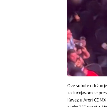
Ove subote održan je 
za tučnjavom se presel
Kavez u Areni CDMX u
Night 237 eventu. Nai