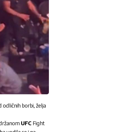
odličnih borbi, želja
 održanom
UFC
Fight
a vodila se i na