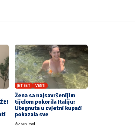
JET SET
VESTI
Žena sa najsavršenijim
EŽE!
tijelom pokorila Italiju:
Utegnuta u cvjetni kupaći
ati
pokazala sve
2 Min Read