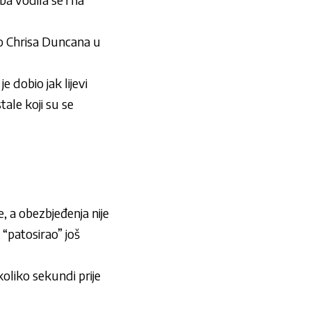
o Chrisa Duncana u
 dobio jak lijevi
tale koji su se
 a obezbjeđenja nije
 “patosirao” još
koliko sekundi prije