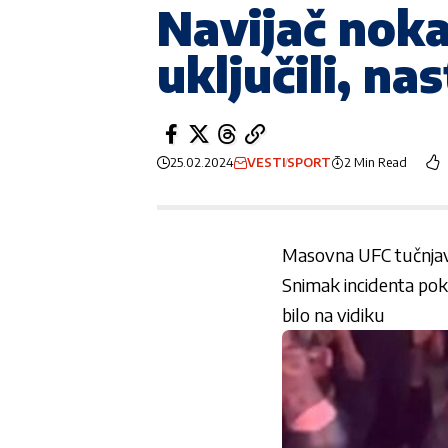
Navijač noka
uključili, na
25.02.2024
VESTI
SPORT
2 Min Read
Masovna UFC tučnja
Snimak incidenta poka
bilo na vidiku