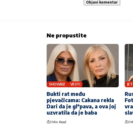
Ne propustite
SHOWBIZ
VESTI
JET
Bukti rat među
Rus
pjevačicama: Cakana rekla
Fot
Dari da je gl*pava, a ova joj
vra
uzvratila da je baba
sla
3 Min Read
3 M