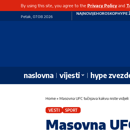
By using this site, you agree to the
Privacy Policy
and
T
NAJNOVIJE
HOROSKOP
HYPE 
Petak, 07.08.2026
naslovna
vijesti
hype zvezd
Home
»
Masovna UFC tučnjava kakvu niste vidjeli: N
VESTI
SPORT
Masovna UFC 