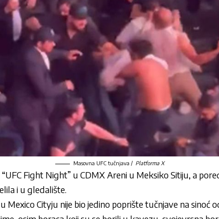
Masovna UFC tučnjava /
Platforma X
“UFC Fight Night” u CDMX Areni u Meksiko Sitiju, a pored 
ila i u gledalište.
 Mexico Cityju nije bio jedino poprište tučnjave na sinoć
me, osim boraca koji su se borili u kavezu, svojevrsna borb