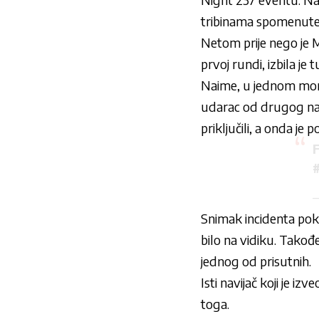
tribinama spomenut
Netom prije nego je 
prvoj rundi, izbila je 
Naime, u jednom momen
udarac od drugog navij
priključili, a onda je
—
Snimak incidenta poka
bilo na vidiku. Takođe
jednog od prisutnih.
Isti navijač koji je i
toga.