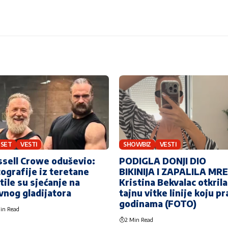
 SET
VESTI
SHOWBIZ
VESTI
sell Crowe oduševio:
PODIGLA DONJI DIO
ografije iz teretane
BIKINIJA I ZAPALILA MR
tile su sjećanje na
Kristina Bekvalac otkrila
vnog gladijatora
tajnu vitke linije koju pr
godinama (FOTO)
in Read
2 Min Read