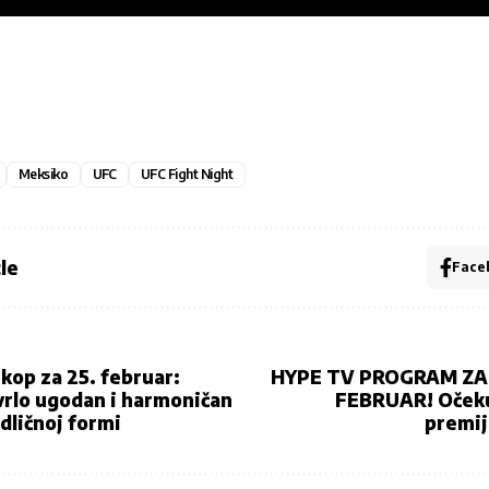
Meksiko
UFC
UFC Fight Night
le
Face
kop za 25. februar:
HYPE TV PROGRAM ZA 
vrlo ugodan i harmoničan
FEBRUAR! Očekuj
dličnoj formi
premij