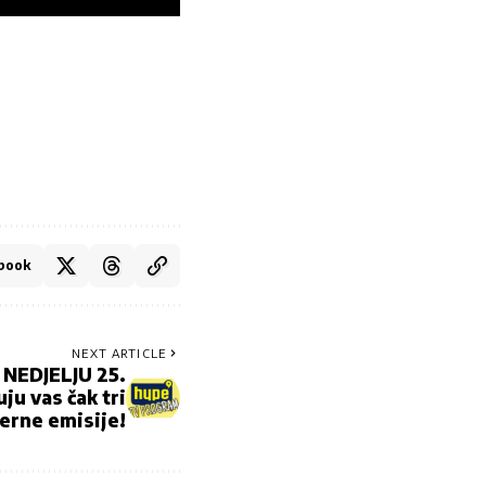
book
NEXT ARTICLE
NEDJELJU 25.
u vas čak tri
erne emisije!