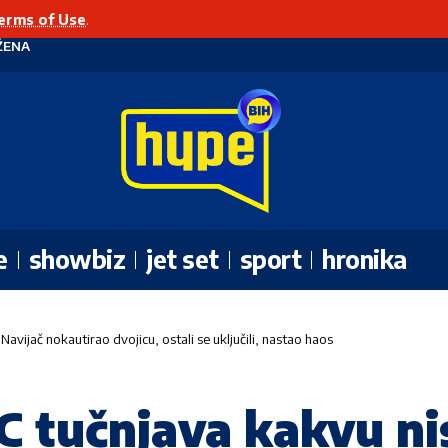
erms of Use
.
ŽENA
e
showbiz
jet set
sport
hronika
avijač nokautirao dvojicu, ostali se uključili, nastao haos
tučnjava kakvu nist