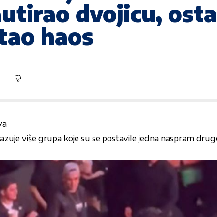
utirao dvojicu, osta
stao haos
va
zuje više grupa koje su se postavile jedna naspram druge,