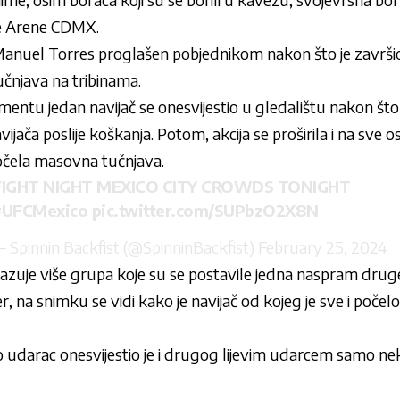
e Arene CDMX.
Manuel Torres proglašen pobjednikom nakon što je završi
tučnjava na tribinama.
tu jedan navijač se onesvijestio u gledalištu nakon što je
ača poslije koškanja. Potom, akcija se proširila i na sve os
 počela masovna tučnjava.
FIGHT NIGHT MEXICO CITY CROWDS TONIGHT
#UFCMexico
pic.twitter.com/SUPbzO2X8N
 Spinnin Backfist (@SpinninBackfist)
February 25, 2024
zuje više grupa koje su se postavile jedna naspram druge,
r, na snimku se vidi kako je navijač od kojeg je sve i počelo
zveo udarac onesvijestio je i drugog lijevim udarcem samo ne