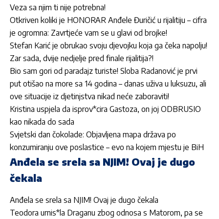
Veza sa njim ti nije potrebna!
Otkriven koliki je HONORAR Anđele Đuričić u rijalitiju – cifra
je ogromna: Zavrtjeće vam se u glavi od brojke!
Stefan Karić je obrukao svoju djevojku koja ga čeka napolju!
Zar sada, dvije nedjelje pred finale rijalitija?!
Bio sam gori od paradajz turiste! Sloba Radanović je prvi
put otišao na more sa 14 godina – danas uživa u luksuzu, ali
ove situacije iz djetinjstva nikad neće zaboraviti!
Kristina uspjela da isprov*cira Gastoza, on joj ODBRUSIO
kao nikada do sada
Svjetski dan čokolade: Objavljena mapa država po
konzumiranju ove poslastice – evo na kojem mjestu je BiH
Anđela se srela sa NJIM! Ovaj je dugo
čekala
Anđela se srela sa NJIM! Ovaj je dugo čekala
Teodora urnis*la Draganu zbog odnosa s Matorom, pa se