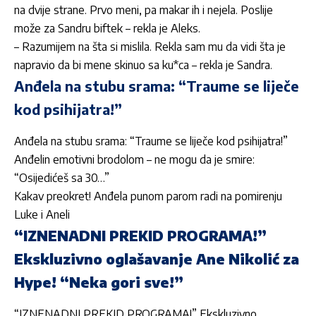
na dvije strane. Prvo meni, pa makar ih i nejela. Poslije
može za Sandru biftek – rekla je Aleks.
– Razumijem na šta si mislila. Rekla sam mu da vidi šta je
napravio da bi mene skinuo sa ku*ca – rekla je Sandra.
Anđela na stubu srama: “Traume se liječe
kod psihijatra!”
Anđela na stubu srama: “Traume se liječe kod psihijatra!”
Anđelin emotivni brodolom – ne mogu da je smire:
“Osijedićeš sa 30…”
Kakav preokret! Anđela punom parom radi na pomirenju
Luke i Aneli
“IZNENADNI PREKID PROGRAMA!”
Ekskluzivno oglašavanje Ane Nikolić za
Hype! “Neka gori sve!”
“IZNENADNI PREKID PROGRAMA!” Ekskluzivno