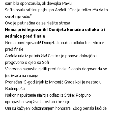
sam bila sponzoruša, ali djevojka Pavlu …
Sofija osula rafalnu paljbu po Anđeli: “Ona je toliko z*a da to
svijet nije vidio”
Ovo je pet načina da se riješite stresa
Nema privilegovanih! Donijeta konačnu odluku tri
sedmice pred finale
Nema privilegovanih! Donijeta konačnu odluku tri sedmice
pred finale
Anđela urla iz petnih žila! Gastoz je ponovo dokrajčio i
progovorio o djeci sa Sofi
Vanredno napustio rijaliti pred finale: Sklopio dogovor da se
(ne)vraća na imanje
Pronađen 15-godišnjak iz Mrkonjić Grada koji je nestao u
Budimpešti
Nakon napuštanje rijalitija odlazi iz Srbije: Potpuno
upropastio svoj život – ostao i bez nje
Oni su kažnjeni oduzimanjem honorara: Zbog penala kući će