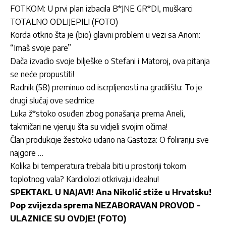
FOTKOM: U prvi plan izbacila B*JNE GR*DI, muškarci
TOTALNO ODLIJEPILI (FOTO)
Korda otkrio šta je (bio) glavni problem u vezi sa Anom:
“Imaš svoje pare”
Dača izvadio svoje bilješke o Stefani i Matoroj, ova pitanja
se neće propustiti!
Radnik (58) preminuo od iscrpljenosti na gradilištu: To je
drugi slučaj ove sedmice
Luka ž*stoko osuđen zbog ponašanja prema Aneli,
takmičari ne vjeruju šta su vidjeli svojim očima!
Član produkcije žestoko udario na Gastoza: O foliranju sve
najgore …
Kolika bi temperatura trebala biti u prostoriji tokom
toplotnog vala? Kardiolozi otkrivaju idealnu!
SPEKTAKL U NAJAVI! Ana Nikolić stiže u Hrvatsku!
Pop zvijezda sprema NEZABORAVAN PROVOD –
ULAZNICE SU OVDJE! (FOTO)