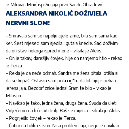
je
Milovan Minić
ispržio jaja prvo
Sandri Obradović.
ALEKSANDRA NIKOLIĆ DOŽIVJELA
NERVNI SLOM!
– Smravala sam se napolju cijele zime, bila sam sama kao
ker. Šest mjeseci sam sjedila i gutala knedle. Sad doživim
da on stavi nekoga ispred mene – vikala je
Aleks.
– On je takav, darežljiv čovjek. Nije on namjerno htio – rekao
je Terza.
– Rekla je da neće odmah. Sandra me žena pitala, otišla si
da se kupaš. Ostavio sam pola cig*re da bih njoj ispekao
je*ena jaja. Bezobr*znice jedna! Sram te bilo – vikao je
Milovan.
– Navikao je tako, jedna žena, druga žena. Svuda da uleti.
Vidjećemo da li će biti bolji. Baš se mijenja – vikala je Aleks.
– Pogriješio čovjek – rekao je Terza.
– Ćutim na toliko stvari. Nisu problem jaja, nego je navikao