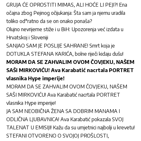
GRUJA ĆE OPROSTITI MIMAS, ALI HOĆE LI PEJI?! Ena
očajna zbog Pejinog očijukanja: Šta sam ja njemu uradila
toliko od*ratno da se on onako ponaša?
Olujno nevrijeme stiže i u BiH: Upozorenja već izdata u
Hrvatskoj i Sloveniji
SANJAO SAM JE POSLIJE SAHRANE! Smrt koja je
DOTUKLA STEFANA KARIĆA, bolne riječi kidaju dušu!
MORAM DA SE ZAHVALIM OVOM ČOVJEKU, NAŠEM
SAŠI MIRKOVIĆU! Ava Karabatić nacrtala PORTRET
vlasnika Hype imperije!
MORAM DA SE ZAHVALIM OVOM ČOVJEKU, NAŠEM
SAŠI MIRKOVIĆU! Ava Karabatić nacrtala PORTRET
vlasnika Hype imperije!
JA SAM NEOBIČNA ŽENA SA DOBRIM MANAMA I
ODLIČNA LJUBAVNICA! Ava Karabatić pokazala SVOJ
TALENAT U EMISIJI! Kažu da su umjetnici najbolji u krevetu!
STEFANI OTVORENO O SVOJOJ PROŠLOSTI,