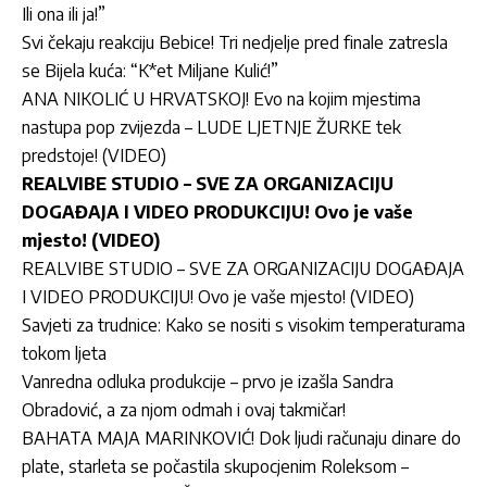
Ili ona ili ja!”
Svi čekaju reakciju Bebice! Tri nedjelje pred finale zatresla
se Bijela kuća: “K*et Miljane Kulić!”
ANA NIKOLIĆ U HRVATSKOJ! Evo na kojim mjestima
nastupa pop zvijezda – LUDE LJETNJE ŽURKE tek
predstoje! (VIDEO)
REALVIBE STUDIO – SVE ZA ORGANIZACIJU
DOGAĐAJA I VIDEO PRODUKCIJU! Ovo je vaše
mjesto! (VIDEO)
REALVIBE STUDIO – SVE ZA ORGANIZACIJU DOGAĐAJA
I VIDEO PRODUKCIJU! Ovo je vaše mjesto! (VIDEO)
Savjeti za trudnice: Kako se nositi s visokim temperaturama
tokom ljeta
Vanredna odluka produkcije – prvo je izašla Sandra
Obradović, a za njom odmah i ovaj takmičar!
BAHATA MAJA MARINKOVIĆ! Dok ljudi računaju dinare do
plate, starleta se počastila skupocjenim Roleksom –