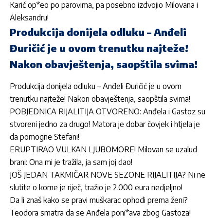
Karić op*eo po parovima, pa posebno izdvojio Milovana i
Aleksandru!
Produkcija donijela odluku – Anđeli
Đuričić je u ovom trenutku najteže!
Nakon obavještenja, saopštila svima!
Produkcija donijela odluku – Anđeli Đuričić je u ovom
trenutku najteže! Nakon obavještenja, saopštila svima!
POBJEDNICA RIJALITIJA OTVORENO: Anđela i Gastoz su
stvoreni jedno za drugo! Matora je dobar čovjek i htjela je
da pomogne Stefani!
ERUPTIRAO VULKAN LJUBOMORE! Milovan se uzalud
brani: Ona mi je tražila, ja sam joj dao!
JOŠ JEDAN TAKMIČAR NOVE SEZONE RIJALITIJA? Ni ne
slutite o kome je riječ, tražio je 2.000 eura nedjeljno!
Da li znaš kako se pravi muškarac ophodi prema ženi?
Teodora smatra da se Anđela poni*ava zbog Gastoza!