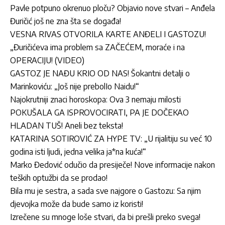
Pavle potpuno okrenuo ploču? Objavio nove stvari – Anđela
Đuričić još ne zna šta se događa!
VESNA RIVAS OTVORILA KARTE ANĐELI I GASTOZU!
„Đuričićeva ima problem sa ZAČEĆEM, moraće i na
OPERACIJU! (VIDEO)
GASTOZ JE NAĐU KRIO OD NAS! Šokantni detalji o
Marinkoviću: „Još nije prebolIo Naidu!“
Najokrutniji znaci horoskopa: Ova 3 nemaju milosti
POKUŠALA GA ISPROVOCIRATI, PA JE DOČEKAO
HLADAN TUŠ! Aneli bez teksta!
KATARINA SOTIROVIĆ ZA HYPE TV: „U rijalitiju su već 10
godina isti ljudi, jedna velika ja*na kuća!“
Marko Đedović odučio da presiječe! Nove informacije nakon
teških optužbi da se prodao!
Bila mu je sestra, a sada sve najgore o Gastozu: Sa njim
djevojka može da bude samo iz koristi!
Izrečene su mnoge loše stvari, da bi prešli preko svega!