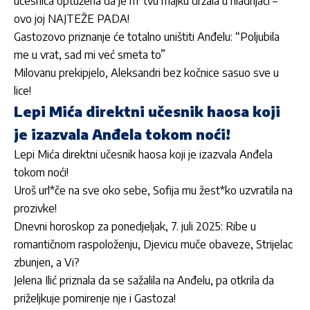
učesnica optužena da je m*tvu majku držala u hladnjači –
ovo joj NAJTEŽE PADA!
Gastozovo priznanje će totalno uništiti Anđelu: “Poljubila
me u vrat, sad mi već smeta to”
Milovanu prekipjelo, Aleksandri bez kočnice sasuo sve u
lice!
Lepi Mića direktni učesnik haosa koji
je izazvala Anđela tokom noći!
Lepi Mića direktni učesnik haosa koji je izazvala Anđela
tokom noći!
Uroš url*če na sve oko sebe, Sofija mu žest*ko uzvratila na
prozivke!
Dnevni horoskop za ponedjeljak, 7. juli 2025: Ribe u
romantičnom raspoloženju, Djevicu muče obaveze, Strijelac
zbunjen, a Vi?
Jelena Ilić priznala da se sažalila na Anđelu, pa otkrila da
priželjkuje pomirenje nje i Gastoza!