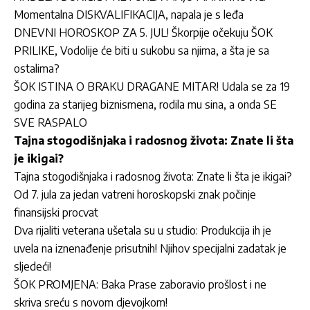
Momentalna DISKVALIFIKACIJA, napala je s leđa
DNEVNI HOROSKOP ZA 5. JUL! Škorpije očekuju ŠOK
PRILIKE, Vodolije će biti u sukobu sa njima, a šta je sa
ostalima?
ŠOK ISTINA O BRAKU DRAGANE MITAR! Udala se za 19
godina za starijeg biznismena, rodila mu sina, a onda SE
SVE RASPALO
Tajna stogodišnjaka i radosnog života: Znate li šta
je ikigai?
Tajna stogodišnjaka i radosnog života: Znate li šta je ikigai?
Od 7. jula za jedan vatreni horoskopski znak počinje
finansijski procvat
Dva rijaliti veterana ušetala su u studio: Produkcija ih je
uvela na iznenađenje prisutnih! Njihov specijalni zadatak je
sljedeći!
ŠOK PROMJENA: Baka Prase zaboravio prošlost i ne
skriva sreću s novom djevojkom!