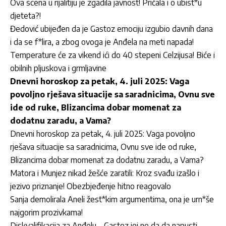
Ova scena u rijalitiju je zgadila javnost! Pričala i o ubist*u
djeteta?!
Đedović ubijeđen da je Gastoz emociju izgubio davnih dana
i da se f*lira, a zbog ovoga je Anđela na meti napada!
Temperature će za vikend ići do 40 stepeni Celzijusa! Biće i
obilnih pljuskova i grmljavine
Dnevni horoskop za petak, 4. juli 2025: Vaga
povoljno rješava situacije sa saradnicima, Ovnu sve
ide od ruke, Blizancima dobar momenat za
dodatnu zaradu, a Vama?
Dnevni horoskop za petak, 4. juli 2025: Vaga povoljno
rješava situacije sa saradnicima, Ovnu sve ide od ruke,
Blizancima dobar momenat za dodatnu zaradu, a Vama?
Matora i Munjez nikad žešće zaratili: Kroz svađu izašlo i
jezivo priznanje! Obezbjeđenje hitno reagovalo
Sanja demolirala Aneli žest*kim argumentima, ona je urn*še
najgorim prozivkama!
Diskvalifikacija za Anđelu – Gastoz joj ne da da napusti