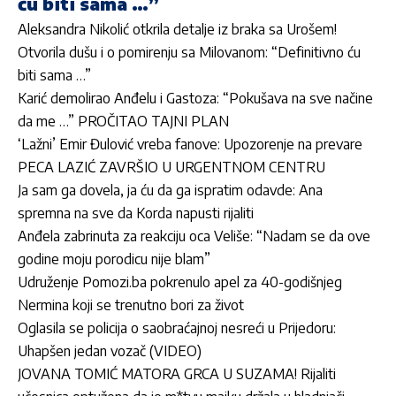
ću biti sama …”
Aleksandra Nikolić otkrila detalje iz braka sa Urošem!
Otvorila dušu i o pomirenju sa Milovanom: “Definitivno ću
biti sama …”
Karić demolirao Anđelu i Gastoza: “Pokušava na sve načine
da me …” PROČITAO TAJNI PLAN
‘Lažni’ Emir Đulović vreba fanove: Upozorenje na prevare
PECA LAZIĆ ZAVRŠIO U URGENTNOM CENTRU
Ja sam ga dovela, ja ću da ga ispratim odavde: Ana
spremna na sve da Korda napusti rijaliti
Anđela zabrinuta za reakciju oca Veliše: “Nadam se da ove
godine moju porodicu nije blam”
Udruženje Pomozi.ba pokrenulo apel za 40-godišnjeg
Nermina koji se trenutno bori za život
Oglasila se policija o saobraćajnoj nesreći u Prijedoru:
Uhapšen jedan vozač (VIDEO)
JOVANA TOMIĆ MATORA GRCA U SUZAMA! Rijaliti