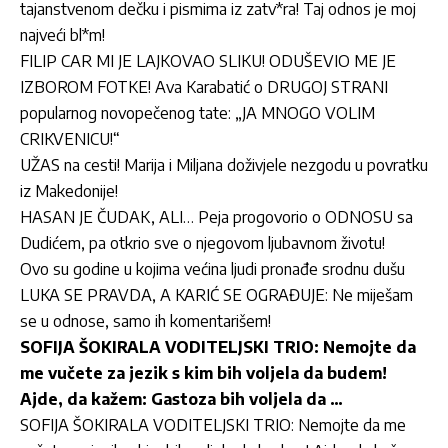
tajanstvenom dečku i pismima iz zatv*ra! Taj odnos je moj
najveći bl*m!
FILIP CAR MI JE LAJKOVAO SLIKU! ODUŠEVIO ME JE
IZBOROM FOTKE! Ava Karabatić o DRUGOJ STRANI
popularnog novopečenog tate: „JA MNOGO VOLIM
CRIKVENICU!“
UŽAS na cesti! Marija i Miljana doživjele nezgodu u povratku
iz Makedonije!
HASAN JE ČUDAK, ALI… Peja progovorio o ODNOSU sa
Dudićem, pa otkrio sve o njegovom ljubavnom životu!
Ovo su godine u kojima većina ljudi pronađe srodnu dušu
LUKA SE PRAVDA, A KARIĆ SE OGRAĐUJE: Ne miješam
se u odnose, samo ih komentarišem!
SOFIJA ŠOKIRALA VODITELJSKI TRIO: Nemojte da
me vučete za jezik s kim bih voljela da budem!
Ajde, da kažem: Gastoza bih voljela da …
SOFIJA ŠOKIRALA VODITELJSKI TRIO: Nemojte da me