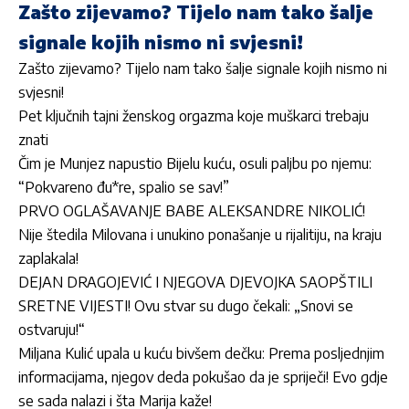
Zašto zijevamo? Tijelo nam tako šalje
signale kojih nismo ni svjesni!
Zašto zijevamo? Tijelo nam tako šalje signale kojih nismo ni
svjesni!
Pet ključnih tajni ženskog orgazma koje muškarci trebaju
znati
Čim je Munjez napustio Bijelu kuću, osuli paljbu po njemu:
“Pokvareno đu*re, spalio se sav!”
PRVO OGLAŠAVANJE BABE ALEKSANDRE NIKOLIĆ!
Nije štedila Milovana i unukino ponašanje u rijalitiju, na kraju
zaplakala!
DEJAN DRAGOJEVIĆ I NJEGOVA DJEVOJKA SAOPŠTILI
SRETNE VIJESTI! Ovu stvar su dugo čekali: „Snovi se
ostvaruju!“
Miljana Kulić upala u kuću bivšem dečku: Prema posljednjim
informacijama, njegov deda pokušao da je spriječi! Evo gdje
se sada nalazi i šta Marija kaže!