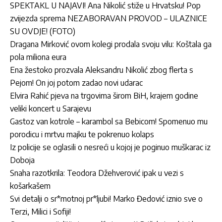
SPEKTAKL U NAJAVI! Ana Nikolić stiže u Hrvatsku! Pop
zvijezda sprema NEZABORAVAN PROVOD – ULAZNICE
SU OVDJE! (FOTO)
Dragana Mirković ovom kolegi prodala svoju vilu: Koštala ga
pola miliona eura
Ena žestoko prozvala Aleksandru Nikolić zbog flerta s
Pejom! On joj potom zadao novi udarac
Elvira Rahić pjeva na trgovima širom BiH, krajem godine
veliki koncert u Sarajevu
Gastoz van kotrole – karambol sa Bebicom! Spomenuo mu
porodicu i mrtvu majku te pokrenuo kolaps
Iz policije se oglasili o nesreći u kojoj je poginuo muškarac iz
Doboja
Snaha razotkrila: Teodora Džehverović ipak u vezi s
košarkašem
Svi detalji o sr*motnoj pr*ljubi! Marko Đedović iznio sve o
Terzi, Milici i Sofiji!