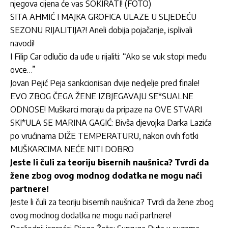
njegova cijena će vas ŠOKIRATI! (FOTO)
SITA AHMIĆ I MAJKA GROFICA ULAZE U SLJEDEĆU
SEZONU RIJALITIJA?! Aneli dobija pojačanje, isplivali
navodi!
I Filip Car odlučio da uđe u rijaliti: “Ako se vuk stopi među
ovce…”
Jovan Pejić Peja sankcionisan dvije nedjelje pred finale!
EVO ZBOG ČEGA ŽENE IZBJEGAVAJU SE*SUALNE
ODNOSE! Muškarci moraju da pripaze na OVE STVARI
SKI*ULA SE MARINA GAGIĆ: Bivša djevojka Darka Lazića
po vrućinama DIŽE TEMPERATURU, nakon ovih fotki
MUŠKARCIMA NEĆE NITI DOBRO
Jeste li čuli za teoriju bisernih naušnica? Tvrdi da
žene zbog ovog modnog dodatka ne mogu naći
partnere!
Jeste li čuli za teoriju bisernih naušnica? Tvrdi da žene zbog
ovog modnog dodatka ne mogu naći partnere!