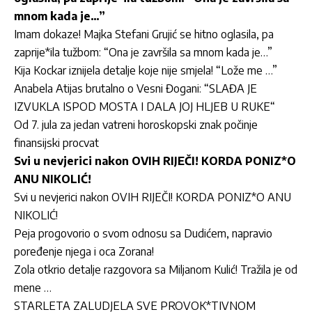
mnom kada je…”
Imam dokaze! Majka Stefani Grujić se hitno oglasila, pa
zaprije*ila tužbom: “Ona je završila sa mnom kada je…”
Kija Kockar iznijela detalje koje nije smjela! “Lože me …”
Anabela Atijas brutalno o Vesni Đogani: “SLAĐA JE
IZVUKLA ISPOD MOSTA I DALA JOJ HLJEB U RUKE“
Od 7. jula za jedan vatreni horoskopski znak počinje
finansijski procvat
Svi u nevjerici nakon OVIH RIJEČI! KORDA PONIZ*O
ANU NIKOLIĆ!
Svi u nevjerici nakon OVIH RIJEČI! KORDA PONIZ*O ANU
NIKOLIĆ!
Peja progovorio o svom odnosu sa Dudićem, napravio
poređenje njega i oca Zorana!
Zola otkrio detalje razgovora sa Miljanom Kulić! Tražila je od
mene …
STARLETA ZALUDJELA SVE PROVOK*TIVNOM