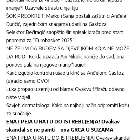
imanje?! Uzavrele strasti u rijalitiju
ŠOK PREOKRET: Marko i Sanja postali zaštitnici Anđele
Đuričić, zajedničkim snagama udarili na Gastoza!
Selektor Bećiragić saopštio širi spisak igrača pred start
priprema za “Eurobasket 2025”
NE ŽELIM DA BUDEM SA DJEVOJKOM KOJA NE MOŽE
DA RODI: Korda uzvraća Ani Nikolić najniže do sad, ona
ponovo pala na njegove manip*lacije!
Karić izgubio kontrolu i ušao u klinč sa Anđelom: Gastoz
(u)radio samo OVO!
Luka propao u zemlju od blama: Ovakvu f*liražu odavno
niste vidjeli
Savjeti dermatologa: Kako na najbolji način pripremiti kožu
za sunčanje
ENA I PEJA U RATU DO ISTREBLJENJA! Ovakav
skandal se ne pamti – ona GRCA U SUZAMA
ENA I PEJA U RATU DO ISTREBLJENJA! Ovakav skandal