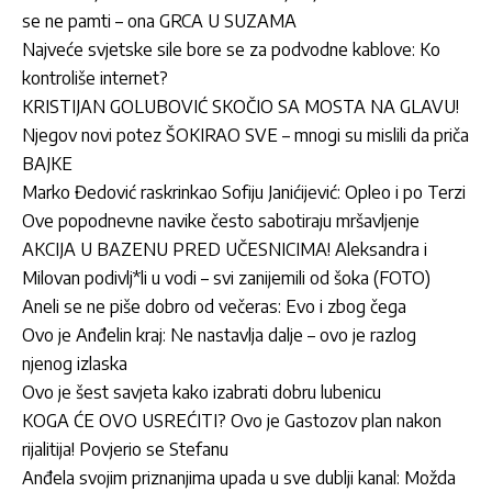
se ne pamti – ona GRCA U SUZAMA
Najveće svjetske sile bore se za podvodne kablove: Ko
kontroliše internet?
KRISTIJAN GOLUBOVIĆ SKOČIO SA MOSTA NA GLAVU!
Njegov novi potez ŠOKIRAO SVE – mnogi su mislili da priča
BAJKE
Marko Đedović raskrinkao Sofiju Janićijević: Opleo i po Terzi
Ove popodnevne navike često sabotiraju mršavljenje
AKCIJA U BAZENU PRED UČESNICIMA! Aleksandra i
Milovan podivlj*li u vodi – svi zanijemili od šoka (FOTO)
Aneli se ne piše dobro od večeras: Evo i zbog čega
Ovo je Anđelin kraj: Ne nastavlja dalje – ovo je razlog
njenog izlaska
Ovo je šest savjeta kako izabrati dobru lubenicu
KOGA ĆE OVO USREĆITI? Ovo je Gastozov plan nakon
rijalitija! Povjerio se Stefanu
Anđela svojim priznanjima upada u sve dublji kanal: Možda