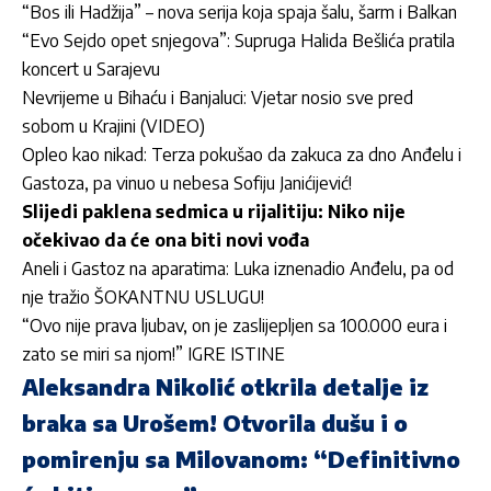
“Bos ili Hadžija” – nova serija koja spaja šalu, šarm i Balkan
“Evo Sejdo opet snjegova”: Supruga Halida Bešlića pratila
koncert u Sarajevu
Nevrijeme u Bihaću i Banjaluci: Vjetar nosio sve pred
sobom u Krajini (VIDEO)
Opleo kao nikad: Terza pokušao da zakuca za dno Anđelu i
Gastoza, pa vinuo u nebesa Sofiju Janićijević!
Slijedi paklena sedmica u rijalitiju: Niko nije
očekivao da će ona biti novi vođa
Aneli i Gastoz na aparatima: Luka iznenadio Anđelu, pa od
nje tražio ŠOKANTNU USLUGU!
“Ovo nije prava ljubav, on je zaslijepljen sa 100.000 eura i
zato se miri sa njom!” IGRE ISTINE
Aleksandra Nikolić otkrila detalje iz
braka sa Urošem! Otvorila dušu i o
pomirenju sa Milovanom: “Definitivno