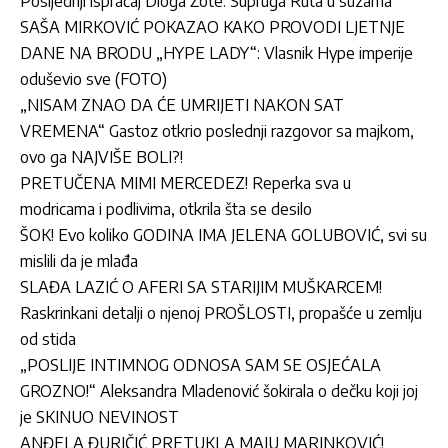
Posljednji ispraćaj Dioga Žote: Supruga Ruta u suzama
SAŠA MIRKOVIĆ POKAZAO KAKO PROVODI LJETNJE
DANE NA BRODU „HYPE LADY“: Vlasnik Hype imperije
oduševio sve (FOTO)
„NISAM ZNAO DA ĆE UMRIJETI NAKON SAT
VREMENA“ Gastoz otkrio poslednji razgovor sa majkom,
ovo ga NAJVIŠE BOLI?!
PRETUČENA MIMI MERCEDEZ! Reperka sva u
modricama i podlivima, otkrila šta se desilo
ŠOK! Evo koliko GODINA IMA JELENA GOLUBOVIĆ, svi su
mislili da je mlađa
SLAĐA LAZIĆ O AFERI SA STARIJIM MUŠKARCEM!
Raskrinkani detalji o njenoj PROŠLOSTI, propašće u zemlju
od stida
„POSLIJE INTIMNOG ODNOSA SAM SE OSJEĆALA
GROZNO!“ Aleksandra Mladenović šokirala o dečku koji joj
je SKINUO NEVINOST
ANĐELA ĐURIČIĆ PRETUKLA MAJU MARINKOVIĆ!