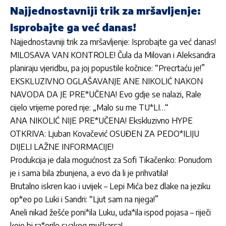
Najjednostavniji trik za mršavljenje:
Isprobajte ga već danas!
Najjednostavniji trik za mršavljenje: Isprobajte ga već danas!
MILOSAVA VAN KONTROLE! Čula da Milovan i Aleksandra
planiraju vjeridbu, pa joj popustile kočnice: “Precrtaću je!”
EKSKLUZIVNO OGLAŠAVANJE ANE NIKOLIĆ NAKON
NAVODA DA JE PRE*UČENA! Evo gdje se nalazi, Rale
cijelo vrijeme pored nje: „Malo su me TU*LI…“
ANA NIKOLIĆ NIJE PRE*UČENA! Ekskluzivno HYPE
OTKRIVA: Ljuban Kovačević OSUĐEN ZA PEDO*ILIJU
DIJELI LAŽNE INFORMACIJE!
Produkcija je dala mogućnost za Sofi Tikačenko: Ponudom
je i sama bila zbunjena, a evo da li je prihvatila!
Brutalno iskren kao i uvijek – Lepi Mića bez dlake na jeziku
op*eo po Luki i Sandri: “Ljut sam na njega!”
Aneli nikad žešće poni*ila Luku, uda*ila ispod pojasa – riječi
koje bi ra*orile svakog muškarca!