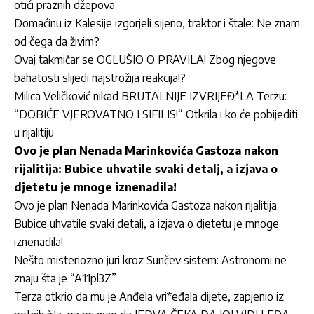
otići praznih džepova
Domaćinu iz Kalesije izgorjeli sijeno, traktor i štale: Ne znam
od čega da živim?
Ovaj takmičar se OGLUŠIO O PRAVILA! Zbog njegove
bahatosti slijedi najstrožija reakcija!?
Milica Veličković nikad BRUTALNIJE IZVRIJEĐ*LA Terzu:
“DOBIĆE VJEROVATNO I SIFILIS!“ Otkrila i ko će pobijediti
u rijalitiju
Ovo je plan Nenada Marinkovića Gastoza nakon
rijalitija: Bubice uhvatile svaki detalj, a izjava o
djetetu je mnoge iznenadila!
Ovo je plan Nenada Marinkovića Gastoza nakon rijalitija:
Bubice uhvatile svaki detalj, a izjava o djetetu je mnoge
iznenadila!
Nešto misteriozno juri kroz Sunčev sistem: Astronomi ne
znaju šta je “A11pl3Z”
Terza otkrio da mu je Anđela vri*eđala dijete, zapjenio iz