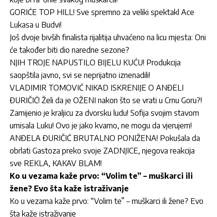
GORIĆE TOP HILL! Sve spremno za veliki spektakl Ace
Lukasa u Budvi!
Još dvoje bivših finalista rijalitija uhvaćeno na licu mjesta: Oni
će također biti dio naredne sezone?
NJIH TROJE NAPUSTILO BIJELU KUĆU! Produkcija
saopštila javno, svi se neprijatno iznenadili!
VLADIMIR TOMOVIĆ NIKAD ISKRENIJE O ANĐELI
ĐURIČIĆ! Želi da je OŽENI nakon što se vrati u Crnu Goru?!
Zamijenio je kraljicu za dvorsku ludu! Sofija svojim stavom
urnisala Luku! Ovo je jako kvarno, ne mogu da vjerujem!
ANĐELA ĐURIČIĆ BRUTALNO PONIŽENA! Pokušala da
obrlati Gastoza preko svoje ZADNJICE, njegova reakcija
sve REKLA, KAKAV BLAM!
Ko u vezama kaže prvo: “Volim te” – muškarci ili
žene? Evo šta kaže istraživanje
Ko u vezama kaže prvo: “Volim te” – muškarci ili žene? Evo
šta kaže istraživanje