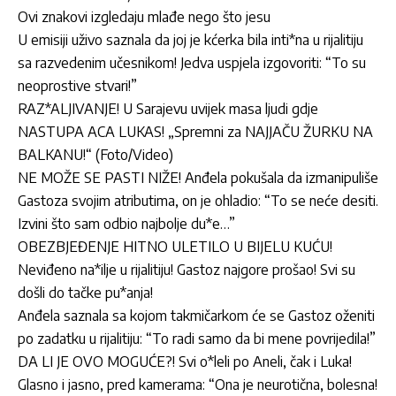
Ovi znakovi izgledaju mlađe nego što jesu
U emisiji uživo saznala da joj je kćerka bila inti*na u rijalitiju
sa razvedenim učesnikom! Jedva uspjela izgovoriti: “To su
neoprostive stvari!”
RAZ*ALJIVANJE! U Sarajevu uvijek masa ljudi gdje
NASTUPA ACA LUKAS! „Spremni za NAJJAČU ŽURKU NA
BALKANU!“ (Foto/Video)
NE MOŽE SE PASTI NIŽE! Anđela pokušala da izmanipuliše
Gastoza svojim atributima, on je ohladio: “To se neće desiti.
Izvini što sam odbio najbolje du*e…”
OBEZBJEĐENJE HITNO ULETILO U BIJELU KUĆU!
Neviđeno na*ilje u rijalitiju! Gastoz najgore prošao! Svi su
došli do tačke pu*anja!
Anđela saznala sa kojom takmičarkom će se Gastoz oženiti
po zadatku u rijalitiju: “To radi samo da bi mene povrijedila!”
DA LI JE OVO MOGUĆE?! Svi o*leli po Aneli, čak i Luka!
Glasno i jasno, pred kamerama: “Ona je neurotična, bolesna!