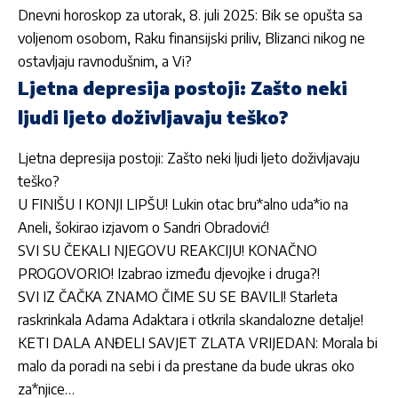
Dnevni horoskop za utorak, 8. juli 2025: Bik se opušta sa
voljenom osobom, Raku finansijski priliv, Blizanci nikog ne
ostavljaju ravnodušnim, a Vi?
Ljetna depresija postoji: Zašto neki
ljudi ljeto doživljavaju teško?
Ljetna depresija postoji: Zašto neki ljudi ljeto doživljavaju
teško?
U FINIŠU I KONJI LIPŠU! Lukin otac bru*alno uda*io na
Aneli, šokirao izjavom o Sandri Obradović!
SVI SU ČEKALI NJEGOVU REAKCIJU! KONAČNO
PROGOVORIO! Izabrao između djevojke i druga?!
SVI IZ ČAČKA ZNAMO ČIME SU SE BAVILI! Starleta
raskrinkala Adama Adaktara i otkrila skandalozne detalje!
KETI DALA ANĐELI SAVJET ZLATA VRIJEDAN: Morala bi
malo da poradi na sebi i da prestane da bude ukras oko
za*njice…