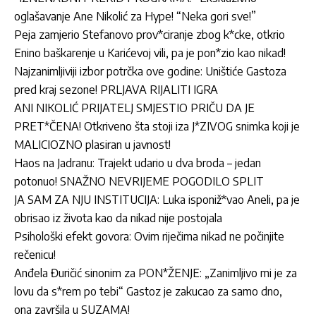
oglašavanje Ane Nikolić za Hype! “Neka gori sve!”
Peja zamjerio Stefanovo prov*ciranje zbog k*cke, otkrio
Enino baškarenje u Karićevoj vili, pa je pon*zio kao nikad!
Najzanimljiviji izbor potrčka ove godine: Uništiće Gastoza
pred kraj sezone! PRLJAVA RIJALITI IGRA
ANI NIKOLIĆ PRIJATELJ SMJESTIO PRIČU DA JE
PRET*ČENA! Otkriveno šta stoji iza J*ZIVOG snimka koji je
MALICIOZNO plasiran u javnost!
Haos na Jadranu: Trajekt udario u dva broda – jedan
potonuo! SNAŽNO NEVRIJEME POGODILO SPLIT
JA SAM ZA NJU INSTITUCIJA: Luka isponiž*vao Aneli, pa je
obrisao iz života kao da nikad nije postojala
Psihološki efekt govora: Ovim riječima nikad ne počinjite
rečenicu!
Anđela Đuričić sinonim za PON*ŽENJE: „Zanimljivo mi je za
lovu da s*rem po tebi“ Gastoz je zakucao za samo dno,
ona završila u SUZAMA!