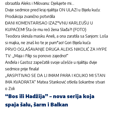
obraatila Aleks i Milovanu: Djelujete mi…
Dvije sedmice pred kraj rijalitija ON ULAZI u Bijelu kuću:
Produkcija zvanično potvrdila
ĐANI KOMENTARISAO IZAZ*VNU KARLEUŠU U
KUPAĆEM! Šta će mu reći žena Slađa?! (FOTO)
Teodora skinula masku Aneli, a ona zaratila sa Sanjom: Loša
si majka, ne znaš ko te je pum*ao! Gori Bijela kuća
PRVO OGLAŠAVANJE DRUGA ALEKS NIKOLIĆ ZA HYPE
TV: „Maja i Filip su ponovo zajedno!“
Anđela i Gastoz zapečatili svoje učešće u rijalitiju dvije
sedmice prije finala!
„RASPITIVAO SE DA LI IMAM PARA I KOLIKO MI STAN
IMA KVADRATA“ Matea Stanković otkrila šokantne stvari
o Zoli
“Bos ili Hadžija” – nova serija koja
spaja šalu, šarm i Balkan