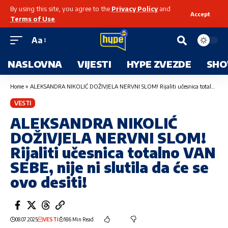
By using this site, you agree to the
Privacy Policy
and
Accept
Terms of Use
.
Aa
NASLOVNA
VIJESTI
HYPE ZVEZDE
SHO
Home
»
ALEKSANDRA NIKOLIĆ DOŽIVJELA NERVNI SLOM! Rijaliti učesnica totalno VAN SEBE, nije ni slutila da će se ovo desiti!
VESTI
ALEKSANDRA NIKOLIĆ
DOŽIVJELA NERVNI SLOM!
Rijaliti učesnica totalno VAN
SEBE, nije ni slutila da će se
ovo desiti!
08.07.2025
VESTI
186 Min Read