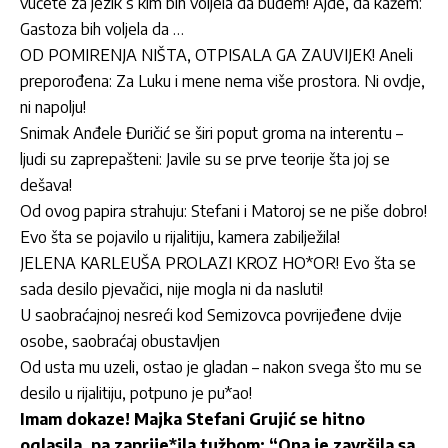
vučete za jezik s kim bih voljela da budem! Ajde, da kažem:
Gastoza bih voljela da …
OD POMIRENJA NIŠTA, OTPISALA GA ZAUVIJEK! Aneli
preporođena: Za Luku i mene nema više prostora. Ni ovdje,
ni napolju!
Snimak Anđele Đuričić se širi poput groma na interentu –
ljudi su zaprepašteni: Javile su se prve teorije šta joj se
dešava!
Od ovog papira strahuju: Stefani i Matoroj se ne piše dobro!
Evo šta se pojavilo u rijalitiju, kamera zabilježila!
JELENA KARLEUŠA PROLAZI KROZ HO*OR! Evo šta se
sada desilo pjevačici, nije mogla ni da nasluti!
U saobraćajnoj nesreći kod Semizovca povrijeđene dvije
osobe, saobraćaj obustavljen
Od usta mu uzeli, ostao je gladan – nakon svega što mu se
desilo u rijalitiju, potpuno je pu*ao!
Imam dokaze! Majka Stefani Grujić se hitno
oglasila, pa zaprije*ila tužbom: “Ona je završila sa