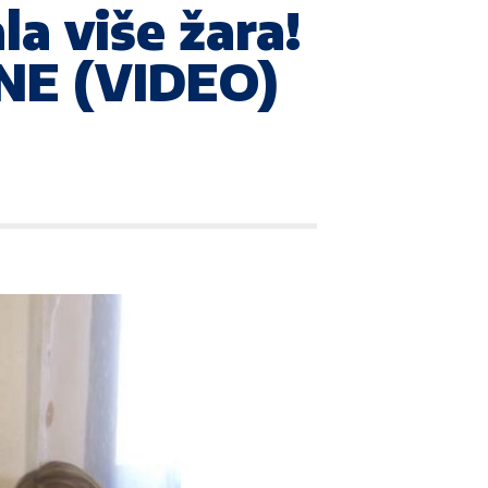
la više žara!
E (VIDEO)