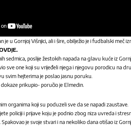
 je u Gornjoj Višnjici, ali i šire, obilježio je i fudbalski meč 
OVDJE.
h sedmica, poslije žestokih napada na glavu kuće iz Gornje
ijavio sve one koji su vrijeđeli njega i njegovu porodicu na
vu svim hejterima je poslao jasnu poruku.
 dokaze prikupio- poručio je Elmedin.
nim organima koji su poduzeli sve da se napadi zaustave.
te policiji i prijave koju je podnio zbog niza uvreda i stresn
pakovao je svoje stvari i na nekoliko dana otišao iz Gornj