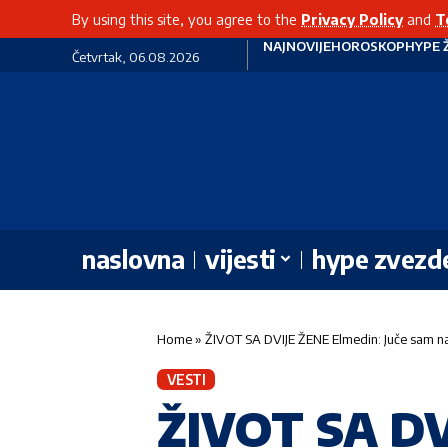
By using this site, you agree to the
Privacy Policy
and
T
NAJNOVIJE
HOROSKOP
HYPE 
Četvrtak, 06.08.2026
naslovna
vijesti
hype zvezd
Home
»
ŽIVOT SA DVIJE ŽENE Elmedin: Juče sam n
VESTI
ŽIVOT SA DV