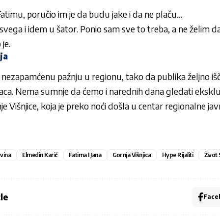
 Fatimu, poručio im je da budu jake i da ne plaču…
ega i idem u šator. Ponio sam sve to treba, a ne želim d
je.
ja
 je nezapamćenu pažnju u regionu, tako da publika željno 
maca. Nema sumnje da ćemo i narednih dana gledati eksklu
 Višnjice, koja je preko noći došla u centar regionalne jav
vina
Elmedin Karić
Fatima I Jana
Gornja Višnjica
Hype Rijaliti
Život 
le
Face