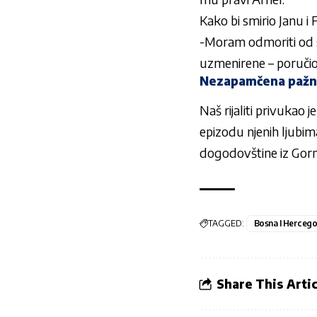
Kako bi smirio Janu i
-Moram odmoriti od sv
uzmenirene – poručio 
Nezapamčena pažn
Naš rijaliti privukao
epizodu njenih ljubi
dogodovštine iz Gornje
TAGGED:
Bosna I Hercego
Share This Artic