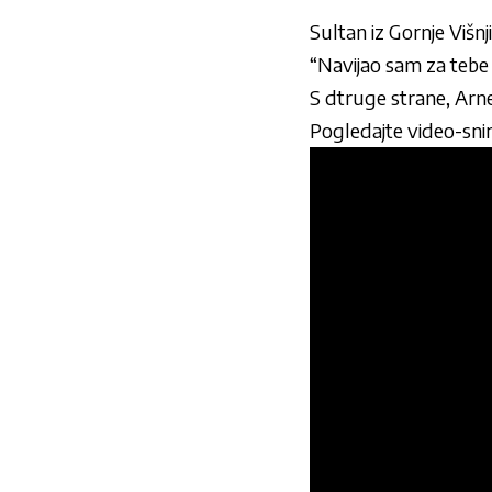
Sultan iz Gornje Višnj
“Navijao sam za tebe F
S dtruge strane, Arn
Pogledajte video-sn