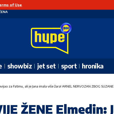
erms of Use
.
ŽENA
e
showbiz
jet set
sport
hronika
avijao za Fatimu, ali je Jana imala više žara! ARNEL NERVOZAN ZBOG SUZANE
IJE ŽENE Elmedin: 