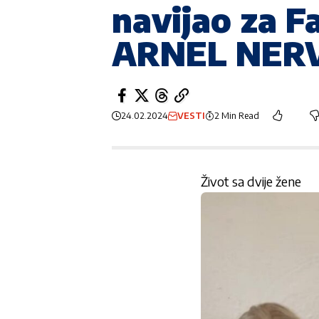
navijao za Fa
ARNEL NER
24.02.2024
VESTI
2 Min Read
Život sa dvije žene