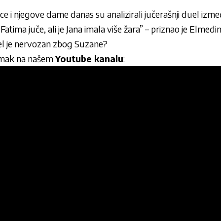
ice i njegove dame danas su analizirali jučerašnji duel izme
atima juče, ali je Jana imala više žara” – priznao je Elmedin
el je nervozan zbog Suzane?
imak na našem
Youtube kanalu
: