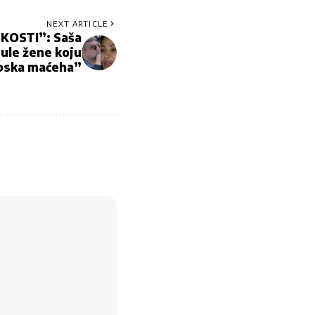
NEXT ARTICLE
KOSTI”: Saša
nule žene koju
pska maćeha”