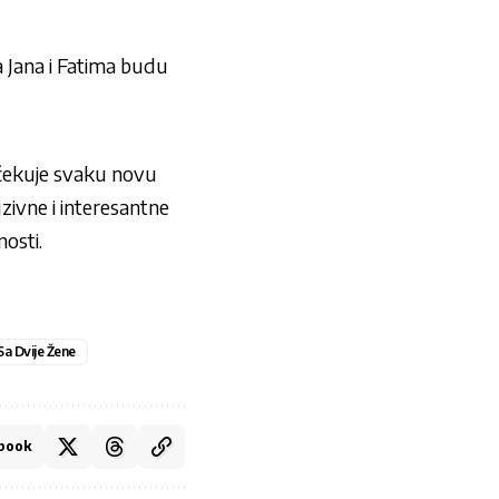
a Jana i Fatima budu
iščekuje svaku novu
zivne i interesantne
nosti.
Sa Dvije Žene
book