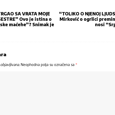
TRGAO SA VRATA MOJE
“TOLIKO O NJENOJ LJUDS
STRE” Ovo je istina o
Mirković o ogrlici premi
ske maćehe”? Snimak je
nosi “Sr
ara
objavljivana.
Neophodna polja su označena sa
*