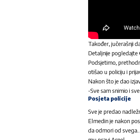
Također, jučerašnji dan
Detaljnije pogledajte
Podsjetimo, prethodni
otišao u policiju i pr
Nakon što je dao izja
-Sve sam snimio i sve
Posjeta policije
Sve je predao nadlež
Elmedin je nakon posje
da odmori od svega… S
mu pravi Arnel.