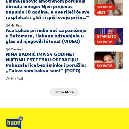
Emina Jahović emotivnom porukom
dirnula mnoge: Njen prvjenac
SHOWBIZ
napunio 18 godina, a ove riječi će sve
VESTI
rasplakati: „Idi i ispiši svoju priču…“
1 Min Read
Aca Lukas priredio noć za pamćenje
u Sutomoru, Habana odzvanjala u
ISTAKNUTO
glas od njegovih hitova! (VIDEO)
SHOWBIZ
2 Min Read
NINA BADRIĆ IMA 54 GODINE I
NIJEDNU ESTETSKU OPERACIJU!
Pokazala lice bez šminke i poručila:
SHOWBIZ
„Takva sam kakva sam!“ (FOTO)
4 Min Read
Show More