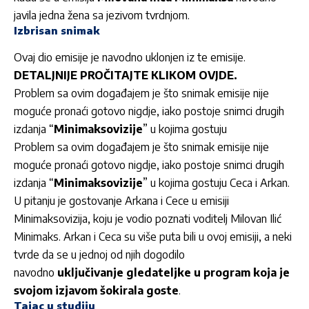
javila jedna žena sa jezivom tvrdnjom.
Izbrisan snimak
Ovaj dio emisije je navodno uklonjen iz te emisije.
DETALJNIJE PROČITAJTE KLIKOM OVJDE.
Problem sa ovim događajem je što snimak emisije nije
moguće pronaći gotovo nigdje, iako postoje snimci drugih
izdanja “
Minimaksovizije
” u kojima gostuju
Problem sa ovim događajem je što snimak emisije nije
moguće pronaći gotovo nigdje, iako postoje snimci drugih
izdanja “
Minimaksovizije
” u kojima gostuju Ceca i Arkan.
U pitanju je gostovanje Arkana i Cece u emisiji
Minimaksovizija, koju je vodio poznati voditelj Milovan Ilić
Minimaks. Arkan i Ceca su više puta bili u ovoj emisiji, a neki
tvrde da se u jednoj od njih dogodilo
navodno
uključivanje gledateljke u program koja je
svojom izjavom šokirala goste
.
Tajac u studiju