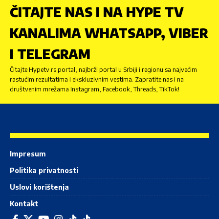
ČITAJTE NAS I NA HYPE TV
KANALIMA WHATSAPP, VIBER
I TELEGRAM
Čitajte Hypetv.rs portal, najbrži portal u Srbiji i regionu sa najvećim
rastućim rezultatima i ekskluzivnim vestima. Zapratite nas i na
društvenim mrežama Instagram, Facebook, Threads, TikTok!
Impresum
Politika privatnosti
Uslovi korištenja
Kontakt