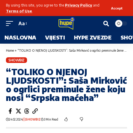
By using this site, you agree to the
Privacy Policy
and
Accept
Terms of Use
.
Aa
NASLOVNA
VIJESTI
HYPE ZVEZDE
SHO
Home
»
“TOLIKO O NJENOJ LJUDSKOSTI”: Saša Mirković o ogrlici preminule žene koju nosi “Srpska maćeha”
SHOWBIZ
“TOLIKO O NJENOJ
LJUDSKOSTI”: Saša Mirković
o ogrlici preminule žene koju
nosi “Srpska maćeha”
24.02.2024
SHOWBIZ
3 Min Read