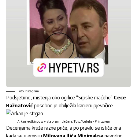
Foto: Instagram
Podsjetimo, misterija oko ogrlice “Srpske maćehe”
Cece
Ražnatović
posebno je obilježila karijeru pjevačice.
Arkan je otkinuo sa vrata preminule žene / Foto: Youtube – Printscreen
Decenijama kruže razne priče, a po pravilu se ističe ona
kada se u emisiju
Milovana Ilića Minimaksa
navodno