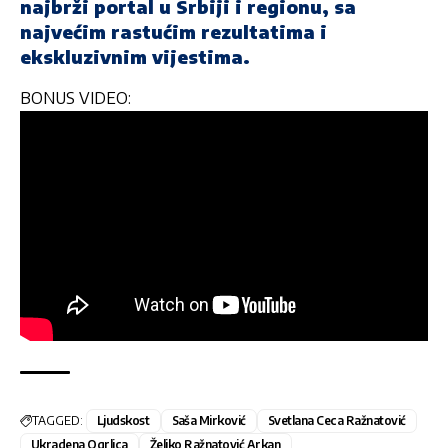
najbrži portal u Srbiji i regionu, sa
najvećim rastućim rezultatima i
ekskluzivnim vijestima.
BONUS VIDEO:
TAGGED:
Ljudskost
Saša Mirković
Svetlana Ceca Ražnatović
Ukradena Ogrlica
Željko Ražnatović Arkan