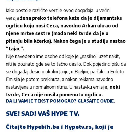
Iako postoje različite verzije ovog događaja, u većini
verzija
žena preko telefona kaže da je dijamantsku
ogrlicu koju nosi Ceca, navodno Arkan ukrao od
njene mrtve sestre (mada neki tvrde da je u
pitanju bila kćerka). Nakon čega je u studiju nastao
“tajac”.
Nije navedeno ime osobe od koje je „nasilno” uzet nakit,
niti je poznato gde se to tačno desilo. Dok pojedinci pišu da
se događaj desio u okolini Janje, u Bijeljini, pa čak i u Erdutu.
Emisija je potom prekinuta, a nakon reklama navodno
nastavljena u normalnom ritmu. U nastavku emisije,
neki
tvrde, Ceca nije nosila pomenutu ogrlicu.
DA LI VAM JE TEKST POMOGAO? GLASAJTE
OVDJE.
SVE! SAD! VAŠ HYPE TV.
Čitajte
Hypebih.ba
i Hypetv.rs, koji je