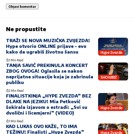
Ne propustite
TRAŽI SE NOVA MUZIČKA ZVIJEZDA!
Hype otvorio ONLINE prijave – evo
kako da ugrabiš životnu šansu
Hype Zvezde
1 Min Read
TANJA SAVIĆ PREKINULA KONCERT
ZBOG OVOGA! Oglasila se nakon
neprijatne situacije koja je zabrinula
SHOWBIZ
publiku
2 Min Read
FINALISTKINJA „HYPE ZVEZDA” BEZ
DLAKE NA JEZIKU! Mia Petković
šokirala izjavom o estradi: „Svi su
Hype Zvezde
dvolični i licemjerni” (VIDEO)
1 Min Read
KAD LUKAS OVO KAŽE, TO IMA
TEŽINU! Finalisti „Hype Zvezda”
Hype Zvezde