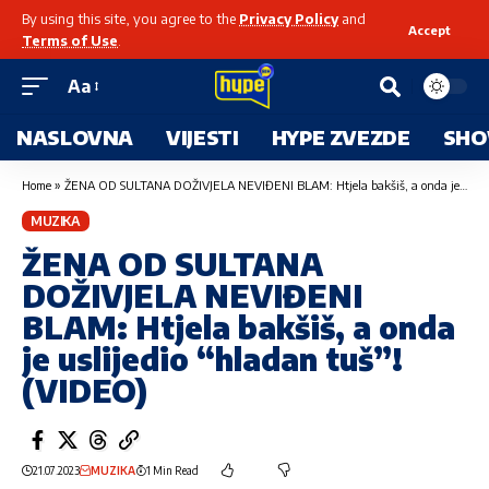
By using this site, you agree to the
Privacy Policy
and
Accept
Terms of Use
.
Aa
NASLOVNA
VIJESTI
HYPE ZVEZDE
SHO
Home
»
ŽENA OD SULTANA DOŽIVJELA NEVIĐENI BLAM: Htjela bakšiš, a onda je uslijedio “hladan tuš”! (VIDEO)
MUZIKA
ŽENA OD SULTANA
DOŽIVJELA NEVIĐENI
BLAM: Htjela bakšiš, a onda
je uslijedio “hladan tuš”!
(VIDEO)
21.07.2023
MUZIKA
1 Min Read