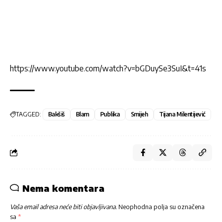
https://www.youtube.com/watch?v=bGDuySe3SuI&t=41s
TAGGED:
Bakšiš
Blam
Publika
Smijeh
Tijana Milentijević
Nema komentara
Vaša email adresa neće biti objavljivana.
Neophodna polja su označena
sa
*