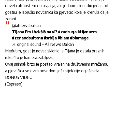
dovela atmosferu do usijanja, a u jednom trenutku jedan od
gostiju je ispružio novčanicu ka pjevačici koja je krenula da je
zgrabi.
@allnewsbalkan
Tijana Em i bakšiš na vi?
#zadruga
#tijanaem
#zenaodsultana
#srbija
#blam
#blamage
♬ original sound – All News Balkan
Međutim, gost je novac sklonio, a Tijana je ostala praznih
ruku što je kamera zabilježila.
Ovaj snimak brzo je postao viralan na društvenim mrežama,
a pjevačica se ovim povodom još uvijek nije oglašavala.
BONUS VIDEO:
(Espreso)