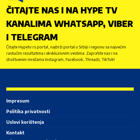
ČITAJTE NAS I NA HYPE TV
KANALIMA WHATSAPP, VIBER
I TELEGRAM
Čitajte Hypetv.rs portal, najbrži portal u Srbiji i regionu sa najvećim
rastućim rezultatima i ekskluzivnim vestima. Zapratite nas i na
društvenim mrežama Instagram, Facebook, Threads, TikTok!
Impresum
Politika privatnosti
Uslovi korištenja
Kontakt