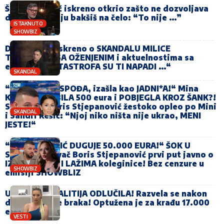
Šerif Konjević iskreno otkrio zašto ne dozvoljava
da mu stavljaju bakšiš na čelo: “To nije …”
ISTAKNUTO
SHOWBIZ
Darko Lazić iskreno o SKANDALU MILICE
TODOROVIĆ SA OŽENJENIM i aktuelnostima sa
estrade: “KATASTROFA SU TI NAPADI …“
SKANDAL
“Ušla kao GOSPOĐA, izašla kao JADNI*A!“ Mina
Kostić ZGRABILA 500 eura i POBJEGLA KROZ ŠANK?!
SKANDAL! Boris Stjepanović žestoko opleo po Mini
SKANDAL
i Sandri Rešić: “Njoj niko ništa nije ukrao, MENI
JESTE!“
“SANDRA REŠIĆ DUGUJE 50.000 EURA!“ ŠOK U
STUDIJU: Pjevač Boris Stjepanović prvi put javno o
IZDAJI, KRAĐI I LAŽIMA koleginice! Bez cenzure u
SHOWBIZ
emisiji SHOWBLIZ
UČESNICA RIJALITIJA ODLUČILA! Razvela se nakon
dvije nedjelje braka! Optužena je za krađu 17.000
eura!
VESTI