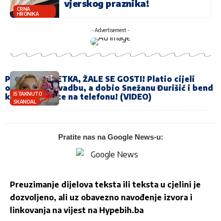
vjerskog praznika!
CRNA
HRONIKA
- Advertisement -
PJEVAJ ISPOČETKA, ŽALE SE GOSTI! Platio cijeli
orkestar za svadbu, a dobio Snežanu Đurišić i bend
ISTAKNUTO
koji igra igrice na telefonu! (VIDEO)
SKANDAL
Pratite nas na Google News-u:
Preuzimanje dijelova teksta ili teksta u cjelini je
dozvoljeno, ali uz obavezno navođenje izvora i
linkovanja na vijest na
Hypebih.ba