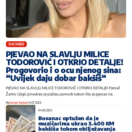
SHOWBIZ
PJEVAO NA SLAVLJU MILICE
TODOROVIĆ I OTKRIO DETALJE!
Progovorio i o ocu njenog sina:
“Uvijek daju dobar bakšiš“
PJEVAO NA SLAVLJU MILICE TODOROVIĆ I OTKRIO DETALJE! Pjevač
Žarko Gligić privukao je pažnju javnosti nakon što je pjevao na…
By
Goran Sumar
14.07.2026
04.06.2026
Bosanac optužen da je
muzičarima ukrao 3.400 KM
bakšiša tokom obilježavanja