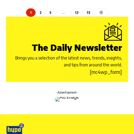
1
2
3
…
12
13
The Daily Newsletter
Brings you a selection of the latest news, trends, insights,
and tips from around the world.
[mc4wp_form]
- Advertisement -