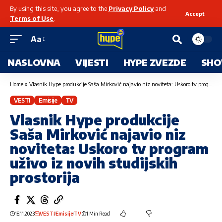
By using this site, you agree to the
Privacy Policy
and
Accept
Terms of Use
.
Aa
NASLOVNA
VIJESTI
HYPE ZVEZDE
SHO
Home
»
Vlasnik Hype produkcije Saša Mirković najavio niz noviteta: Uskoro tv program uživo iz novih studijskih prostorija
VESTI
Emisije
TV
Vlasnik Hype produkcije
Saša Mirković najavio niz
noviteta: Uskoro tv program
uživo iz novih studijskih
prostorija
18.11.2023
VESTI
Emisije
TV
1 Min Read