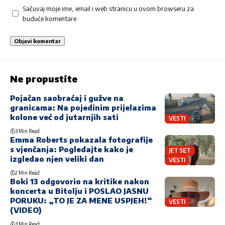
Sačuvaj moje ime, email i web stranicu u ovom browseru za
buduće komentare.
Ne propustite
Pojačan saobraćaj i gužve na
granicama: Na pojedinim prijelazima
kolone već od jutarnjih sati
VESTI
3 Min Read
Emma Roberts pokazala fotografije
s vjenčanja: Pogledajte kako je
JET SET
izgledao njen veliki dan
VESTI
2 Min Read
Boki 13 odgovorio na kritike nakon
koncerta u Bitolju i POSLAO JASNU
PORUKU: „TO JE ZA MENE USPJEH!“
VESTI
(VIDEO)
3 Min Read