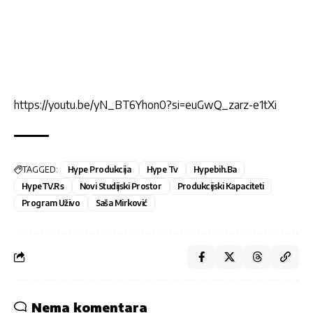
https://youtu.be/yN_BT6Yhon0?si=euGwQ_zarz-e1tXi
TAGGED:
Hype Produkcija
Hype Tv
Hypebih.ba
HypeTV.rs
Novi Studijski Prostor
Produkcijski Kapaciteti
Program Uživo
Saša Mirković
Nema komentara