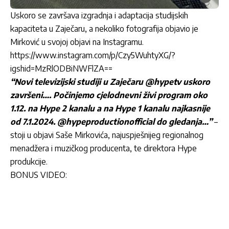
Uskoro se završava izgradnja i adaptacija studijskih
kapaciteta u Zaječaru, a nekoliko fotografija objavio je
Mirković u svojoj objavi na Instagramu.
https://www.instagram.com/p/Czy5WuhtyXG/?
igshid=MzRlODBiNWFlZA==
“Novi televizijski studiji u Zaječaru @hypetv uskoro
završeni…. Počinjemo cjelodnevni živi program oko
1.12. na Hype 2 kanalu a na Hype 1 kanalu najkasnije
od 7.1.2024. @hypeproductionofficial do gledanja…”
–
stoji u objavi Saše Mirkovića, najuspješnijeg regionalnog
menadžera i muzičkog producenta, te direktora Hype
produkcije.
BONUS VIDEO: