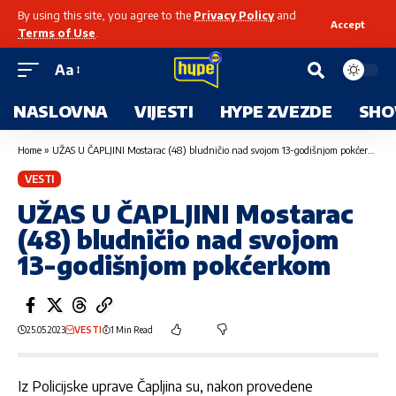
By using this site, you agree to the
Privacy Policy
and
Accept
Terms of Use
.
Aa
NASLOVNA
VIJESTI
HYPE ZVEZDE
SHO
Home
»
UŽAS U ČAPLJINI Mostarac (48) bludničio nad svojom 13-godišnjom pokćerkom
VESTI
UŽAS U ČAPLJINI Mostarac
(48) bludničio nad svojom
13-godišnjom pokćerkom
25.05.2023
VESTI
1 Min Read
Iz Policijske uprave Čapljina su, nakon provedene