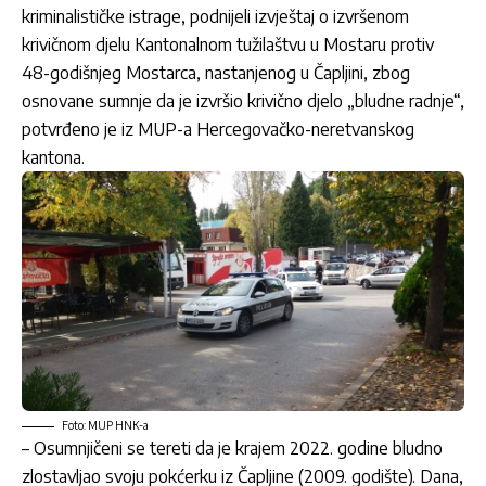
kriminalističke istrage, podnijeli izvještaj o izvršenom
krivičnom djelu Kantonalnom tužilaštvu u Mostaru protiv
48-godišnjeg Mostarca, nastanjenog u Čapljini, zbog
osnovane sumnje da je izvršio krivično djelo „bludne radnje“,
potvrđeno je iz MUP-a Hercegovačko-neretvanskog
kantona.
Foto: MUP HNK-a
– Osumnjičeni se tereti da je krajem 2022. godine bludno
zlostavljao svoju pokćerku iz Čapljine (2009. godište). Dana,