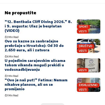
Ne propustite
“12. Bentbaša Cliff Diving 2026.” 8.
i 9. avgusta: Ulaz je besplatan
SPORT
(VIDEO)
VESTI
3 Min Read
Ovo su kazne za saobraćajne
prekršaje u Hrvatskoj: Od 30 do
DRUŠTVO
2.650 eura, ali i zatvora
VESTI
6 Min Read
U pojedinim sarajevskim ulicama
tokom vikenda mogući prekidi u
vodosnadbijevanju
VESTI
1 Min Read
“Ovo je naš put!” Fatima: Nemam
nikakve planove, ali on se
EKSKLUZIVNO
promijenio
VESTI
1 Min Read