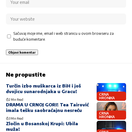
Sačuvaj moje ime, email i web stranicu u ovom browseru za
buduće komentare.
Ne propustite
Turčin izbo muškarca iz BiH i još
dvojicu sunarodnjaka u Gracu!
CRNA
HRONIKA
2 Min Read
DRAMA U CRNOJ GORI! Tea Tairović
imala tešku saobraćajnu nesreću
CRNA
HRONIKA
3 Min Read
Zločin u Bosanskoj Krupi: Ubila
muža!