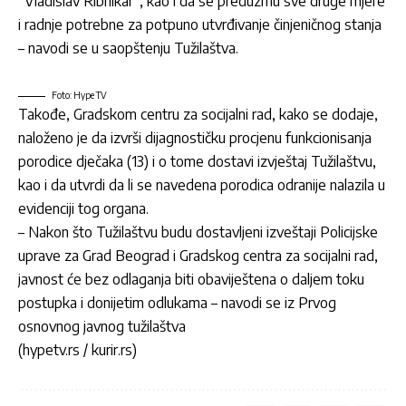
“Vladislav Ribnikar”, kao i da se preduzmu sve druge mjere
i radnje potrebne za potpuno utvrđivanje činjeničnog stanja
– navodi se u saopštenju Tužilaštva.
Foto: Hype TV
Takođe, Gradskom centru za socijalni rad, kako se dodaje,
naloženo je da izvrši dijagnostičku procjenu funkcionisanja
porodice dječaka (13) i o tome dostavi izvještaj Tužilaštvu,
kao i da utvrdi da li se navedena porodica odranije nalazila u
evidenciji tog organa.
– Nakon što Tužilaštvu budu dostavljeni izveštaji Policijske
uprave za Grad Beograd i Gradskog centra za socijalni rad,
javnost će bez odlaganja biti obaviještena o daljem toku
postupka i donijetim odlukama – navodi se iz Prvog
osnovnog javnog tužilaštva
(hypetv.rs / kurir.rs)