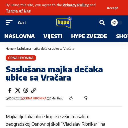
By using this site, you agree to the
Privacy Policy
and
Accept
Terms of Use
.
Aa
NASLOVNA
VIJESTI
HYPE ZVEZDE
SHO
Home
»
Saslušana majka dečaka ubice sa Vračara
CRNA HRONIKA
Saslušana majka dečaka
ubice sa Vračara
25.05.2023
CRNA HRONIKA
2 Min Read
Majka dječaka ubice koji je izvršio masakr u
beogradskoj Osnovnoj školi “Vladislav Ribnikar” na