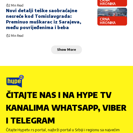
CRNA
HRONIKA
2 Min Read
Novi detalji teške saobraćajne
nesreće kod Tomislavgrada:
CRNA
Preminuo muškarac iz Sarajeva,
HRONIKA
među povrijeđenima i beba
2 Min Read
Show More
ČITAJTE NAS I NA HYPE TV
KANALIMA WHATSAPP, VIBER
I TELEGRAM
Čitajte Hypetv.rs portal, najbrži portal u Srbiji i regionu sa najvećim