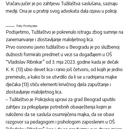
Vračaru jučer je po zahtjevu Tužilaštva saslušana, saznaju
mediji. Ona je u pratnji svog advokata dala izjavu u policiji.
Foto: Printscreen
Podsjetimo, Tužilaštvo je pokrenulo istragu zbog sumnje na
zanemarivanje i zlostavljanje maloljetnog lica.
Prvo osnovno javno tužilaštvo u Beogradu je po službenoj
dužnosti formiralo predmet u vezi sa događajem u OŠ
“Vladislav Ribnikar” od 3. mja 2023. godine kada je dečak
K. K. (13) ubio devet lica i ranio još četvoro, od kojih je jedno
preminulo, a kako bi se utvrdilo da li se u radnjama majke
dječaka (13) stiču elementi krivičnog djela zapuštanje i
zlostavljanje maloljetnog lica.
– Tužilaštvo je Policijskoj upravi za grad Beograd uputilo
zahtjev za prikupljanje potrebnih obavještenja kojim je
naloženo da se sasluša osumnjičena majka, da se obavi
razgovor sa pedagogom i psihologom zaposlenim u OŠ