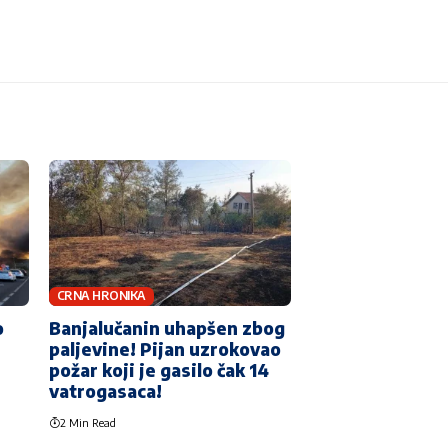
CRNA HRONIKA
o
Banjalučanin uhapšen zbog
paljevine! Pijan uzrokovao
požar koji je gasilo čak 14
vatrogasaca!
2 Min Read