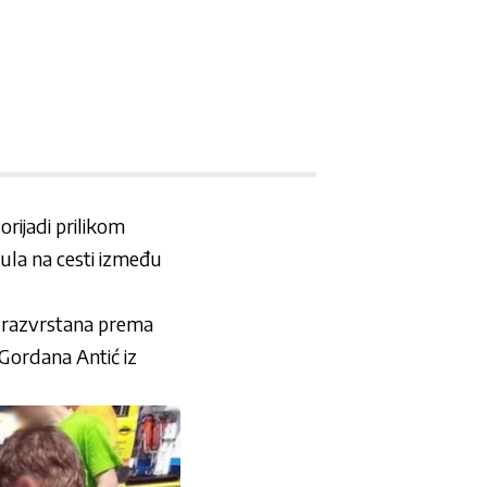
rijadi prilikom
nula na cesti između
 i razvrstana prema
 Gordana Antić iz