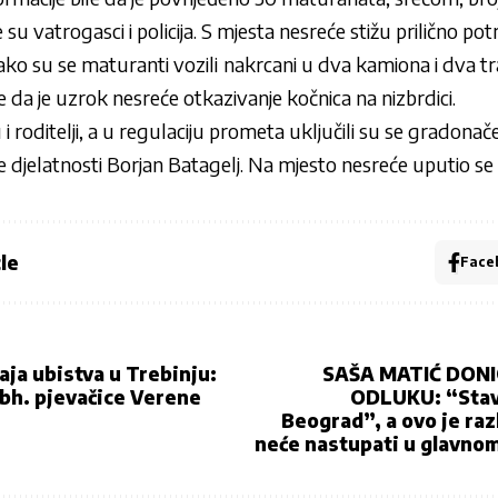
su vatrogasci i policija. S mjesta nesreće stižu prilično pot
kako su se maturanti vozili
nakrcani u dva kamiona i dva t
 da je uzrok nesreće otkazivanje kočnica na nizbrdici.
 roditelji, a u regulaciju prometa uključili su se gradonačel
 djelatnosti Borjan Batagelj. Na mjesto nesreće uputio se i
le
Face
aja ubistva u Trebinju:
SAŠA MATIĆ DON
 bh. pjevačice Verene
ODLUKU: “Stav
Beograd”, a ovo je ra
neće nastupati u glavnom