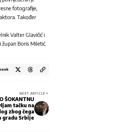
resne fotografije,
raktora. Također
nik Valter Glavičić i
 župan Boris Miletić.
book
NEXT ARTICLE
IO ŠOKANTNU
ljam tačku na
zlog zbog čega
 gradu Srbije