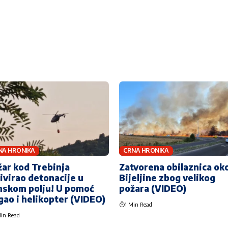
NA HRONIKA
CRNA HRONIKA
ar kod Trebinja
Zatvorena obilaznica ok
ivirao detonacije u
Bijeljine zbog velikog
nskom polju! U pomoć
požara (VIDEO)
gao i helikopter (VIDEO)
1 Min Read
in Read