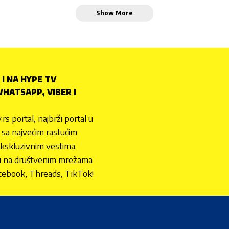
Show More
 I NA HYPE TV
HATSAPP, VIBER I
.rs portal, najbrži portal u
nu sa najvećim rastućim
ekskluzivnim vestima.
 i na društvenim mrežama
cebook, Threads, TikTok!