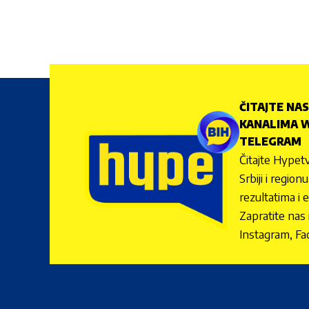
ČITAJTE NAS
KANALIMA W
TELEGRAM
Čitajte Hypetv
Srbiji i regio
rezultatima i 
Zapratite nas
Instagram, Fa