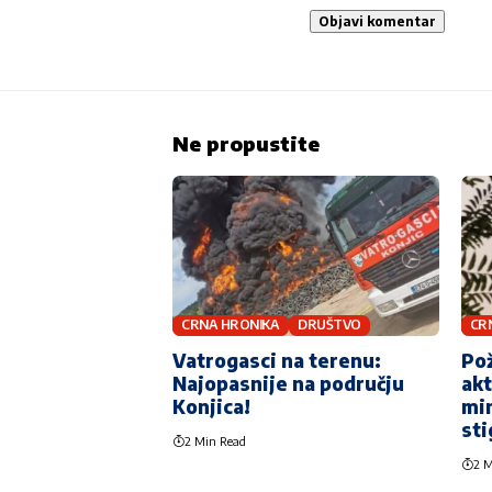
Ne propustite
CRNA HRONIKA
DRUŠTVO
CR
Vatrogasci na terenu:
Pož
Najopasnije na području
akt
Konjica!
mi
sti
2 Min Read
2 M