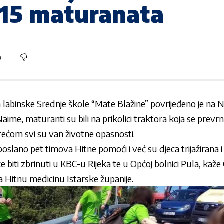
 15 maturanata
abinske Srednje škole “Mate Blažine” povrijeđeno je na No
Naime, maturanti su bili na prikolici traktora koja se prevr
srećom svi su van životne opasnosti.
oslano pet timova Hitne pomoći i već su djeca trijažirana
 biti zbrinuti u KBC-u Rijeka te u Općoj bolnici Pula, kaže
Hitnu medicinu Istarske županije.