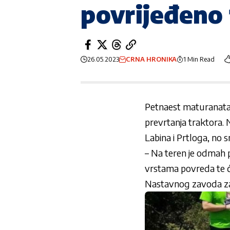
povrijeđeno
26.05.2023
CRNA HRONIKA
1 Min Read
Petnaest maturanata l
prevrtanja traktora. 
Labina i Prtloga, no 
– Na teren je odmah p
vrstama povreda te će
Nastavnog zavoda za 