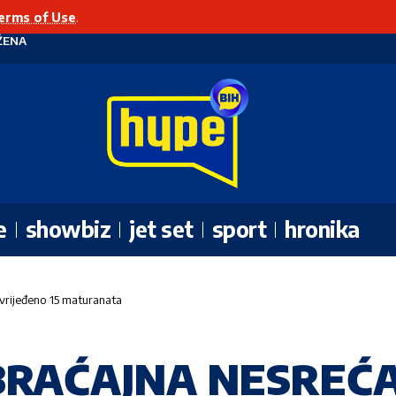
erms of Use
.
ŽENA
e
showbiz
jet set
sport
hronika
rijeđeno 15 maturanata
RAĆAJNA NESREĆA U