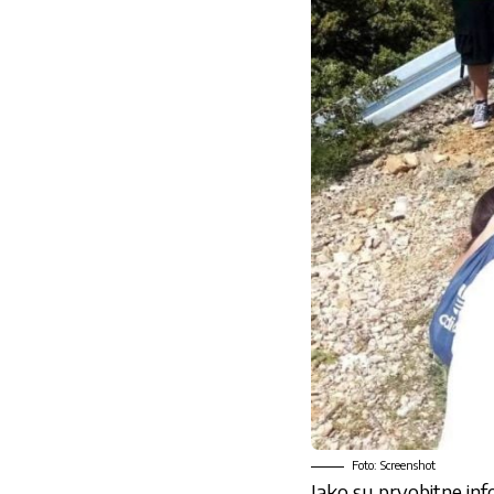
Foto: Screenshot
Iako su prvobitne inf