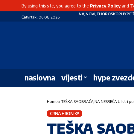
By using this site, you agree to the
Privacy Policy
and
T
NAJNOVIJE
HOROSKOP
HYPE 
Četvrtak, 06.08.2026
naslovna
vijesti
hype zvezd
Home
»
TEŠKA SAOBRAĆAJNA NESREĆA U Istri pov
CRNA HRONIKA
TEŠKA SAOB