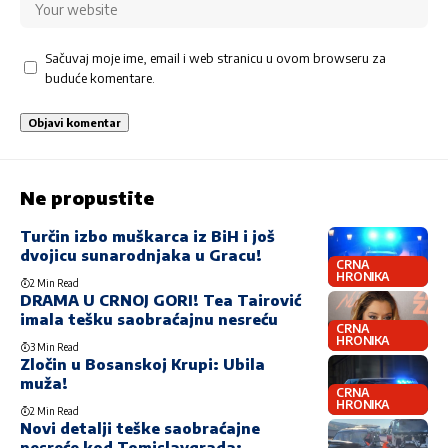
Sačuvaj moje ime, email i web stranicu u ovom browseru za
buduće komentare.
Ne propustite
Turčin izbo muškarca iz BiH i još
dvojicu sunarodnjaka u Gracu!
CRNA
HRONIKA
2 Min Read
DRAMA U CRNOJ GORI! Tea Tairović
imala tešku saobraćajnu nesreću
CRNA
HRONIKA
3 Min Read
Zločin u Bosanskoj Krupi: Ubila
muža!
CRNA
HRONIKA
2 Min Read
Novi detalji teške saobraćajne
nesreće kod Tomislavgrada: