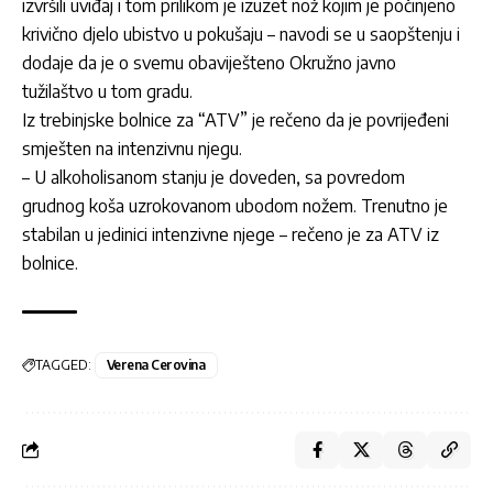
izvršili uviđaj i tom prilikom je izuzet nož kojim je počinjeno
krivično djelo ubistvo u pokušaju – navodi se u saopštenju i
dodaje da je o svemu obaviješteno Okružno javno
tužilaštvo u tom gradu.
Iz trebinjske bolnice za “ATV” je rečeno da je povrijeđeni
smješten na intenzivnu njegu.
– U alkoholisanom stanju je doveden, sa povredom
grudnog koša uzrokovanom ubodom nožem. Trenutno je
stabilan u jedinici intenzivne njege – rečeno je za ATV iz
bolnice.
TAGGED:
Verena Cerovina