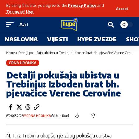
By using this site, you agree to the
Privacy Policy
and
Accept
Terms of Use
.
Aa
NASLOVNA
VIJESTI
HYPE ZVEZDE
SHO
Home
»
Detalji pokušaja ubistva u Trebinju: Izboden brat bh. pjevačice Verene Cerovine
CRNA HRONIKA
Detalji pokušaja ubistva u
Trebinju: Izboden brat bh.
pjevačice Verene Cerovine
26.05.2023
CRNA HRONIKA
1 Min Read
N. T. iz Trebinja uhapšen je zbog pokušaja ubistva