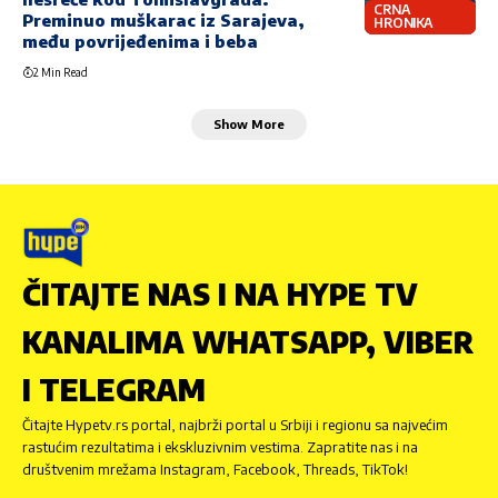
CRNA
Preminuo muškarac iz Sarajeva,
HRONIKA
među povrijeđenima i beba
2 Min Read
Show More
ČITAJTE NAS I NA HYPE TV
KANALIMA WHATSAPP, VIBER
I TELEGRAM
Čitajte Hypetv.rs portal, najbrži portal u Srbiji i regionu sa najvećim
rastućim rezultatima i ekskluzivnim vestima. Zapratite nas i na
društvenim mrežama Instagram, Facebook, Threads, TikTok!