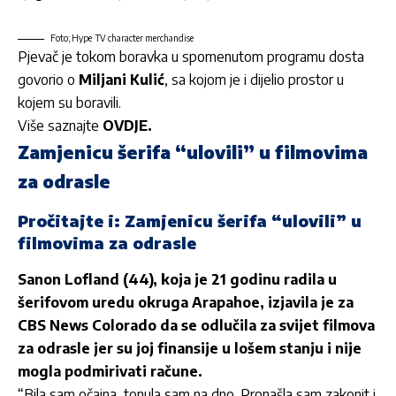
Foto; Hype
TV
character merchandise
Pjevač je tokom boravka u spomenutom programu dosta
govorio o
Miljani Kulić
, sa kojom je i dijelio prostor u
kojem su boravili.
Više saznajte
OVDJE.
Zamjenicu šerifa “ulovili” u filmovima
za odrasle
Pročitajte i
: Zamjenicu šerifa “ulovili” u
filmovima za odrasle
Sanon Lofland (44), koja je 21 godinu radila u
šerifovom uredu okruga Arapahoe, izjavila je za
CBS News Colorado da se odlučila za svijet filmova
za odrasle jer su joj finansije u lošem stanju i nije
mogla podmirivati račune.
“Bila sam očajna, tonula sam na dno. Pronašla sam zakonit i