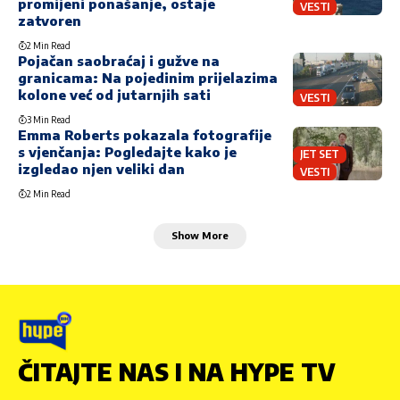
promijeni ponašanje, ostaje
VESTI
zatvoren
2 Min Read
Pojačan saobraćaj i gužve na
granicama: Na pojedinim prijelazima
kolone već od jutarnjih sati
VESTI
3 Min Read
Emma Roberts pokazala fotografije
s vjenčanja: Pogledajte kako je
JET SET
izgledao njen veliki dan
VESTI
2 Min Read
Show More
ČITAJTE NAS I NA HYPE TV