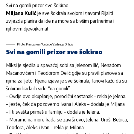
Svi na gomili prizor sve šokirao
Miljana Kulić
je sve šokirala svojom izjavom! Rijaliti
zvijezda planira da ide na more sa bivšim partnerima i
njihovim djevojkama!
Photo: Printscreen Youtube/Zadruga Official
Svi na gomili prizor sve šokirao
Miksi je sjedila u spavaćoj sobi sa Jelenom Ilić, Nenadom
Macanovićem i Teodorom Delić gdje su pravili planove sa
njima za ljeto. Njena izjava je sve šokirala, fanovi kažu da su
šokirani kada ih vide “na gomili”.
– Ovdje ovo okupljanje, porodični sastanak – rekla je Jelena.
– Jeste, ček da pozovemo Ivana i Aleks – dodala je MIljana.
– I ti svašta primaš u familiju – dodala je Jelena.
– Moramo na more kada se završi ovo, Jelena, Uroš, Bebica,
Teodora, Aleks i Ivan – rekla je Miljana.