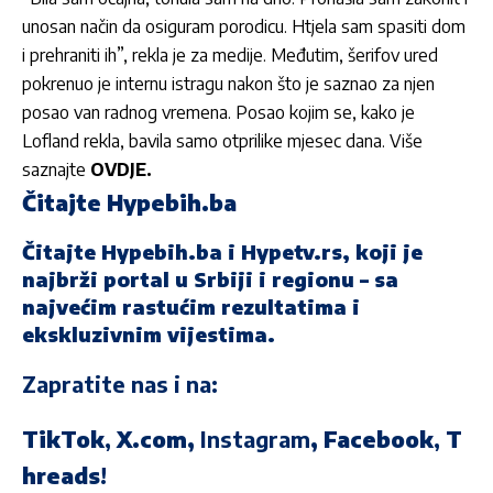
unosan način da osiguram porodicu. Htjela sam spasiti dom
i prehraniti ih”, rekla je za medije. Međutim, šerifov ured
pokrenuo je internu istragu nakon što je saznao za njen
posao van radnog vremena. Posao kojim se, kako je
Lofland rekla, bavila samo otprilike mjesec dana. Više
saznajte
OVDJE.
Čitajte Hypebih.ba
Čitajte
Hypebih.ba
i
Hypetv.rs
, koji je
najbrži portal u Srbiji i regionu – sa
najvećim rastućim rezultatima i
ekskluzivnim vijestima.
Zapratite nas i na:
TikTok
,
X.com
,
Instagram
,
Facebook
,
T
hreads
!