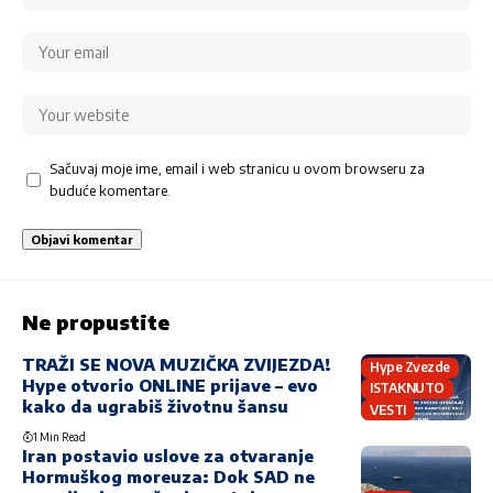
Sačuvaj moje ime, email i web stranicu u ovom browseru za
buduće komentare.
Ne propustite
TRAŽI SE NOVA MUZIČKA ZVIJEZDA!
Hype Zvezde
Hype otvorio ONLINE prijave – evo
ISTAKNUTO
kako da ugrabiš životnu šansu
VESTI
1 Min Read
Iran postavio uslove za otvaranje
Hormuškog moreuza: Dok SAD ne