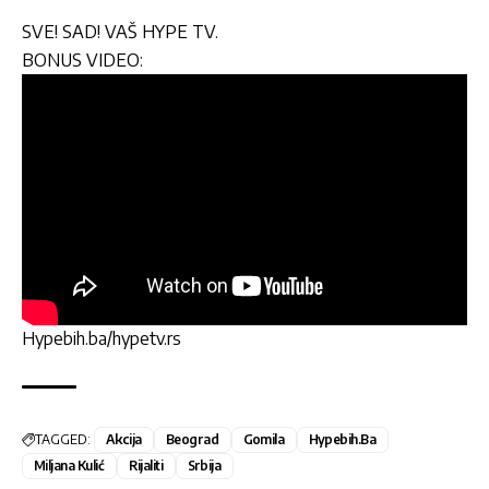
SVE! SAD! VAŠ HYPE TV.
BONUS VIDEO:
Hypebih.ba/hypetv.rs
TAGGED:
Akcija
Beograd
Gomila
Hypebih.ba
Miljana Kulić
Rijaliti
Srbija