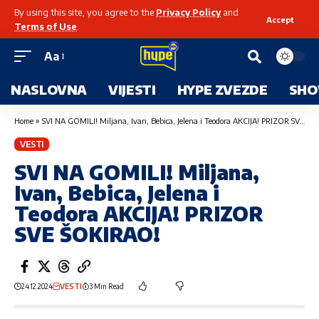
By using this site, you agree to the
Privacy Policy
and
Accept
Terms of Use
.
Aa
NASLOVNA
VIJESTI
HYPE ZVEZDE
SHO
Home
»
SVI NA GOMILI! Miljana, Ivan, Bebica, Jelena i Teodora AKCIJA! PRIZOR SVE ŠOKIRAO!
VESTI
SVI NA GOMILI! Miljana,
Ivan, Bebica, Jelena i
Teodora AKCIJA! PRIZOR
SVE ŠOKIRAO!
24.12.2024
VESTI
3 Min Read