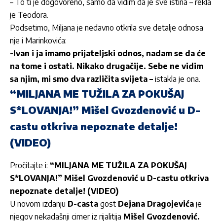
– To ti je dogovoreno, samo da vidim da je sve istina – rekla
je Teodora.
Podsetimo, Miljana je nedavno otkrila sve detalje odnosa
nje i Marinkovića:
-Ivan i ja imamo prijateljski odnos, nadam se da će
na tome i ostati. Nikako drugačije. Sebe ne vidim
sa njim, mi smo dva različita svijeta –
istakla je ona.
“MILJANA ME TUŽILA ZA POKUŠAJ
S*LOVANJA!” Mišel Gvozdenović u D-
castu otkriva nepoznate detalje!
(VIDEO)
Pročitajte i:
“MILJANA ME TUŽILA ZA POKUŠAJ
S*LOVANJA!” Mišel Gvozdenović u D-castu otkriva
nepoznate detalje! (VIDEO)
U novom izdanju
D-casta
gost
Dejana Dragojevića
je
njegov nekadašnji cimer iz rijalitija
Mišel Gvozdenović.