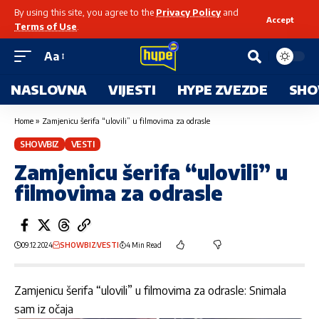
By using this site, you agree to the
Privacy Policy
and
Accept
Terms of Use
.
Aa
NASLOVNA
VIJESTI
HYPE ZVEZDE
SHO
Home
»
Zamjenicu šerifa “ulovili” u filmovima za odrasle
SHOWBIZ
VESTI
Zamjenicu šerifa “ulovili” u
filmovima za odrasle
09.12.2024
SHOWBIZ
VESTI
4 Min Read
Zamjenicu šerifa “ulovili” u filmovima za odrasle: Snimala
sam iz očaja