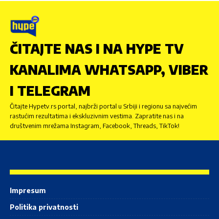
ČITAJTE NAS I NA HYPE TV
KANALIMA WHATSAPP, VIBER
I TELEGRAM
Čitajte Hypetv.rs portal, najbrži portal u Srbiji i regionu sa najvećim
rastućim rezultatima i ekskluzivnim vestima. Zapratite nas i na
društvenim mrežama Instagram, Facebook, Threads, TikTok!
Impresum
Politika privatnosti