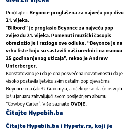
Pročitajte i:
Beyonce proglašena za najveću pop divu
21. vijeka.
“
Bilbord” je proglasio Beyonce za najveću pop
zvijezdu 21. vijeka. Pomenuti muzički časopis
obrazložio je i razloge ove odluke. “Beyonce je na
vrhu liste koju su sastavili naši urednici na osnovu
25 godina njenog uticaja”, rekao je Andrew
Unterberger.
Konstatovano je i da je ona posvećena inovativnosti i da je
visoko postavila ljetvicu svim ostalim pop pjevačima.
Beyonce ima čak 32 Grammyja, a očekuje se da će osvojiti
još u januaru zahvaljujući svom posljednjem albumu
“Cowboy Carter”. Više saznajte
OVDJE.
Čitajte Hypebih.ba
Čitajte
Hypebih.ba
i
Hypetv.rs
, koji je