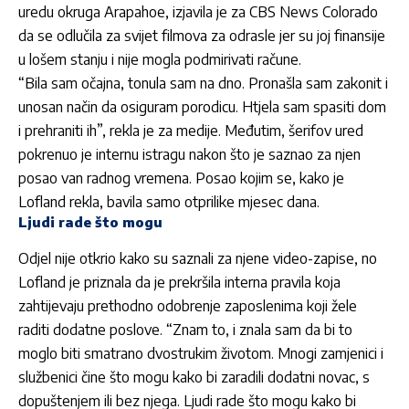
uredu okruga Arapahoe, izjavila je za CBS News Colorado
da se odlučila za svijet filmova za odrasle jer su joj finansije
u lošem stanju i nije mogla podmirivati račune.
“Bila sam očajna, tonula sam na dno. Pronašla sam zakonit i
unosan način da osiguram porodicu. Htjela sam spasiti dom
i prehraniti ih”, rekla je za medije. Međutim, šerifov ured
pokrenuo je internu istragu nakon što je saznao za njen
posao van radnog vremena. Posao kojim se, kako je
Lofland rekla, bavila samo otprilike mjesec dana.
Ljudi rade što mogu
Odjel nije otkrio kako su saznali za njene video-zapise, no
Lofland je priznala da je prekršila interna pravila koja
zahtijevaju prethodno odobrenje zaposlenima koji žele
raditi dodatne poslove. “Znam to, i znala sam da bi to
moglo biti smatrano dvostrukim životom. Mnogi zamjenici i
službenici čine što mogu kako bi zaradili dodatni novac, s
dopuštenjem ili bez njega. Ljudi rade što mogu kako bi