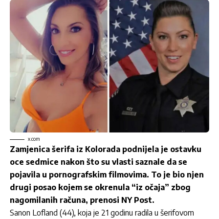
x.com
Zamjenica šerifa iz Kolorada podnijela je ostavku
oce sedmice nakon što su vlasti saznale da se
pojavila u pornografskim filmovima. To je bio njen
drugi posao kojem se okrenula “iz očaja” zbog
nagomilanih računa, prenosi NY Post.
Sanon Lofland (44), koja je 21 godinu radila u šerifovom