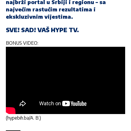
najbrži portal u Srbiji i regionu – sa
najvećim rastućim rezultatima i
ekskluzivnim vijestima.
SVE! SAD! VAŠ HYPE TV.
BONUS VIDEO:
(hypebih.ba/A. B.)