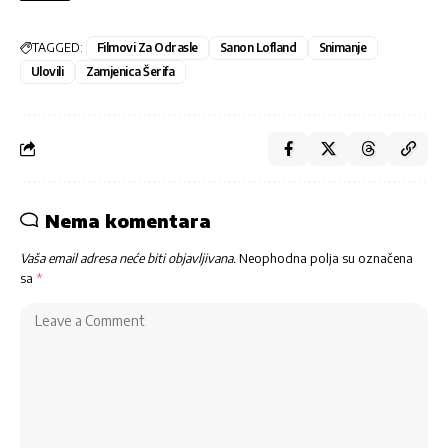
TAGGED:
Filmovi Za Odrasle
Sanon Lofland
Snimanje
Ulovili
Zamjenica Šerifa
Nema komentara
Vaša email adresa neće biti objavljivana.
Neophodna polja su označena
sa
*