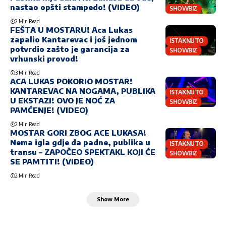
nastao opšti stampedo! (VIDEO)
SHOWBIZ
2 Min Read
FEŠTA U MOSTARU! Aca Lukas
zapalio Kantarevac i još jednom
ISTAKNUTO
potvrdio zašto je garancija za
SHOWBIZ
vrhunski provod!
3 Min Read
ACA LUKAS POKORIO MOSTAR!
KANTAREVAC NA NOGAMA, PUBLIKA
ISTAKNUTO
U EKSTAZI! OVO JE NOĆ ZA
SHOWBIZ
PAMĆENJE! (VIDEO)
2 Min Read
MOSTAR GORI ZBOG ACE LUKASA!
Nema igla gdje da padne, publika u
ISTAKNUTO
transu – ZAPOČEO SPEKTAKL KOJI ĆE
SHOWBIZ
SE PAMTITI! (VIDEO)
2 Min Read
Show More