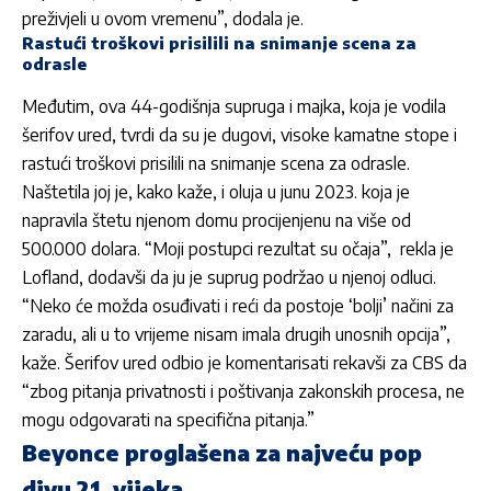
preživjeli u ovom vremenu”, dodala je.
Rastući troškovi prisilili na snimanje scena za
odrasle
Međutim, ova 44-godišnja supruga i majka, koja je vodila
šerifov ured, tvrdi da su je dugovi, visoke kamatne stope i
rastući troškovi prisilili na snimanje scena za odrasle.
Naštetila joj je, kako kaže, i oluja u junu 2023. koja je
napravila štetu njenom domu procijenjenu na više od
500.000 dolara. “Moji postupci rezultat su očaja”, rekla je
Lofland, dodavši da ju je suprug podržao u njenoj odluci.
“Neko će možda osuđivati i reći da postoje ‘bolji’ načini za
zaradu, ali u to vrijeme nisam imala drugih unosnih opcija”,
kaže. Šerifov ured odbio je komentarisati rekavši za CBS da
“zbog pitanja privatnosti i poštivanja zakonskih procesa, ne
mogu odgovarati na specifična pitanja.”
Beyonce proglašena za najveću pop
divu 21. vijeka