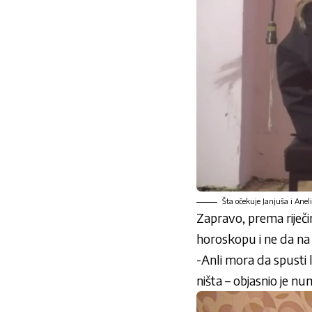
Šta očekuje Janjuša i Aneli
Zapravo, prema riječi
horoskopu i ne da na s
-Anli mora da spusti l
ništa – objasnio je n