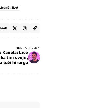
ajednički Život
book
NEXT ARTICLE
 Kauela: Lice
ka čini svoje,
a tuži hirurga