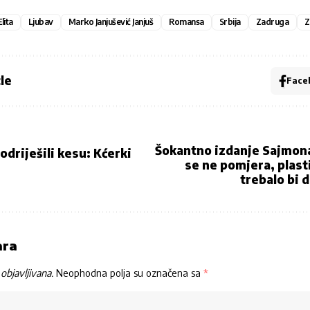
Elita
Ljubav
Marko Janjušević Janjuš
Romansa
Srbija
Zadruga
Z
le
Face
Šokantno izdanje Sajmona
odriješili kesu: Kćerki
se ne pomjera, plasti
trebalo bi d
ara
objavljivana.
Neophodna polja su označena sa
*