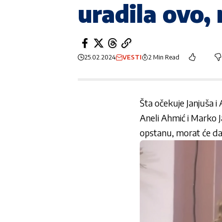
uradila ovo,
25.02.2024
VESTI
2 Min Read
Šta očekuje Janjuša i 
Aneli Ahmić
i
Marko J
opstanu, morat će da