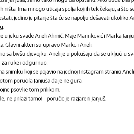
 ništa. Ima mnogo uticaja spolja koji ih tek čekaju, a što s
stati, jedino je pitanje šta će se napolju dešavati ukoliko A
g.
je u jeku svađe
Aneli Ahmić
,
Maje Marinković
i
Marka Janju
a. Glavni akteri su upravo Marko i Aneli.
nio sa bivšu djevojku. Aneli je u pokušaju da se uključi u s
ao za ruke i odgurnuo.
na snimku koji se pojavio na jednoj Instagram stranici Aneli
Potom poručila Janjuša da je ne gura.
 brojne psovke tom prilikom.
ole, ne prilazi tamo! – poručio je razjareni Janjuš.