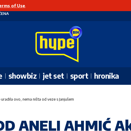
erms of Use
.
ŽENA
e
showbiz
jet set
sport
hronika
radila ovo, nema ništa od veze s Janjušem
OD ANELI AHMIĆ Ak