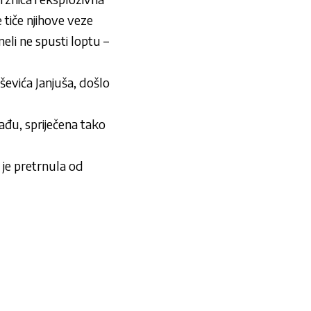
e tiče njihove veze
neli ne spusti loptu –
ševića Janjuša
, došlo
vađu, spriječena tako
 je pretrnula od