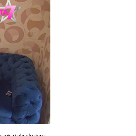
znica i eksplozivna