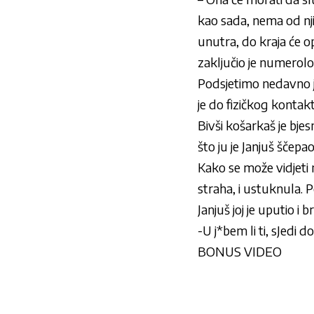
kao sada, nema od njih
unutra, do kraja će op
zaključio je numerolo
Podsjetimo nedavno 
je do fizičkog kontakt
Bivši košarkaš je bjes
što ju je Janjuš ščep
Kako se može vidjeti 
straha, i ustuknula. 
Janjuš joj je uputio i
-U j*bem li ti, sJedi d
BONUS VIDEO