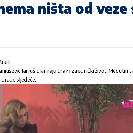
 nema ništa od veze
Aneli
anjušević Janjuš
planiraju brak i zajednički život. Međutim,
 urade sljedeće.