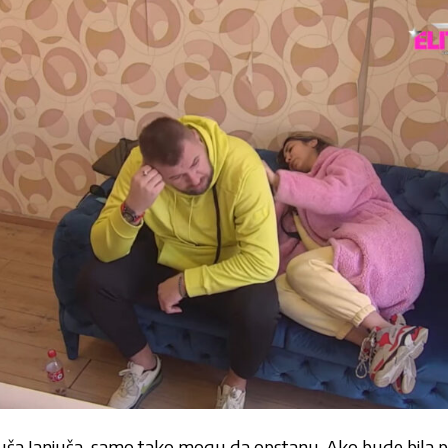
luša Janjuša, samo tako mogu da opstanu. Ako bude bila pr