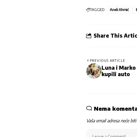
TAGGED:
Aneli Ahmić
Share This Artic
PREVIOUS ARTICLE
Luna i Marko 
kupili auto
Nema koment
Vaša email adresa neće biti 