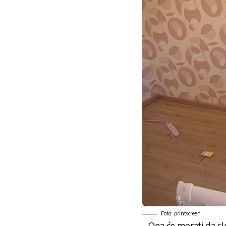
Foto: printscreen
– Ona će morati da s