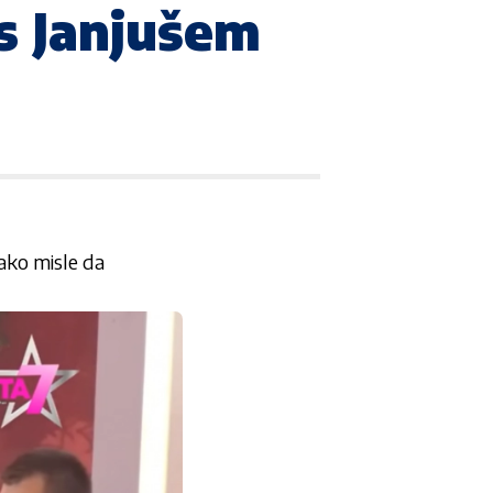
 s Janjušem
 ako misle da