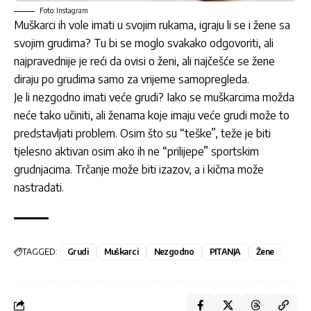
Foto: Instagram
Muškarci ih vole imati u svojim rukama, igraju li se i žene sa
svojim grudima? Tu bi se moglo svakako odgovoriti, ali
najpravednije je reći da ovisi o ženi, ali najčešće se žene
diraju po grudima samo za vrijeme samopregleda.
Je li nezgodno imati veće grudi? Iako se muškarcima možda
neće tako učiniti, ali ženama koje imaju veće grudi može to
predstavljati problem. Osim što su “teške”, teže je biti
tjelesno aktivan osim ako ih ne “prilijepe” sportskim
grudnjacima. Trčanje može biti izazov, a i kičma može
nastradati.
TAGGED:
Grudi
Muškarci
Nezgodno
PITANJA
Žene