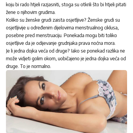
koju bi rado htjeli razjasniti, stoga su otkrili što bi htjeli pitati
žene o njihovim grudima.
Koliko su ženske grudi zaista osjetljive? Ženske grudi su
osjetljivije u određenim dijelovima menstrualnog ciklusa,
posebne pred menstruaciju. Ponekada mogu biti toliko
osjetljive da je odijevanje grudnjaka prava noćna mora.
Je li jedna dojka veća od druge? Iako se ponekad razlika ne
može vidjeti golim okom, uobičajeno je jedna dojka veća od
druge. To je normalno.