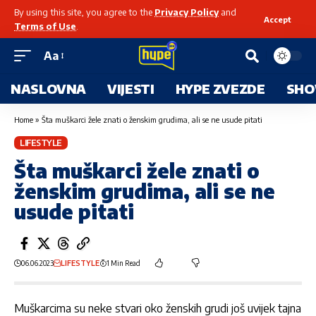
By using this site, you agree to the
Privacy Policy
and
Accept
Terms of Use
.
Aa
NASLOVNA
VIJESTI
HYPE ZVEZDE
SHO
Home
»
Šta muškarci žele znati o ženskim grudima, ali se ne usude pitati
LIFESTYLE
Šta muškarci žele znati o
ženskim grudima, ali se ne
usude pitati
06.06.2023
LIFESTYLE
1 Min Read
Muškarcima su neke stvari oko ženskih grudi još uvijek tajna