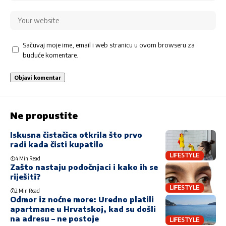
Sačuvaj moje ime, email i web stranicu u ovom browseru za
buduće komentare.
Ne propustite
Iskusna čistačica otkrila što prvo
radi kada čisti kupatilo
LIFESTYLE
4 Min Read
Zašto nastaju podočnjaci i kako ih se
riješiti?
LIFESTYLE
2 Min Read
Odmor iz noćne more: Uredno platili
apartmane u Hrvatskoj, kad su došli
na adresu – ne postoje
LIFESTYLE