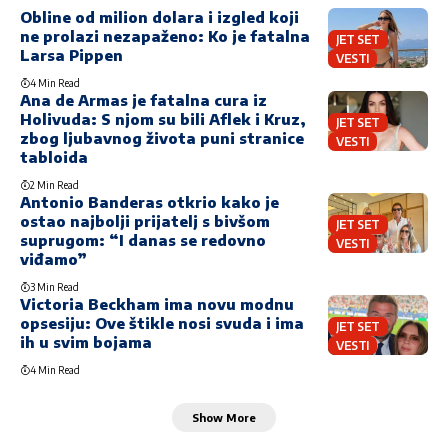
Obline od milion dolara i izgled koji
ne prolazi nezapaženo: Ko je fatalna
JET SET
Larsa Pippen
VESTI
4 Min Read
Ana de Armas je fatalna cura iz
Holivuda: S njom su bili Aflek i Kruz,
JET SET
zbog ljubavnog života puni stranice
VESTI
tabloida
2 Min Read
Antonio Banderas otkrio kako je
ostao najbolji prijatelj s bivšom
JET SET
suprugom: “I danas se redovno
VESTI
viđamo”
3 Min Read
Victoria Beckham ima novu modnu
opsesiju: Ove štikle nosi svuda i ima
JET SET
ih u svim bojama
VESTI
4 Min Read
Show More