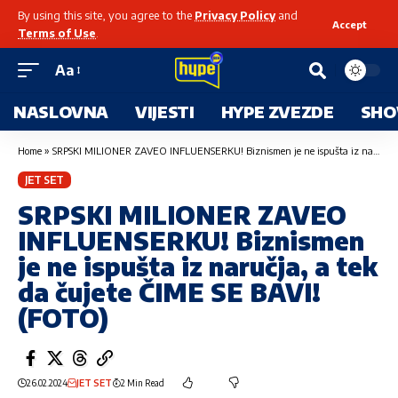
By using this site, you agree to the
Privacy Policy
and
Accept
Terms of Use
.
Aa
NASLOVNA
VIJESTI
HYPE ZVEZDE
SHO
Home
»
SRPSKI MILIONER ZAVEO INFLUENSERKU! Biznismen je ne ispušta iz naručja, a tek da čujete ČIME SE BAVI! (FOTO)
JET SET
SRPSKI MILIONER ZAVEO
INFLUENSERKU! Biznismen
je ne ispušta iz naručja, a tek
da čujete ČIME SE BAVI!
(FOTO)
26.02.2024
JET SET
2 Min Read