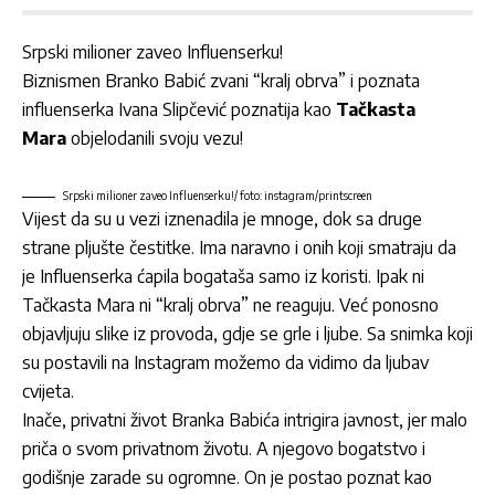
Srpski milioner zaveo Influenserku!
Biznismen Branko Babić zvani “kralj obrva” i poznata
influenserka Ivana Slipčević poznatija kao
Tačkasta
Mara
objelodanili svoju vezu!
Srpski milioner zaveo Influenserku!/ foto: instagram/printscreen
Vijest da su u vezi iznenadila je mnoge, dok sa druge
strane pljušte čestitke. Ima naravno i onih koji smatraju da
je Influenserka ćapila bogataša samo iz koristi. Ipak ni
Tačkasta Mara ni “kralj obrva” ne reaguju. Već ponosno
objavljuju slike iz provoda, gdje se grle i ljube. Sa snimka koji
su postavili na Instagram možemo da vidimo da ljubav
cvijeta.
Inače, privatni život Branka Babića intrigira javnost, jer malo
priča o svom privatnom životu. A njegovo bogatstvo i
godišnje zarade su ogromne. On je postao poznat kao