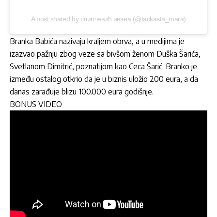
A post shared by слипчевић ивана (@tackasta_mara)
Branka Babića nazivaju kraljem obrva, a u medijima je
izazvao pažnju zbog veze sa bivšom ženom Duška Šarića,
Svetlanom Dimitrić, poznatijom kao Ceca Šarić. Branko je
između ostalog otkrio da je u biznis uložio 200 eura, a da
danas zarađuje blizu 100.000 eura godišnje.
BONUS VIDEO