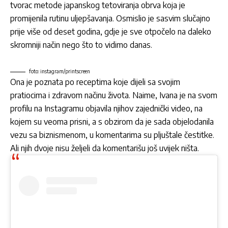
tvorac metode japanskog tetoviranja obrva koja je
promijenila rutinu uljepšavanja. Osmislio je sasvim slučajno
prije više od deset godina, gdje je sve otpočelo na daleko
skromniji način nego što to vidimo danas.
foto: instagram/printscreen
Ona je poznata po receptima koje dijeli sa svojim
pratiocima i zdravom načinu života. Naime, Ivana je na svom
profilu na Instagramu objavila njihov zajednički video, na
kojem su veoma prisni, a s obzirom da je sada objelodanila
vezu sa biznismenom, u komentarima su pljuštale čestitke.
Ali njih dvoje nisu željeli da komentarišu još uvijek ništa.