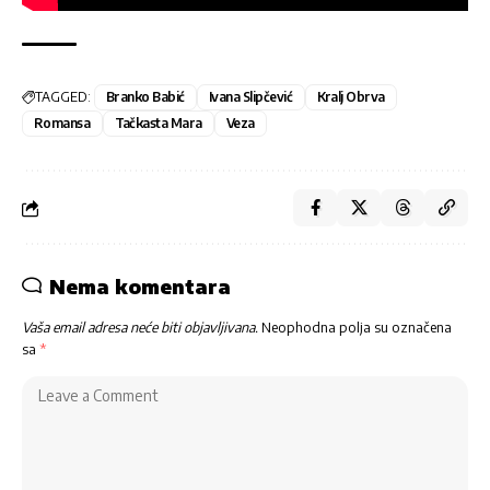
TAGGED:
Branko Babić
Ivana Slipčević
Kralj Obrva
Romansa
Tačkasta Mara
Veza
Nema komentara
Vaša email adresa neće biti objavljivana.
Neophodna polja su označena
sa
*