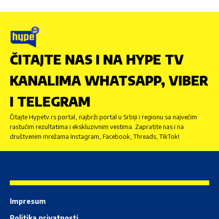
ČITAJTE NAS I NA HYPE TV
KANALIMA WHATSAPP, VIBER
I TELEGRAM
Čitajte Hypetv.rs portal, najbrži portal u Srbiji i regionu sa najvećim
rastućim rezultatima i ekskluzivnim vestima. Zapratite nas i na
društvenim mrežama Instagram, Facebook, Threads, TikTok!
Impresum
Politika privatnosti