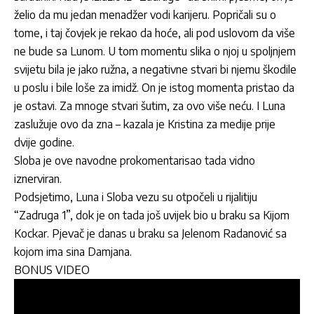
želio da mu jedan menadžer vodi karijeru. Popričali su o
tome, i taj čovjek je rekao da hoće, ali pod uslovom da više
ne bude sa Lunom. U tom momentu slika o njoj u spoljnjem
svijetu bila je jako ružna, a negativne stvari bi njemu škodile
u poslu i bile loše za imidž. On je istog momenta pristao da
je ostavi. Za mnoge stvari šutim, za ovo više neću. I Luna
zaslužuje ovo da zna – kazala je Kristina za medije prije
dvije godine.
Sloba je ove navodne prokomentarisao tada vidno
iznerviran.
Podsjetimo, Luna i Sloba vezu su otpočeli u rijalitiju
“Zadruga 1”, dok je on tada još uvijek bio u braku sa Kijom
Kockar. Pjevač je danas u braku sa Jelenom Radanović sa
kojom ima sina Damjana.
BONUS VIDEO