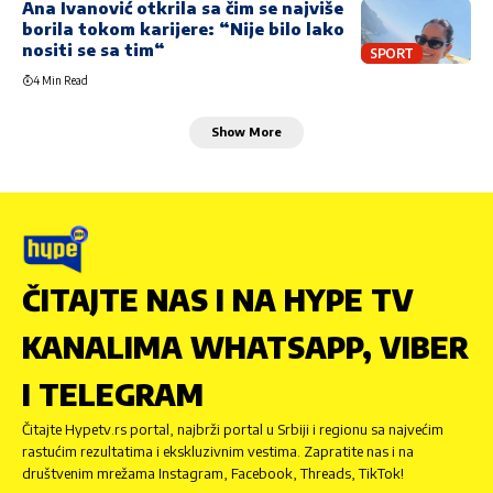
Ana Ivanović otkrila sa čim se najviše
borila tokom karijere: “Nije bilo lako
nositi se sa tim“
SPORT
4 Min Read
Show More
ČITAJTE NAS I NA HYPE TV
KANALIMA WHATSAPP, VIBER
I TELEGRAM
Čitajte Hypetv.rs portal, najbrži portal u Srbiji i regionu sa najvećim
rastućim rezultatima i ekskluzivnim vestima. Zapratite nas i na
društvenim mrežama Instagram, Facebook, Threads, TikTok!