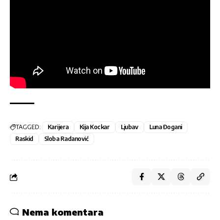
TAGGED:
Karijera
Kija Kockar
Ljubav
Luna Đogani
Raskid
Sloba Radanović
Nema komentara