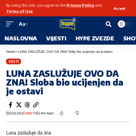
By using this site, you agree to the
Privacy Policy
and
Accept
Terms of Use
.
Aa
NASLOVNA
VIJESTI
HYPE ZVEZDE
SHO
Home
»
LUNA ZASLUŽUJE OVO DA ZNA! Sloba bio ucijenjen da je ostavi
VESTI
LUNA ZASLUŽUJE OVO DA
ZNA! Sloba bio ucijenjen da
je ostavi
26.02.2024
VESTI
2 Min Read
Luna zaslužuje da zna