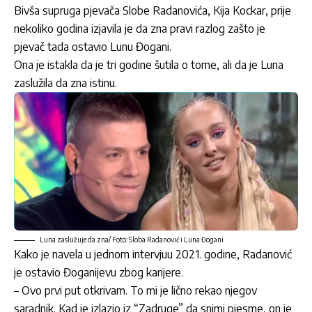
Bivša supruga pjevača
Slobe Radanovića
,
Kija Kockar,
prije
nekoliko godina izjavila je da zna pravi razlog zašto je
pjevač tada ostavio
Lunu Đogani
.
Ona je istakla da je tri godine šutila o tome, ali da je Luna
zaslužila da zna istinu.
Luna zaslužuje da zna/ Foto: Sloba Radanović i Luna Đogani
Kako je navela u jednom intervjuu 2021. godine, Radanović
je ostavio Đoganijevu zbog karijere.
– Ovo prvi put otkrivam. To mi je lično rekao njegov
saradnik. Kad je izlazio iz “Zadruge” da snimi pjesme, on je