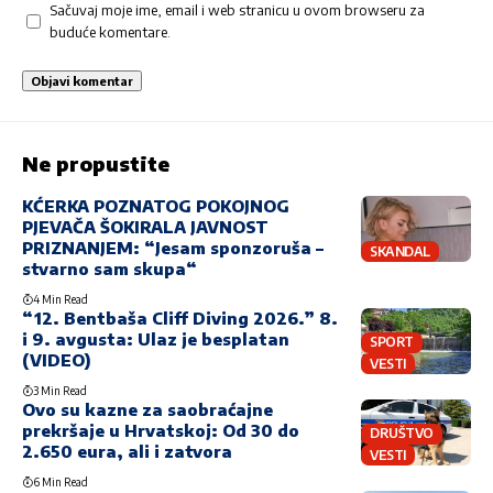
Sačuvaj moje ime, email i web stranicu u ovom browseru za
buduće komentare.
Ne propustite
KĆERKA POZNATOG POKOJNOG
PJEVAČA ŠOKIRALA JAVNOST
PRIZNANJEM: “Jesam sponzoruša –
SKANDAL
stvarno sam skupa“
4 Min Read
“12. Bentbaša Cliff Diving 2026.” 8.
i 9. avgusta: Ulaz je besplatan
SPORT
(VIDEO)
VESTI
3 Min Read
Ovo su kazne za saobraćajne
prekršaje u Hrvatskoj: Od 30 do
DRUŠTVO
2.650 eura, ali i zatvora
VESTI
6 Min Read