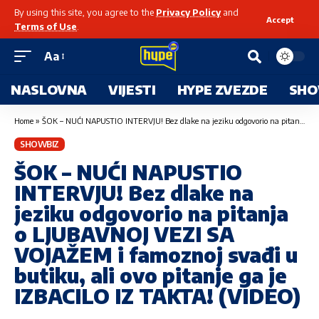
By using this site, you agree to the
Privacy Policy
and
Accept
Terms of Use
.
Aa
NASLOVNA
VIJESTI
HYPE ZVEZDE
SHO
Home
»
ŠOK – NUĆI NAPUSTIO INTERVJU! Bez dlake na jeziku odgovorio na pitanja o LJUBAVNOJ VEZI SA VOJAŽEM i famoznoj svađi u butiku, ali ovo pitanje ga je IZBACILO IZ TAKTA! (VIDEO)
SHOWBIZ
ŠOK – NUĆI NAPUSTIO
INTERVJU! Bez dlake na
jeziku odgovorio na pitanja
o LJUBAVNOJ VEZI SA
VOJAŽEM i famoznoj svađi u
butiku, ali ovo pitanje ga je
IZBACILO IZ TAKTA! (VIDEO)