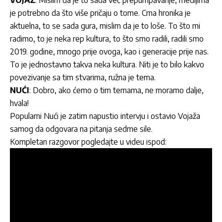
VOJAŽ
: Mislim da je to sada već prepumpavanje, medijima
je potrebno da što više pričaju o tome. Crna hronika je
aktuelna, to se sada gura, mislim da je to loše. To što mi
radimo, to je neka rep kultura, to što smo radili, radili smo
2019. godine, mnogo prije ovoga, kao i generacije prije nas.
To je jednostavno takva neka kultura. Niti je to bilo kakvo
povezivanje sa tim stvarima, ružna je tema.
NUĆI
: Dobro, ako ćemo o tim temama, ne moramo dalje,
hvala!
Popularni Nući je zatim napustio intervju i ostavio Vojaža
samog da odgovara na pitanja sedme sile.
Kompletan razgovor pogledajte u videu ispod: