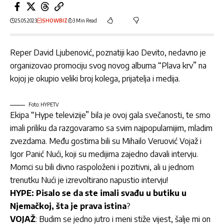
25.05.2023
SHOWBIZ
3 Min Read
Reper David Ljubenović, poznatiji kao Devito, nedavno je
organizovao promociju svog novog albuma “Plava krv” na
kojoj je okupio veliki broj kolega, prijatelja i medija.
Foto: HYPETV
Ekipa “Hype televizije” bila je ovoj gala svečanosti, te smo
imali priliku da razgovaramo sa svim najpopularnijim, mladim
zvezdama. Među gostima bili su Mihailo Veruović Vojaž
i
Igor Panić Nući, koji su medijima zajedno davali intervju.
Momci su bili divno raspoloženi i pozitivni, ali u jednom
trenutku Nući je izrevoltirano napustio intervju!
HYPE: Pisalo se da ste imali svađu u butiku u
Njemačkoj, šta je prava istina
?
VOJAŽ
: Budim se jedno jutro i meni stiže vijest, šalje mi on