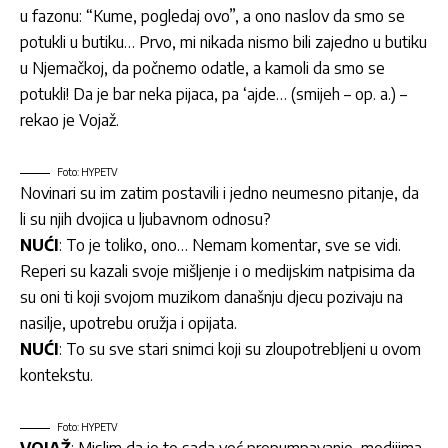
u fazonu: “Kume, pogledaj ovo”, a ono naslov da smo se
potukli u butiku… Prvo, mi nikada nismo bili zajedno u butiku
u Njemačkoj, da počnemo odatle, a kamoli da smo se
potukli! Da je bar neka pijaca, pa ‘ajde… (smijeh – op. a.) –
rekao je Vojaž.
Foto: HYPETV
Novinari su im zatim postavili i jedno neumesno pitanje, da
li su njih dvojica u ljubavnom odnosu?
NUĆI
: To je toliko, ono… Nemam komentar, sve se vidi.
Reperi su kazali svoje mišljenje i o medijskim natpisima da
su oni ti koji svojom muzikom današnju djecu pozivaju na
nasilje, upotrebu oružja i opijata.
NUĆI
: To su sve stari snimci koji su zloupotrebljeni u ovom
kontekstu.
Foto: HYPETV