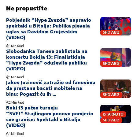
Ne propustite
Pobjednik “Hype Zvezda” napravio
spektakl u Bitolju: Publika pjevala
uglas sa Davidom Grujevskim
SHOWBIZ
(VIDEO)
1 Min Read
Slobodanka Taneva zablistala na
koncertu Bokija 13: Finalistkinja
“Hype Zvezda“ oduševila publiku
SHOWBIZ
(VIDEO)
1 Min Read
Jakov Jozinović zatražio od fanovima
da prestanu bacati mobitele na
binu: Pogazit ću ih …
SHOWBIZ
2 Min Read
Boki 13 počeo turneju
“SVE!” Stajlingom ponovo pomjerio
ISTAKNUTO
sve granice: Spektakl u Bitolju
SHOWBIZ
(VIDEO)
1 Min Read