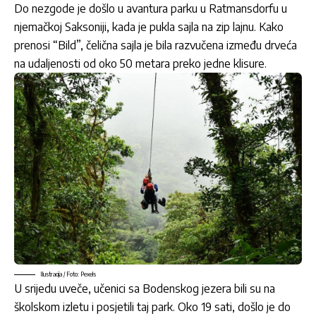
Do nezgode je došlo u avantura parku u Ratmansdorfu u
njemačkoj Saksoniji, kada je pukla sajla na zip lajnu. Kako
prenosi “Bild”, čelična sajla je bila razvučena između drveća
na udaljenosti od oko 50 metara preko jedne klisure.
Ilustracija / Foto: Pexels
U srijedu uveče, učenici sa Bodenskog jezera bili su na
školskom izletu i posjetili taj park. Oko 19 sati, došlo je do