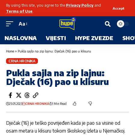
By using this site, you agree to the
Privacy Policy
and
Accept
Terms of Use
.
Aa
NASLOVNA
VIJESTI
HYPE ZVEZDE
SHO
Home
»
Pukla sajla na zip lajnu: Dječak (16) pao u klisuru
CRNA HRONIKA
Pukla sajla na zip lajnu:
Dječak (16) pao u klisuru
25.05.2023
CRNA HRONIKA
1 Min Read
Dječak (16) je teško povrijeđen kada je pao sa visine od
osam metara u klisuru tokom školskog izleta u Njemačkoj.