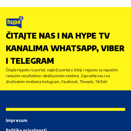
ČITAJTE NAS I NA HYPE TV
KANALIMA WHATSAPP, VIBER
I TELEGRAM
Čitajte Hypetv.rs portal, najbrži portal u Srbiji i regionu sa najvećim
rastućim rezultatima i ekskluzivnim vestima. Zapratite nas i na
društvenim mrežama Instagram, Facebook, Threads, TikTok!
Impresum
Politika privatnosti