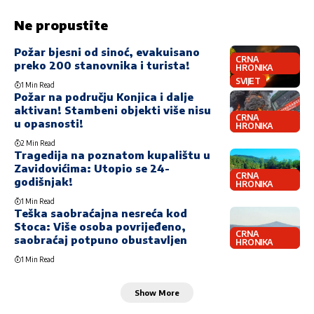
Ne propustite
Požar bjesni od sinoć, evakuisano
CRNA
preko 200 stanovnika i turista!
HRONIKA
SVIJET
1 Min Read
Požar na području Konjica i dalje
aktivan! Stambeni objekti više nisu
CRNA
u opasnosti!
HRONIKA
2 Min Read
Tragedija na poznatom kupalištu u
Zavidovićima: Utopio se 24-
CRNA
godišnjak!
HRONIKA
1 Min Read
Teška saobraćajna nesreća kod
Stoca: Više osoba povrijeđeno,
CRNA
saobraćaj potpuno obustavljen
HRONIKA
1 Min Read
Show More