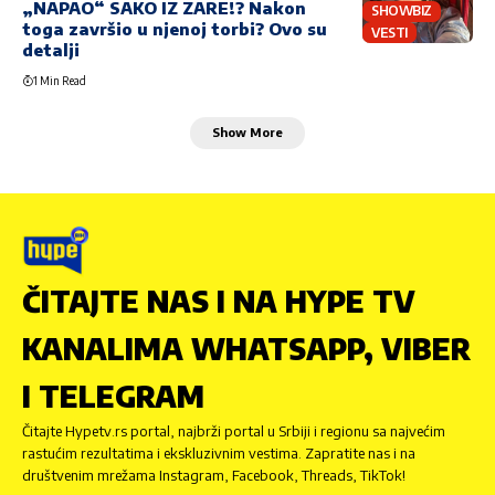
„NAPAO“ SAKO IZ ZARE!? Nakon
SHOWBIZ
toga završio u njenoj torbi? Ovo su
VESTI
detalji
1 Min Read
Show More
ČITAJTE NAS I NA HYPE TV
KANALIMA WHATSAPP, VIBER
I TELEGRAM
Čitajte Hypetv.rs portal, najbrži portal u Srbiji i regionu sa najvećim
rastućim rezultatima i ekskluzivnim vestima. Zapratite nas i na
društvenim mrežama Instagram, Facebook, Threads, TikTok!