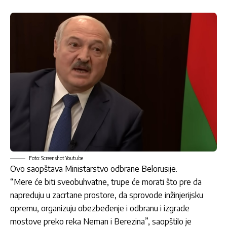
Foto: Screenshot Youtube
Ovo saopštava Ministarstvo odbrane Belorusije.
“Mere će biti sveobuhvatne, trupe će morati što pre da
napreduju u zacrtane prostore, da sprovode inžinjerijsku
opremu, organizuju obezbeđenje i odbranu i izgrade
mostove preko reka Neman i Berezina”, saopštilo je