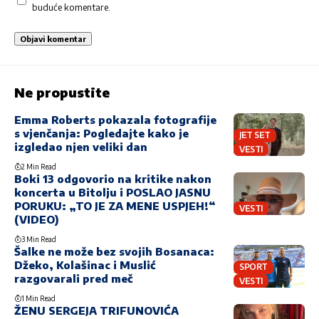
buduće komentare.
Ne propustite
Emma Roberts pokazala fotografije
s vjenčanja: Pogledajte kako je
JET SET
izgledao njen veliki dan
VESTI
2 Min Read
Boki 13 odgovorio na kritike nakon
koncerta u Bitolju i POSLAO JASNU
PORUKU: „TO JE ZA MENE USPJEH!“
VESTI
(VIDEO)
3 Min Read
Šalke ne može bez svojih Bosanaca:
Džeko, Kolašinac i Muslić
SPORT
razgovarali pred meč
VESTI
1 Min Read
ŽENU SERGEJA TRIFUNOVIĆA