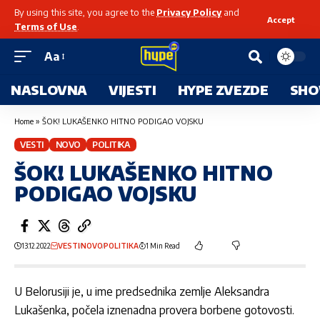
By using this site, you agree to the
Privacy Policy
and
Accept
Terms of Use
.
Aa
NASLOVNA
VIJESTI
HYPE ZVEZDE
SHO
Home
»
ŠOK! LUKAŠENKO HITNO PODIGAO VOJSKU
VESTI
NOVO
POLITIKA
ŠOK! LUKAŠENKO HITNO
PODIGAO VOJSKU
13.12.2022
VESTI
NOVO
POLITIKA
1 Min Read
U Belorusiji je, u ime predsednika zemlje Aleksandra
Lukašenka, počela iznenadna provera borbene gotovosti.