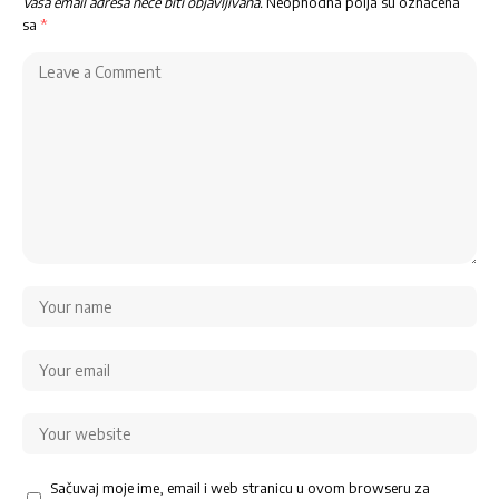
Vaša email adresa neće biti objavljivana.
Neophodna polja su označena
sa
*
Sačuvaj moje ime, email i web stranicu u ovom browseru za