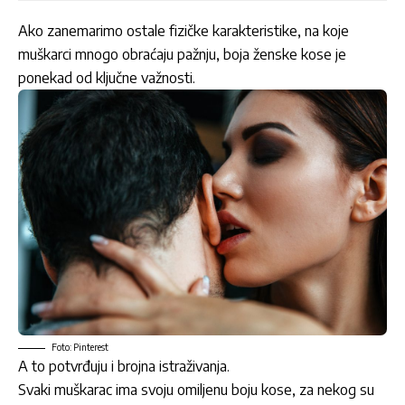
Ako zanemarimo ostale fizičke karakteristike, na koje
muškarci mnogo obraćaju pažnju, boja ženske kose je
ponekad od ključne važnosti.
Foto: Pinterest
A to potvrđuju i brojna istraživanja.
Svaki muškarac ima svoju omiljenu boju kose, za nekog su