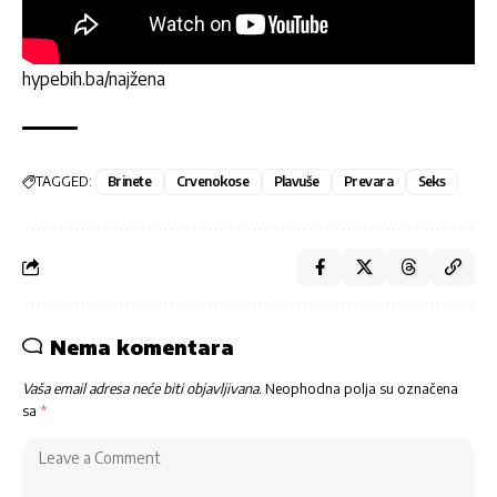
hypebih.ba/najžena
TAGGED:
Brinete
Crvenokose
Plavuše
Prevara
Seks
Nema komentara
Vaša email adresa neće biti objavljivana.
Neophodna polja su označena
sa
*