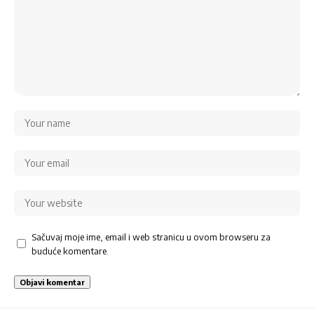
Sačuvaj moje ime, email i web stranicu u ovom browseru za
buduće komentare.