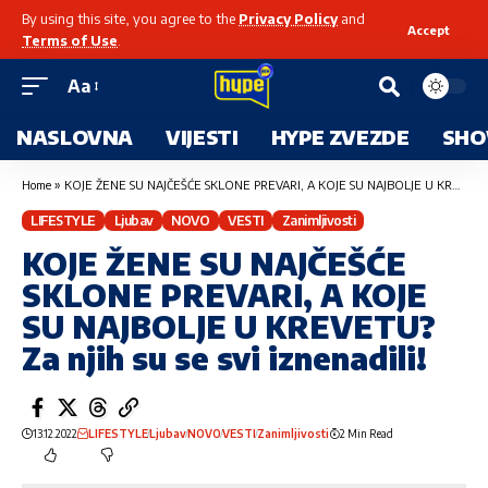
By using this site, you agree to the
Privacy Policy
and
Accept
Terms of Use
.
Aa
NASLOVNA
VIJESTI
HYPE ZVEZDE
SHO
Home
»
KOJE ŽENE SU NAJČEŠĆE SKLONE PREVARI, A KOJE SU NAJBOLJE U KREVETU? Za njih su se svi iznenadili!
LIFESTYLE
Ljubav
NOVO
VESTI
Zanimljivosti
KOJE ŽENE SU NAJČEŠĆE
SKLONE PREVARI, A KOJE
SU NAJBOLJE U KREVETU?
Za njih su se svi iznenadili!
13.12.2022
LIFESTYLE
Ljubav
NOVO
VESTI
Zanimljivosti
2 Min Read