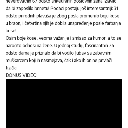
neverovatnih 67 odsto anketiranih poslovnih žena izjavilo
da bi zaposlilo brinetu! Podaci postaju još interesantniji: 31
odsto prirodnih plavuša je zbog posla promenilo boju kose
u braon, i četvrtina njih je dobila unapređenje posle farbanja
kose!
Osim boje kose, veoma važan je i smisao za humor, a to se
naročito odnosi na žene. U jednoj studiji, fascinantnih 24
odsto dama je priznalo da bi vodilo ljubav sa zabavnim
muškarcem koji ih nasmejava, čak i ako ih on ne privlači
fizički.
BONUS VIDEO: