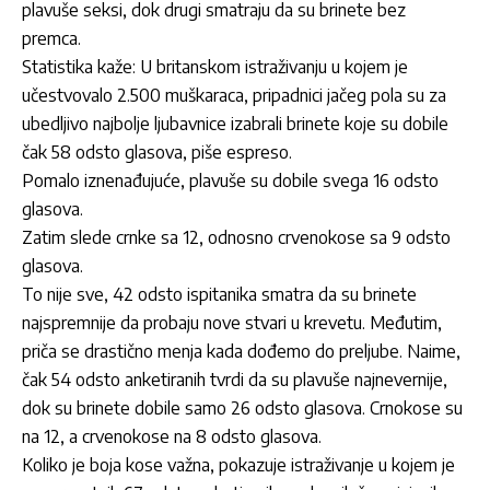
plavuše seksi, dok drugi smatraju da su brinete bez
premca.
Statistika kaže: U britanskom istraživanju u kojem je
učestvovalo 2.500 muškaraca, pripadnici jačeg pola su za
ubedljivo najbolje ljubavnice izabrali brinete koje su dobile
čak 58 odsto glasova, piše espreso.
Pomalo iznenađujuće, plavuše su dobile svega 16 odsto
glasova.
Zatim slede crnke sa 12, odnosno crvenokose sa 9 odsto
glasova.
To nije sve, 42 odsto ispitanika smatra da su brinete
najspremnije da probaju nove stvari u krevetu. Međutim,
priča se drastično menja kada dođemo do preljube. Naime,
čak 54 odsto anketiranih tvrdi da su plavuše najnevernije,
dok su brinete dobile samo 26 odsto glasova. Crnokose su
na 12, a crvenokose na 8 odsto glasova.
Koliko je boja kose važna, pokazuje istraživanje u kojem je