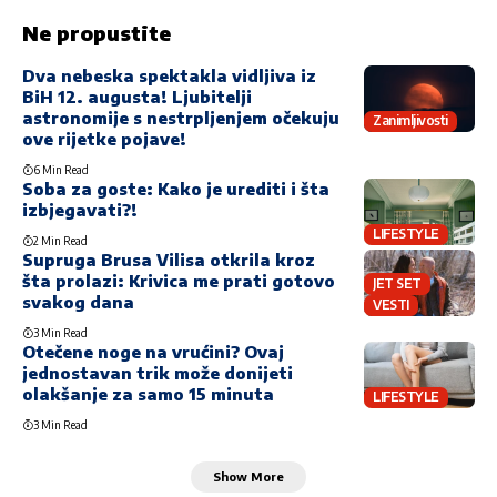
Ne propustite
Dva nebeska spektakla vidljiva iz
BiH 12. augusta! Ljubitelji
astronomije s nestrpljenjem očekuju
Zanimljivosti
ove rijetke pojave!
6 Min Read
Soba za goste: Kako je urediti i šta
izbjegavati?!
LIFESTYLE
2 Min Read
Supruga Brusa Vilisa otkrila kroz
šta prolazi: Krivica me prati gotovo
JET SET
svakog dana
VESTI
3 Min Read
Otečene noge na vrućini? Ovaj
jednostavan trik može donijeti
olakšanje za samo 15 minuta
LIFESTYLE
3 Min Read
Show More