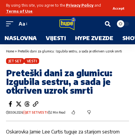
By using this site, you agree to the
Privacy Policy
and
Accept
Terms of Use
.
Aa
NASLOVNA
VIJESTI
HYPE ZVEZDE
SHO
Home
»
Preteški dani za glumicu: Izgubila sestru, a sada je otkriven uzrok smrti
JET SET
VESTI
Preteški dani za glumicu:
Izgubila sestru, a sada je
otkriven uzrok smrti
03.06.2026
JET SET
VESTI
2 Min Read
Oskarovka Jamie Lee Curtis tuguje za starijom sestrom