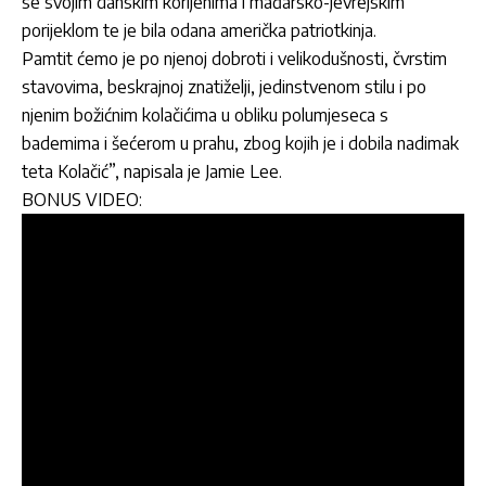
se svojim danskim korijenima i mađarsko-jevrejskim
porijeklom te je bila odana američka patriotkinja.
Pamtit ćemo je po njenoj dobroti i velikodušnosti, čvrstim
stavovima, beskrajnoj znatiželji, jedinstvenom stilu i po
njenim božićnim kolačićima u obliku polumjeseca s
bademima i šećerom u prahu, zbog kojih je i dobila nadimak
teta Kolačić”, napisala je Jamie Lee.
BONUS VIDEO: