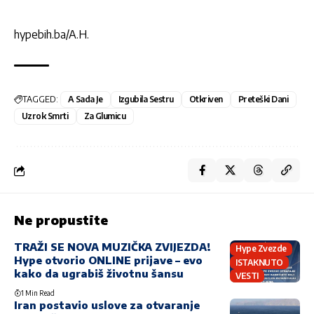
hypebih.ba/A.H.
TAGGED:
A Sada Je
Izgubila Sestru
Otkriven
Preteški Dani
Uzrok Smrti
Za Glumicu
Ne propustite
TRAŽI SE NOVA MUZIČKA ZVIJEZDA!
Hype Zvezde
Hype otvorio ONLINE prijave – evo
ISTAKNUTO
kako da ugrabiš životnu šansu
VESTI
1 Min Read
Iran postavio uslove za otvaranje