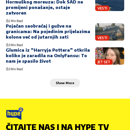
Hormuškog moreuza: Dok SAD ne
promijeni ponašanje, ostaje
VESTI
zatvoren
2 Min Read
Pojačan saobraćaj i gužve na
granicama: Na pojedinim prijelazima
kolone već od jutarnjih sati
VESTI
3 Min Read
Glumica iz “Harryja Pottera” otkrila
koliko je zaradila na OnlyFansu: To
nam je spasilo život
JET SET
3 Min Read
Show More
ČITAJTE NAS I NA HYPE TV