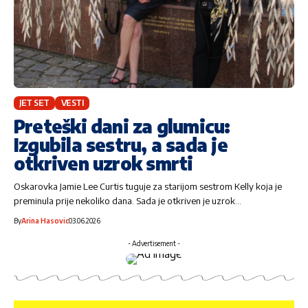
JET SET
VESTI
Preteški dani za glumicu:
Izgubila sestru, a sada je
otkriven uzrok smrti
Oskarovka Jamie Lee Curtis tuguje za starijom sestrom Kelly koja je
preminula prije nekoliko dana. Sada je otkriven je uzrok…
By
Arina Hasovic
03.06.2026
- Advertisement -