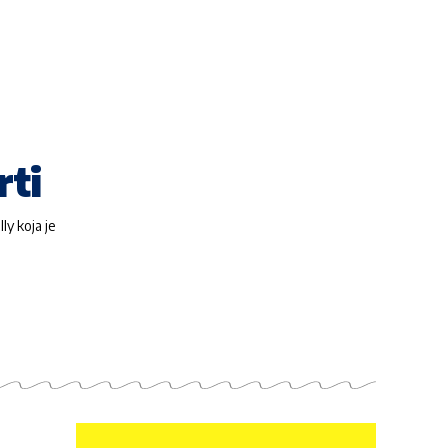
rti
ly koja je