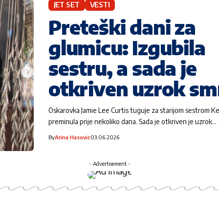
JET SET
VESTI
Preteški dani za
glumicu: Izgubila
sestru, a sada je
otkriven uzrok sm
Oskarovka Jamie Lee Curtis tuguje za starijom sestrom Kel
preminula prije nekoliko dana. Sada je otkriven je uzrok…
By
Arina Hasovic
03.06.2026
- Advertisement -