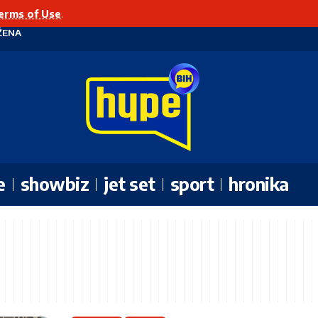
erms of Use
.
ŽENA
e
showbiz
jet set
sport
hronika