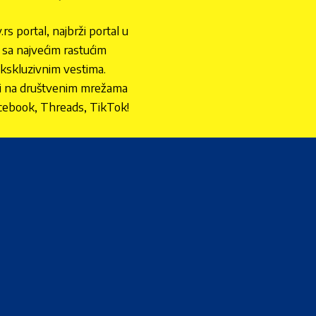
.rs portal, najbrži portal u
nu sa najvećim rastućim
ekskluzivnim vestima.
 i na društvenim mrežama
cebook, Threads, TikTok!