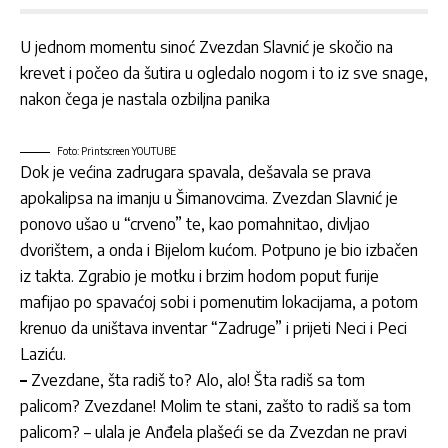
U jednom momentu sinoć Zvezdan Slavnić je skočio na
krevet i počeo da šutira u ogledalo nogom i to iz sve snage,
nakon čega je nastala ozbiljna panika
Foto: Printscreen YOUTUBE
Dok je većina zadrugara spavala, dešavala se prava
apokalipsa na imanju u Šimanovcima. Zvezdan Slavnić je
ponovo ušao u “crveno” te, kao pomahnitao, divljao
dvorištem, a onda i Bijelom kućom. Potpuno je bio izbačen
iz takta. Zgrabio je motku i brzim hodom poput furije
mafijao po spavaćoj sobi i pomenutim lokacijama, a potom
krenuo da uništava inventar “Zadruge” i prijeti Neci i Peci
Laziću.
–
Zvezdane, šta radiš to? Alo, alo! Šta radiš sa tom
palicom? Zvezdane! Molim te stani, zašto to radiš sa tom
palicom? – ulala je Anđela plašeći se da Zvezdan ne pravi