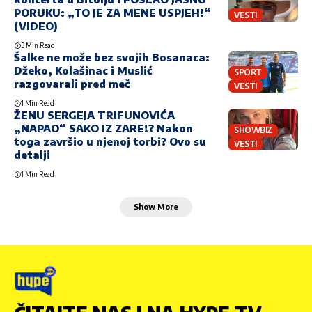
PORUKU: „TO JE ZA MENE USPJEH!“
VESTI
(VIDEO)
3 Min Read
Šalke ne može bez svojih Bosanaca:
Džeko, Kolašinac i Muslić
SPORT
razgovarali pred meč
VESTI
1 Min Read
ŽENU SERGEJA TRIFUNOVIĆA
„NAPAO“ SAKO IZ ZARE!? Nakon
SHOWBIZ
toga završio u njenoj torbi? Ovo su
VESTI
detalji
1 Min Read
Show More