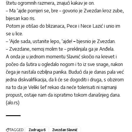
štetu ogromnih razmera, znajući kakav je on.
– Ma ‘ajde pomjeri se, bre – govorio je Zvezdan kroz zube,
bijesan kao ris.
Potom je otišao do blizanaca, Pece i Nece Lazić i unio im
se u lice.
– ‘Ajde sada, ustanite lepo, ‘ajde!
–
bjesnio je Zvezdan.
– Zvezdane, nemoj molim te
– preklinjala ga je Anđela.
A onda je u jednom momentu Slavnić skočio na krevet i
počeo da šutira u ogledalo nogom i to iz sve snage, nakon
čega je nastala ozbiljna panika. Budući da je danas pala već
jedna diskvalifikacija, da li će se dogoditi i druga, s obzirom
na to da je Veliki šef rekao da neće tolerisati ni najmanji
propust, ostaje nam da ispratimo tokom današnjeg dana.
(alo.rs)
TAGGED:
Zadruga 6
Zvezdan Slavnić