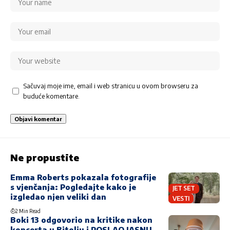
Sačuvaj moje ime, email i web stranicu u ovom browseru za
buduće komentare.
Ne propustite
Emma Roberts pokazala fotografije
s vjenčanja: Pogledajte kako je
JET SET
izgledao njen veliki dan
VESTI
2 Min Read
Boki 13 odgovorio na kritike nakon
koncerta u Bitolju i POSLAO JASNU