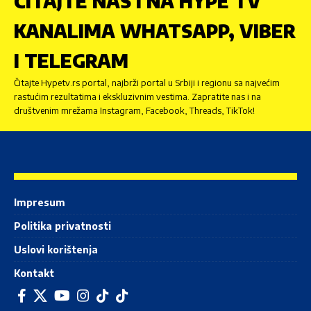
ČITAJTE NAS I NA HYPE TV
KANALIMA WHATSAPP, VIBER
I TELEGRAM
Čitajte Hypetv.rs portal, najbrži portal u Srbiji i regionu sa najvećim
rastućim rezultatima i ekskluzivnim vestima. Zapratite nas i na
društvenim mrežama Instagram, Facebook, Threads, TikTok!
Impresum
Politika privatnosti
Uslovi korištenja
Kontakt