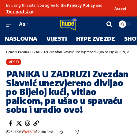
By using this site, you agree to the
Privacy Policy
and
Accept
Terms of Use
.
Aa
NASLOVNA
VIJESTI
HYPE ZVEZDE
SHO
Home
»
PANIKA U ZADRUZI Zvezdan Slavnić unezvjereno divljao po Bijeloj kući, vitlao palicom, pa ušao u spavaću sobu i uradio ovo!
VESTI
PANIKA U ZADRUZI Zvezdan
Slavnić unezvjereno divljao
po Bijeloj kući, vitlao
palicom, pa ušao u spavaću
sobu i uradio ovo!
27.05.2023
VESTI
2 Min Read