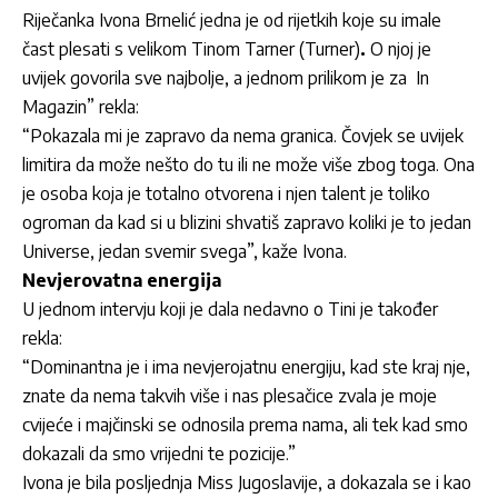
Riječanka Ivona Brnelić jedna je od rijetkih koje su imale
čast plesati s velikom Tinom Tarner (Turner)
.
O njoj je
uvijek govorila sve najbolje, a jednom prilikom je za In
Magazin” rekla:
“Pokazala mi je zapravo da nema granica. Čovjek se uvijek
limitira da može nešto do tu ili ne može više zbog toga. Ona
je osoba koja je totalno otvorena i njen talent je toliko
ogroman da kad si u blizini shvatiš zapravo koliki je to jedan
Universe, jedan svemir svega”, kaže Ivona.
Nevjerovatna energija
U jednom intervju koji je dala nedavno o Tini je također
rekla:
“Dominantna je i ima nevjerojatnu energiju, kad ste kraj nje,
znate da nema takvih više i nas plesačice zvala je moje
cvijeće i
majčinski se odnosila prema nama, ali tek kad smo
dokazali da smo vrijedni te pozicije.”
Ivona je bila posljednja Miss Jugoslavije, a dokazala se i kao