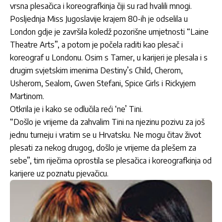
vrsna plesačica i koreografkinja čiji su rad hvalili mnogi.
Posljednja Miss Jugoslavije krajem 80-ih je odselila u
London gdje je završila koledž pozorišne umjetnosti “Laine
Theatre Arts”, a potom je počela raditi kao plesač i
koreograf u Londonu. Osim s Tarner, u karijeri je plesala i s
drugim svjetskim imenima Destiny’s Child, Cherom,
Usherom, Sealom, Gwen Stefani, Spice Girls i Rickyjem
Martinom.
Otkrila je i kako se odlučila reći ‘ne’ Tini.
“Došlo je vrijeme da zahvalim Tini na njezinu pozivu za još
jednu turneju i vratim se u Hrvatsku. Ne mogu čitav život
plesati za nekog drugog, došlo je vrijeme da plešem za
sebe”, tim riječima oprostila se plesačica i koreografkinja od
karijere uz poznatu pjevačicu.