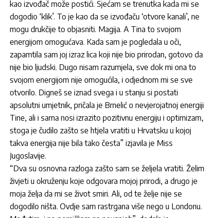
kao izvođač može postići. Sjećam se trenutka kada mi se
dogodio ‘klik’. To je kao da se izvođaču ‘otvore kanali’, ne
mogu drukčije to objasniti. Magija. A Tina to svojom
energijom omogućava. Kada sam je pogledala u oči,
zapamtila sam joj izraz lica koji nije bio prirodan, gotovo da
nije bio ljudski. Dugo nisam razumjela, sve dok mi ona to
svojom energijom nije omogućila, i odjednom mi se sve
otvorilo. Digneš se iznad svega i u stanju si postati
apsolutni umjetnik, pričala je Brnelić o nevjerojatnoj energiji
Tine, ali i sama nosi izrazito pozitivnu energiju i optimizam,
stoga je čudilo zašto se htjela vratiti u Hrvatsku u kojoj
takva energija nije bila tako česta” izjavila je Miss
Jugoslavije.
“Dva su osnovna razloga zašto sam se željela vratiti. Želim
živjeti u okruženju koje odgovara mojoj prirodi, a drugo je
moja želja da mi se život smiri. Ali, od te želje nije se
dogodilo ništa. Ovdje sam rastrgana više nego u Londonu.