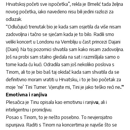
Hrvatskoj početi sve ispočetka”, rekla je Brnelić tada željna
novog početka, iako navedeno nisu bili jedini razlozi za
odlazak.
“Odlučujući trenutak bio je kada sam osjetila da više nisam
zadovoljna i tačno se sjećam kada je to bilo. Radili smo
veliki koncert u Londonu na Vembliju u čast princezi Dajani
(Diani). Na toj pozornici shvatila sam kako nisam zadovoljna.
Još na probi sam stalno gledala na sat i razmišljala samo o
tome kada ću kući. Odradila sam još nekoliko poslova s
Tinom, ali to je bio baš taj okidač kada sam shvatila da se
definitivno moram vratiti u Hrvatsku, i to je bio početak za
moje ‘ne’ Tini Turner. Vjerujte mi, Tini je jako teško reći ne
.”
Emotivna i ranjiva
Plesačica je Tinu opisala kao emotivnu i ranjiv
u
, ali i
inteligentnu i pronicljivu.
Posao s Tinom, to je nešto posebno. To nevjerojatno
ispunjava. Raditi s Tinom na koncertima je najviše što se