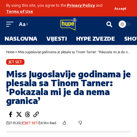
By using this site, you agree to the
Privacy Policy
and
Accept
Terms of Use
.
Aa
NASLOVNA
VIJESTI
HYPE ZVEZDE
SHO
Home
»
Miss Jugoslavije godinama je plesala sa Tinom Tarner: ‘Pokazala mi je da nema granica’
JET SET
Miss Jugoslavije godinama je
plesala sa Tinom Tarner:
‘Pokazala mi je da nema
granica’
27.05.2023
JET SET
6 Min Read