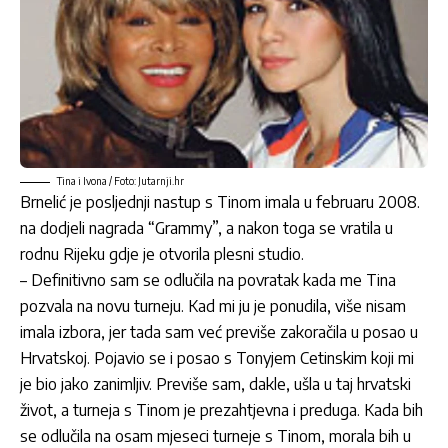
Tina i Ivona / Foto: Jutarnji.hr
Brnelić je posljednji nastup s Tinom imala u februaru 2008.
na dodjeli nagrada “Grammy”, a nakon toga se vratila u
rodnu Rijeku gdje je otvorila plesni studio.
– Definitivno sam se odlučila na povratak kada me Tina
pozvala na novu turneju. Kad mi ju je ponudila, više nisam
imala izbora, jer tada sam već previše zakoračila u posao u
Hrvatskoj. Pojavio se i posao s Tonyjem Cetinskim koji mi
je bio jako zanimljiv. Previše sam, dakle, ušla u taj hrvatski
život, a turneja s Tinom je prezahtjevna i preduga. Kada bih
se odlučila na osam mjeseci turneje s Tinom, morala bih u