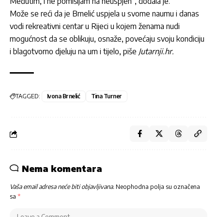
Međutim, i ne pomišljam na neuspjeh”, dodala je.
Može se reći da je Brnelić uspjela u svome naumu i danas
vodi rekreativni centar u Rijeci u kojem ženama nudi
mogućnost da se oblikuju, osnaže, povećaju svoju kondiciju
i blagotvorno djeluju na um i tijelo, piše
Jutarnji.hr.
TAGGED:
Ivona Brnelić
Tina Turner
Nema komentara
Vaša email adresa neće biti objavljivana.
Neophodna polja su označena
sa
*