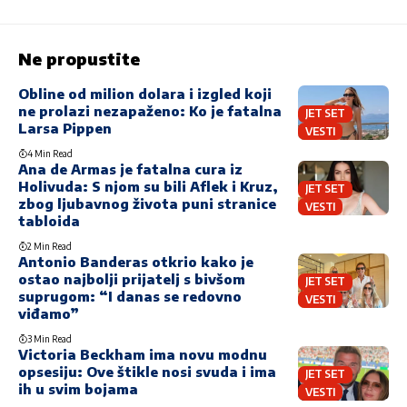
Ne propustite
Obline od milion dolara i izgled koji
ne prolazi nezapaženo: Ko je fatalna
JET SET
Larsa Pippen
VESTI
4 Min Read
Ana de Armas je fatalna cura iz
Holivuda: S njom su bili Aflek i Kruz,
JET SET
zbog ljubavnog života puni stranice
VESTI
tabloida
2 Min Read
Antonio Banderas otkrio kako je
ostao najbolji prijatelj s bivšom
JET SET
suprugom: “I danas se redovno
VESTI
viđamo”
3 Min Read
Victoria Beckham ima novu modnu
opsesiju: Ove štikle nosi svuda i ima
JET SET
ih u svim bojama
VESTI