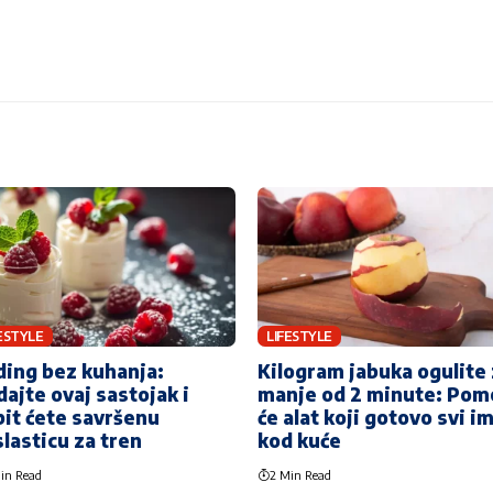
ESTYLE
LIFESTYLE
ing bez kuhanja:
Kilogram jabuka ogulite
ajte ovaj sastojak i
manje od 2 minute: Pom
it ćete savršenu
će alat koji gotovo svi i
lasticu za tren
kod kuće
in Read
2 Min Read