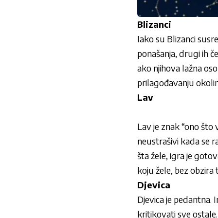
Blizanci
Iako su Blizanci susre
ponašanja, drugi ih č
ako njihova lažna oso
prilagođavanju okolini
Lav
Lav je znak “ono što vi
neustrašivi kada se r
šta žele, igra je goto
koju žele, bez obzira 
Djevica
Djevica je pedantna. I
kritikovati sve ostale