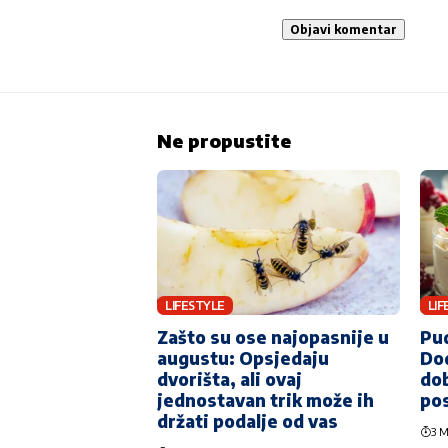
Ne propustite
LIFESTYLE
LIF
Zašto su ose najopasnije u
Pud
augustu: Opsjedaju
Dod
dvorišta, ali ovaj
dob
jednostavan trik može ih
pos
držati podalje od vas
3 M