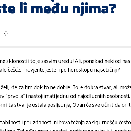
te li među njima?
e sklonosti i to je sasvim uredu! Ali, ponekad neki od nas 
o češće. Provjerite jeste li po horoskopu najsebičniji?
eli, ide za tim dok to ne dobije. To je dobra stvar, ali mo
v “prvo ja” i nastoji imati jednu od najodlučnijih osobnosti
i ta stvar je ostala posljednja, Ovan će sve učinit da on t
stabilnost i pouzdanost, njihova težnja za sigurnošću često 
listima. Također mogu postati pretjerano osjetljivi, pretjer