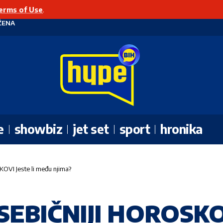
erms of Use
.
ŽENA
e
showbiz
jet set
sport
hronika
VI Jeste li među njima?
SEBIČNIJI HOROSK