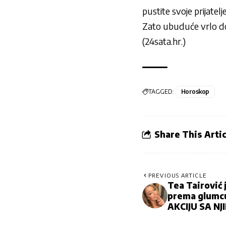
pustite svoje prijatelj
Zato ubuduće vrlo do
(
24sata.hr
.)
TAGGED:
Horoskop
Share This Artic
PREVIOUS ARTICLE
Tea Tairović 
prema glumc
AKCIJU SA NJ