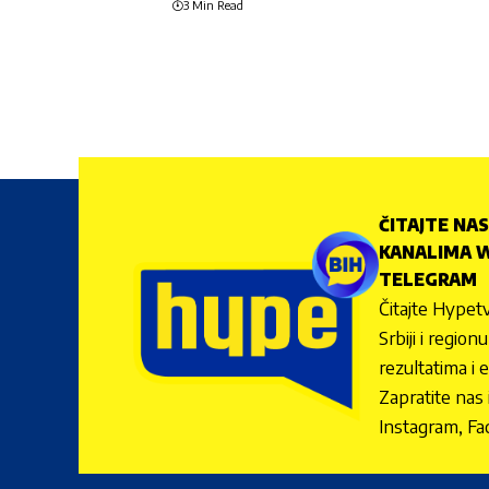
3 Min Read
ČITAJTE NAS
KANALIMA W
TELEGRAM
Čitajte Hypetv
Srbiji i regio
rezultatima i 
Zapratite nas
Instagram, Fa