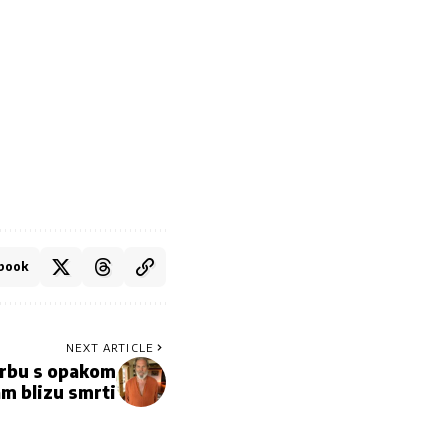
book
NEXT ARTICLE
orbu s opakom
am blizu smrti