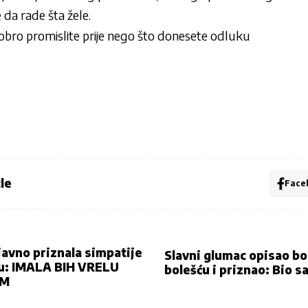
e da rade šta žele.
bro promislite prije nego što donesete odluku
le
Face
javno priznala simpatije
Slavni glumac opisao b
u: IMALA BIH VRELU
bolešću i priznao: Bio s
IM