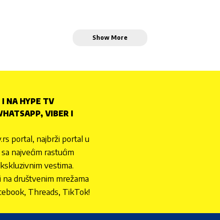
Show More
 I NA HYPE TV
HATSAPP, VIBER I
.rs portal, najbrži portal u
nu sa najvećim rastućim
ekskluzivnim vestima.
 i na društvenim mrežama
cebook, Threads, TikTok!