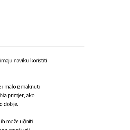
imaju naviku koristiti
že i malo izmaknuti
. Na primjer, ako
o dobije.
ih može učiniti
ano emotivni i