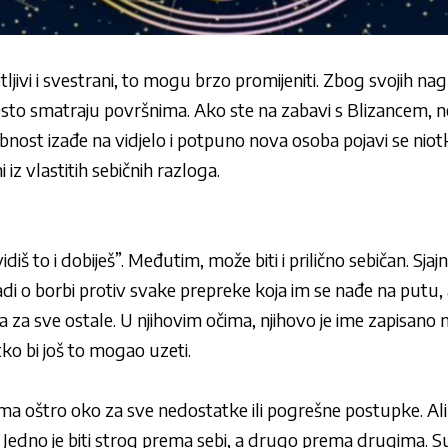
tljivi i svestrani, to mogu brzo promijeniti. Zbog svojih na
esto smatraju površnima. Ako ste na zabavi s Blizancem, n
bnost izađe na vidjelo i potpuno nova osoba pojavi se niot
 iz vlastitih sebičnih razloga.
diš to i dobiješ”. Međutim, može biti i prilično sebičan. Sjajn
adi o borbi protiv svake prepreke koja im se nađe na putu, 
va za sve ostale. U njihovim očima, njihovo je ime zapisano n
tko bi još to mogao uzeti.
ma oštro oko za sve nedostatke ili pogrešne postupke. Ali, 
. Jedno je biti strog prema sebi, a drugo prema drugima. Su