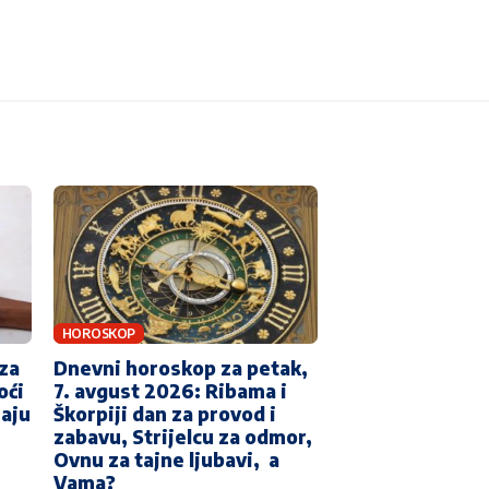
HOROSKOP
 za
Dnevni horoskop za petak,
oći
7. avgust 2026: Ribama i
maju
Škorpiji dan za provod i
zabavu, Strijelcu za odmor,
Ovnu za tajne ljubavi, a
Vama?