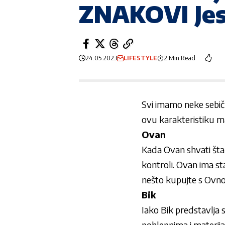
ZNAKOVI Jes
24.05.2023
LIFESTYLE
2 Min Read
Svi imamo neke sebičn
ovu karakteristiku mal
Ovan
Kada Ovan shvati šta ž
kontroli. Ovan ima sta
nešto kupujte s Ovnom 
Bik
Iako Bik predstavlja 
pohlepnima i materija