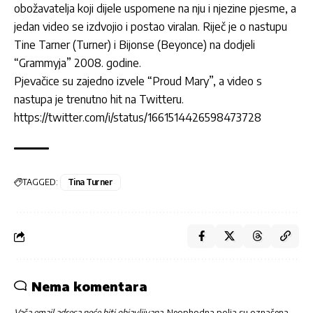
obožavatelja koji dijele uspomene na nju i njezine pjesme, a
jedan video se izdvojio i postao viralan. Riječ je o nastupu
Tine Tarner (Turner) i Bijonse (Beyonce) na dodjeli
“Grammyja” 2008. godine.
Pjevačice su zajedno izvele “Proud Mary”, a video s
nastupa je trenutno hit na Twitteru.
https://twitter.com/i/status/1661514426598473728
TAGGED:
Tina Turner
Nema komentara
Vaša email adresa neće biti objavljivana.
Neophodna polja su označena