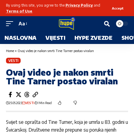
By using this site, you agree to the
Privacy Policy
and
Accept
Terms of Use
.
Aa
NASLOVNA
VIJESTI
HYPE ZVEZDE
SHO
Home
»
Ovaj video je nakon smrti Tine Tarner postao viralan
VESTI
Ovaj video je nakon smrti
Tine Tarner postao viralan
25.05.2023
VESTI
1 Min Read
Svijet se oprašta od Tine Turner, koja je umrla u 83. godini u
Švicarskoj. Društvene mreže prepune su poruka njenih