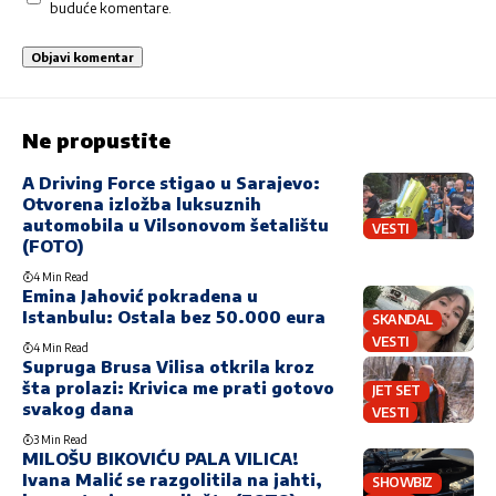
buduće komentare.
Ne propustite
A Driving Force stigao u Sarajevo:
Otvorena izložba luksuznih
automobila u Vilsonovom šetalištu
VESTI
(FOTO)
4 Min Read
Emina Jahović pokradena u
Istanbulu: Ostala bez 50.000 eura
SKANDAL
VESTI
4 Min Read
Supruga Brusa Vilisa otkrila kroz
šta prolazi: Krivica me prati gotovo
JET SET
svakog dana
VESTI
3 Min Read
MILOŠU BIKOVIĆU PALA VILICA!
Ivana Malić se razgolitila na jahti,
SHOWBIZ