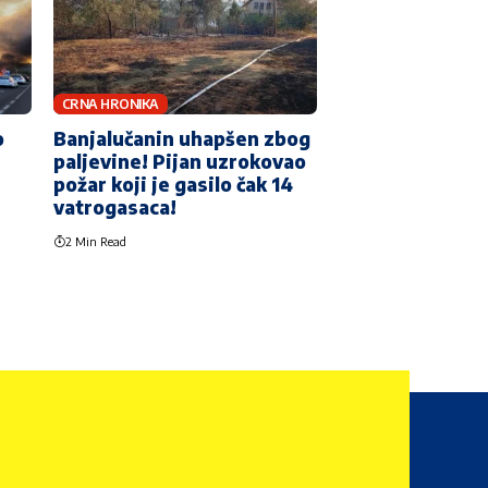
CRNA HRONIKA
o
Banjalučanin uhapšen zbog
paljevine! Pijan uzrokovao
požar koji je gasilo čak 14
vatrogasaca!
2 Min Read