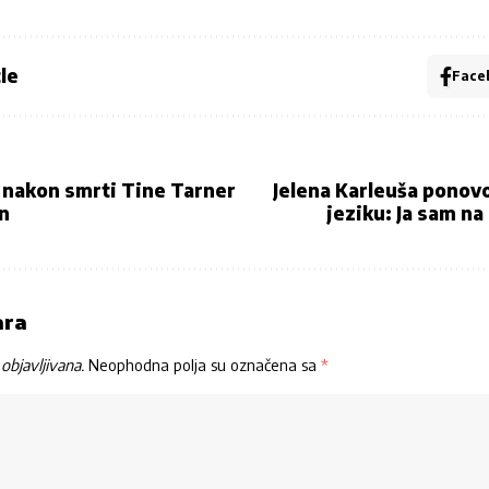
le
Face
e nakon smrti Tine Tarner
Jelena Karleuša ponovo
an
jeziku: Ja sam na
ara
objavljivana.
Neophodna polja su označena sa
*