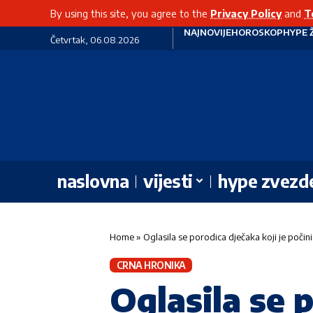
By using this site, you agree to the
Privacy Policy
and
T
NAJNOVIJE
HOROSKOP
HYPE 
Četvrtak, 06.08.2026
naslovna
vijesti
hype zvezd
Home
»
Oglasila se porodica dječaka koji je počin
CRNA HRONIKA
Oglasila se p