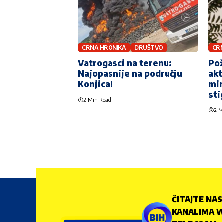
CRNA HRONIKA
DRUŠTVO
CR
Vatrogasci na terenu:
Pož
Najopasnije na području
akt
Konjica!
mi
sti
2 Min Read
2 M
ČITAJTE NAS
KANALIMA W