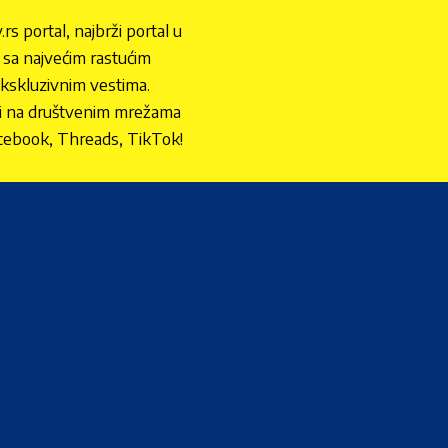
.rs portal, najbrži portal u
nu sa najvećim rastućim
ekskluzivnim vestima.
 i na društvenim mrežama
cebook, Threads, TikTok!