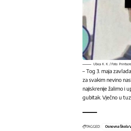
Ubica K. K. / Foto: Printscr
– Tog 3. maja zavlada
za svakim nevino nast
najiskrenije žalimo i 
gubitak. Vječno u tuz
TAGGED:
Osnovna Škola V