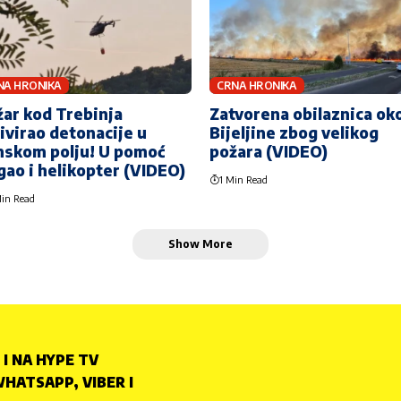
NA HRONIKA
CRNA HRONIKA
ar kod Trebinja
Zatvorena obilaznica ok
ivirao detonacije u
Bijeljine zbog velikog
nskom polju! U pomoć
požara (VIDEO)
gao i helikopter (VIDEO)
1 Min Read
in Read
Show More
 I NA HYPE TV
HATSAPP, VIBER I