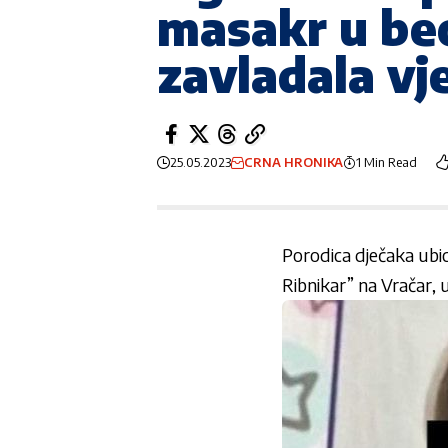
masakr u beo
zavladala vj
25.05.2023
CRNA HRONIKA
1 Min Read
Porodica dječaka ubic
Ribnikar” na Vračar,