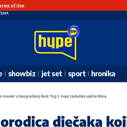
erms of Use
.
ŽENA
e
showbiz
jet set
sport
hronika
io masakr u beogradskoj školi: Tog 3. maja zavladala vječna tišina…
orodica dječaka koji