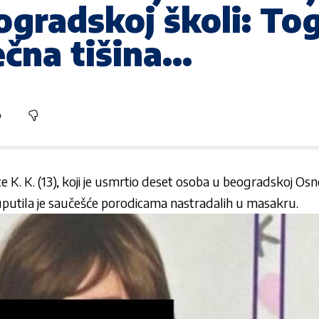
gradskoj školi: Tog
ečna tišina…
e K. K. (13), koji je usmrtio deset osoba u beogradskoj Osn
 uputila je saučešće porodicama nastradalih u masakru.