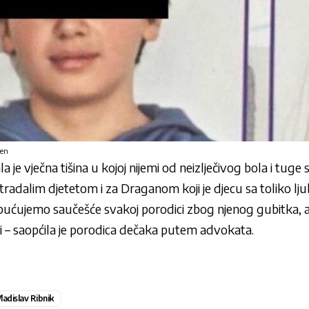
een
la je vječna tišina u kojoj nijemi od neizlječivog bola i tu
radalim djetetom i za Draganom koji je djecu sa toliko lju
upućujemo saučešće svakoj porodici zbog njenog gubitka, a k
i – saopćila je porodica dečaka putem advokata.
ladislav Ribnik