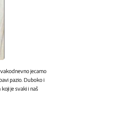
ge svakodnevno jecamo
bavi pazio. Duboko i
oji je svaki i naš