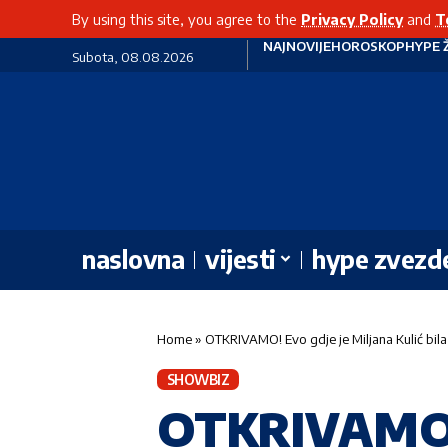
By using this site, you agree to the
Privacy Policy
and
T
NAJNOVIJE
HOROSKOP
HYPE 
Subota, 08.08.2026
naslovna
vijesti
hype zvezd
Home
»
OTKRIVAMO! Evo gdje je Miljana Kulić bi
SHOWBIZ
OTKRIVAMO! E