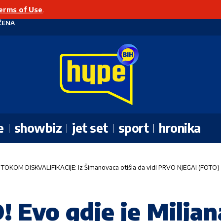
erms of Use
.
ŽENA
e
showbiz
jet set
sport
hronika
la TOKOM DISKVALIFIKACIJE: Iz Šimanovaca otišla da vidi PRVO NJEGA! (FOTO)
vo gdje je Miljana 