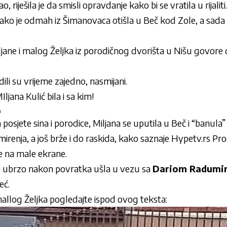
o, riješila je da smisli opravdanje kako bi se vratila u rijaliti.
kako je odmah iz Šimanovaca otišla u Beč kod Zole, a sada
ljane i malog Željka iz porodičnog dvorišta u Nišu govore 
dili su vrijeme zajedno, nasmijani.
n
osjete sina i porodice, Miljana se uputila u Beč i “banula” 
irenja, a još brže i do raskida, kako saznaje
Hypetv.rs
Prod
 je na male ekrane.
je ubrzo nakon povratka ušla u vezu sa
Dariom Radumi
eć.
 mallog Željka pogledajte ispod ovog teksta: