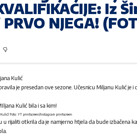
ALIFIKACIJE: Iz Š
di PRVO NJEGA! (FO
jana Kulić
napravila je presedan ove sezone. Učesnicu
Miljanu Kulić
je i 
Kulić/ Foto: YT printscreen/Instagram printscreen
 u rijaliti otkrila da je namjerno htjela da bude izbačena kak
ola
.