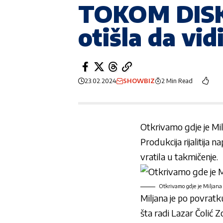
TOKOM DISKV
otišla da vi
23.02.2024
SHOWBIZ
2 Min Read
Otkrivamo gdje je Mil
Produkcija rijalitija 
vratila u takmičenje.
Otkrivamo gdje je Miljana 
Miljana je po povratku
šta radi
Lazar Čolić Z