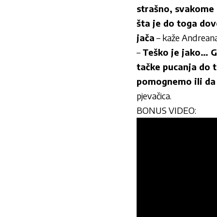
strašno, svakome 
šta je do toga dove
jača
– kaže Andreana 
–
Teško je jako… G
tačke pucanja do 
pomognemo ili da
pjevačica.
BONUS VIDEO: