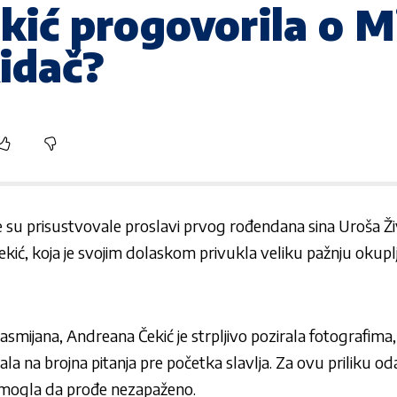
ić progovorila o Mi
kidač?
su prisustvovale proslavi prvog rođendana sina Uroša Živ
kić,
koja je svojim dolaskom privukla veliku pažnju okuplj
asmijana, Andreana Čekić je strpljivo pozirala fotografima
la na brojna pitanja pre početka slavlja. Za ovu priliku oda
e mogla da prođe nezapaženo.