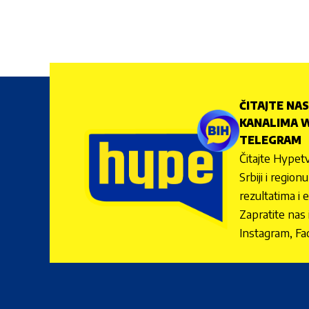
ČITAJTE NAS
KANALIMA W
TELEGRAM
Čitajte Hypetv
Srbiji i regio
rezultatima i 
Zapratite nas
Instagram, Fa