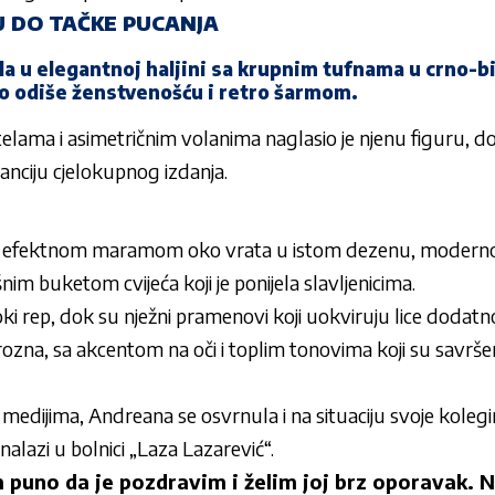
U DO TAČKE PUCANJA
la u elegantnoj haljini sa krupnim tufnama u crno-bi
o odiše ženstvenošću i retro šarmom.
lama i asimetričnim volanima naglasio je njenu figuru, dok
anciju cjelokupnog izdanja.
ila efektnom maramom oko vrata u istom dezenu, moder
ošnim buketom cvijeća koji je ponijela slavljenicima.
ki rep, dok su nježni pramenovi koji uokviruju lice dodatno 
ozna, sa akcentom na oči i toplim tonovima koji su savrše
dijima, Andreana se osvrnula i na situaciju svoje kolegin
alazi u bolnici „Laza Lazarević“.
m puno da je pozdravim i želim joj brz oporavak. Ni