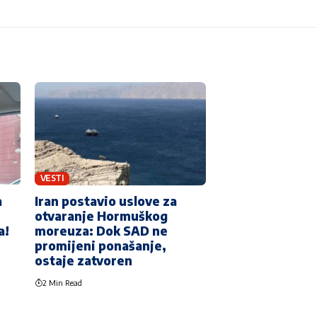
VESTI
a
Iran postavio uslove za
otvaranje Hormuškog
a!
moreuza: Dok SAD ne
promijeni ponašanje,
ostaje zatvoren
2 Min Read