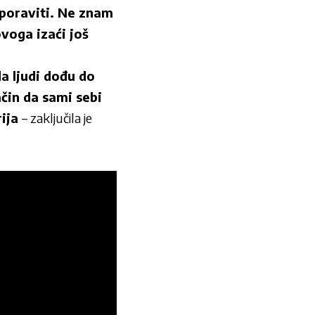
oporaviti. Ne znam
ovoga izaći još
a ljudi dođu do
čin da sami sebi
rija
– zaključila je