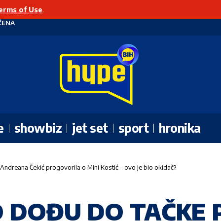
erms of Use
.
ŽENA
e
showbiz
jet set
sport
hronika
reana Čekić progovorila o Mini Kostić – ovo je bio okidač?
O DOĐU DO TAČKE 