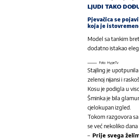
LJUDI TAKO DOĐ
Pjevačica se pojavi
koja je istovremen
Model sa tankim brete
dodatno istakao eleg
Foto: HypeTv
Stajling je upotpun
zelenoj nijansi i rask
Kosu je podigla u viso
Šminka je bila glamur
cjelokupan izgled.
Tokom razgovora sa me
se već nekoliko dana n
–
Prije svega želi