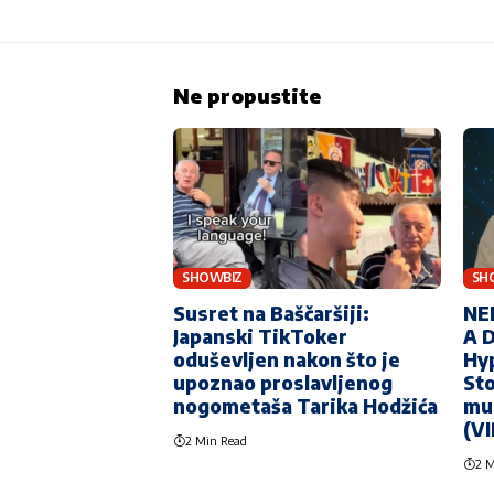
Ne propustite
SHOWBIZ
SH
Susret na Baščaršiji:
NE
Japanski TikToker
A 
oduševljen nakon što je
Hy
upoznao proslavljenog
Sto
nogometaša Tarika Hodžića
mu 
(V
2 Min Read
2 M