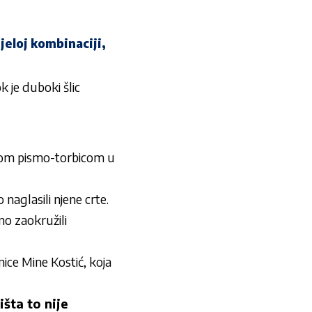
jeloj kombinaciji,
 je duboki šlic
nom pismo-torbicom u
naglasili njene crte.
no zaokružili
ice Mine Kostić, koja
šta to nije