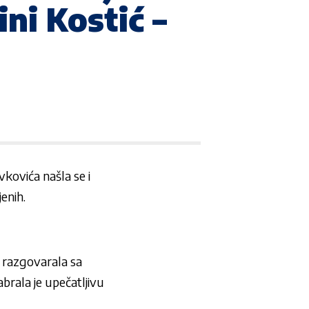
ni Kostić –
kovića našla se i
enih.
, razgovarala sa
brala je upečatljivu