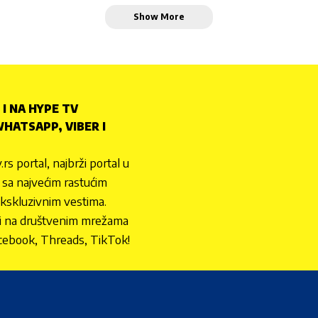
Show More
 I NA HYPE TV
HATSAPP, VIBER I
.rs portal, najbrži portal u
nu sa najvećim rastućim
ekskluzivnim vestima.
 i na društvenim mrežama
cebook, Threads, TikTok!