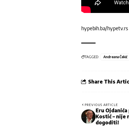
hypebih.ba/hypetv.rs
TAGGED:
Andreana Čekić
Share This Artic
PREVIOUS ARTICLE
Eru Ojdanića 
Kostić – nije 
dogoditi!