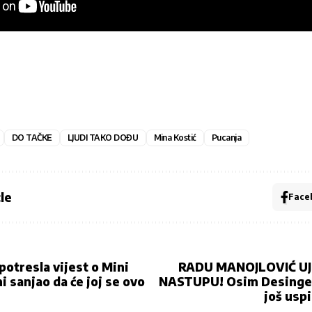
DO TAČKE
LJUDI TAKO DOĐU
Mina Kostić
Pucanja
le
Face
potresla vijest o Mini
RADU MANOJLOVIĆ UJ
ni sanjao da će joj se ovo
NASTUPU! Osim Desinger
još uspi