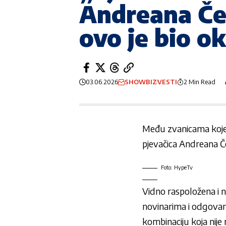
Andreana Ček
ovo je bio o
03.06.2026
SHOWBIZ
VESTI
2 Min Read
Među zvanicama koje 
pjevačica
Andreana Če
Foto: HypeTv
Vidno raspoložena i n
novinarima i odgovara
kombinaciju koja nij