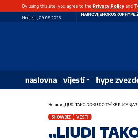
By using this site, you agree to the
Privacy Policy
and
T
NAJNOVIJE
HOROSKOP
HYPE 
Nedjelja, 09.08.2026
naslovna
vijesti
hype zvezd
Home
»
„LJUDI TAKO DOĐU DO TAČKE PUCANJA“! And
SHOWBIZ
VESTI
„LJUDI TAK