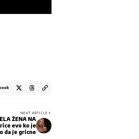
book
NEXT ARTICLE
ELA ŽENA NA
ice evo ko je
o da je gricne