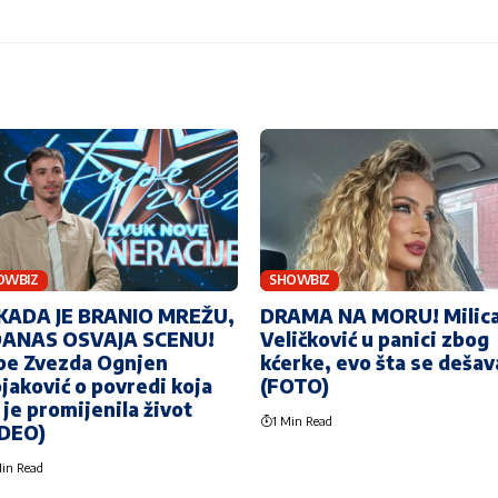
OWBIZ
SHOWBIZ
KADA JE BRANIO MREŽU,
DRAMA NA MORU! Milic
DANAS OSVAJA SCENU!
Veličković u panici zbog
pe Zvezda Ognjen
kćerke, evo šta se dešav
jaković o povredi koja
(FOTO)
je promijenila život
1 Min Read
IDEO)
in Read