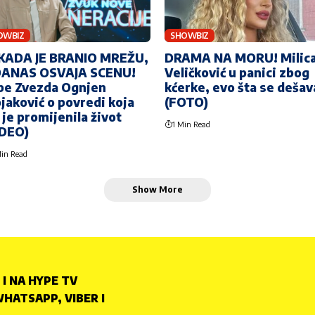
OWBIZ
SHOWBIZ
KADA JE BRANIO MREŽU,
DRAMA NA MORU! Milic
DANAS OSVAJA SCENU!
Veličković u panici zbog
pe Zvezda Ognjen
kćerke, evo šta se dešav
jaković o povredi koja
(FOTO)
je promijenila život
1 Min Read
IDEO)
in Read
Show More
 I NA HYPE TV
HATSAPP, VIBER I