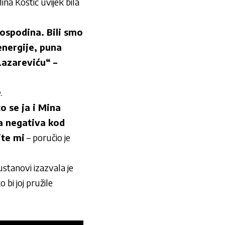
ina Kostić uvijek bila
ospodina. Bili smo
energije, puna
Lazareviću“ –
.
o se ja i Mina
ka negativa kod
jte mi
– poručio je
ustanovi izazvala je
 bi joj pružile