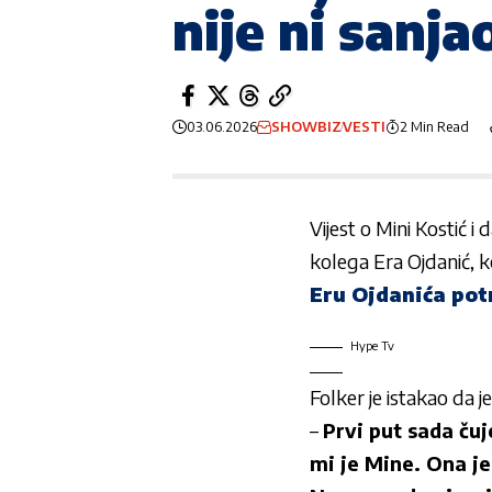
nije ni sanja
03.06.2026
SHOWBIZ
VESTI
2 Min Read
Vijest o Mini Kostić i
kolega
Era Ojdanić
, 
Eru Ojdanića potr
Hype Tv
Folker je istakao da j
–
Prvi put sada ču
mi je Mine. Ona je