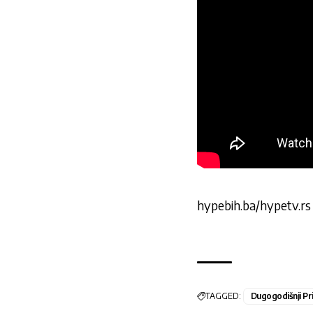
hypebih.ba/hypetv.rs
TAGGED:
Dugogodišnji Prij