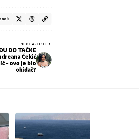
book
NEXT ARTICLE
OĐU DO TAČKE
dreana Čekić
ć – ovo je bio
okidač?