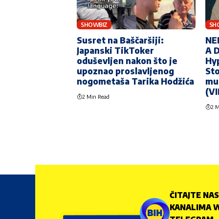
SHOWBIZ
SH
Susret na Baščaršiji:
NE
Japanski TikToker
A 
oduševljen nakon što je
Hy
upoznao proslavljenog
Sto
nogometaša Tarika Hodžića
mu 
(V
2 Min Read
2 M
ČITAJTE NAS
KANALIMA W