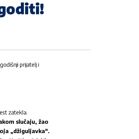
goditi!
dišnji prijatelj i
jest zatekla.
akom slučaju, žao
oja „džiguljavka“.