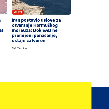
VESTI
a
Iran postavio uslove za
otvaranje Hormuškog
a!
moreuza: Dok SAD ne
promijeni ponašanje,
ostaje zatvoren
2 Min Read