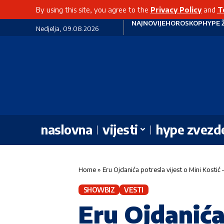
By using this site, you agree to the
Privacy Policy
and
T
NAJNOVIJE
HOROSKOP
HYPE 
Nedjelja, 09.08.2026
naslovna
vijesti
hype zvezd
Home
»
Eru Ojdanića potresla vijest o Mini Kostić –
SHOWBIZ
VESTI
Eru Ojdanića 