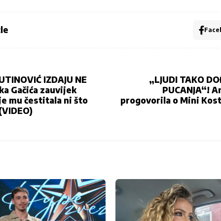
le
Face
TINOVIĆ IZDAJU NE
„LJUDI TAKO D
a Gačića zauvijek
PUCANJA“! An
je mu čestitala ni što
progovorila o Mini Kosti
 (VIDEO)