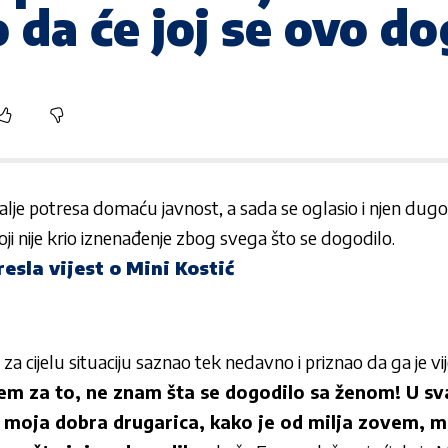
o da će joj se ovo do
 dalje potresa domaću javnost, a sada se oglasio i njen dugogo
koji nije krio iznenađenje zbog svega što se dogodilo.
esla vijest o Mini Kostić
e za cijelu situaciju saznao tek nedavno i priznao da ga je vi
jem za to, ne znam šta se dogodilo sa ženom! U sv
 moja dobra drugarica, kako je od milja zovem, m