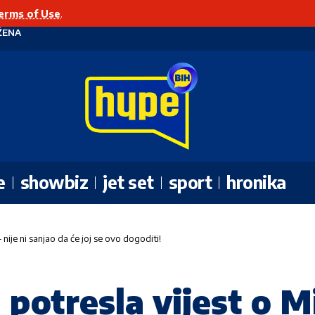
erms of Use
.
ŽENA
e
showbiz
jet set
sport
hronika
 nije ni sanjao da će joj se ovo dogoditi!
potresla vijest o Mi