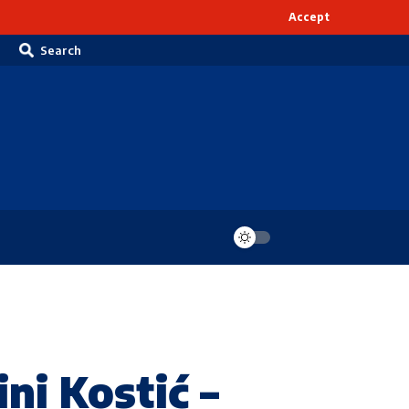
Accept
Search
ni Kostić –