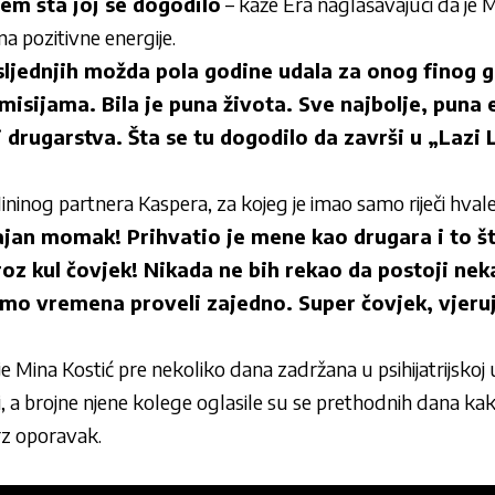
em šta joj se dogodilo
– kaže Era naglašavajući da je M
na pozitivne energije.
sljednjih možda pola godine udala za onog finog g
isijama. Bila je puna života. Sve najbolje, puna 
 i drugarstva. Šta se tu dogodilo da završi u „Lazi 
ininog partnera Kaspera, za kojeg je imao samo riječi hvale
jan momak! Prihvatio je mene kao drugara i to št
oz kul čovjek! Nikada ne bih rekao da postoji ne
smo vremena proveli zajedno. Super čovjek, vjeru
je Mina Kostić pre nekoliko dana zadržana u psihijatrijskoj 
, a brojne njene kolege oglasile su se prethodnih dana kako
rz oporavak.