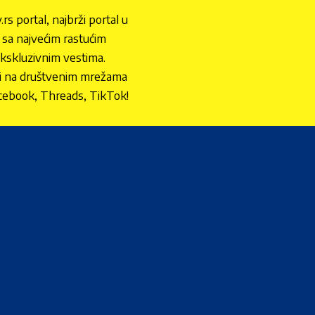
.rs portal, najbrži portal u
nu sa najvećim rastućim
ekskluzivnim vestima.
 i na društvenim mrežama
cebook, Threads, TikTok!