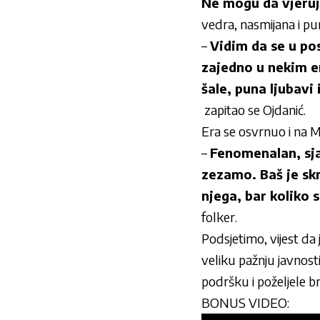
Ne mogu da vjeruj
vedra, nasmijana i pu
–
Vidim da se u po
zajedno u nekim em
šale, puna ljubavi
zapitao se Ojdanić.
Era se osvrnuo i na M
–
Fenomenalan, sja
zezamo. Baš je skr
njega, bar koliko 
folker.
Podsjetimo, vijest da 
veliku pažnju javnosti
podršku i poželjele b
BONUS VIDEO: