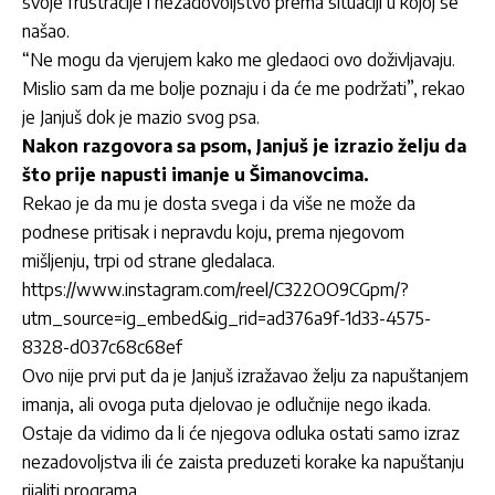
svoje frustracije i nezadovoljstvo prema situaciji u kojoj se
našao.
“Ne mogu da vjerujem kako me gledaoci ovo doživljavaju.
Mislio sam da me bolje poznaju i da će me podržati”, rekao
je Janjuš dok je mazio svog psa.
Nakon razgovora sa psom, Janjuš je izrazio želju da
što prije napusti imanje u Šimanovcima.
Rekao je da mu je dosta svega i da više ne može da
podnese pritisak i nepravdu koju, prema njegovom
mišljenju, trpi od strane gledalaca.
https://www.instagram.com/reel/C322OO9CGpm/?
utm_source=ig_embed&ig_rid=ad376a9f-1d33-4575-
8328-d037c68c68ef
Ovo nije prvi put da je Janjuš izražavao želju za napuštanjem
imanja, ali ovoga puta djelovao je odlučnije nego ikada.
Ostaje da vidimo da li će njegova odluka ostati samo izraz
nezadovoljstva ili će zaista preduzeti korake ka napuštanju
rijaliti programa.