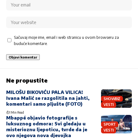
Sačuvaj moje ime, email i web stranicu u ovom browseru za
buduće komentare.
Ne propustite
MILOŠU BIKOVIĆU PALA VILICA!
Ivana Malić se razgolitila na jahti,
SHOWBIZ
komentari samo pljušte (FOTO)
VESTI
1 Min Read
Mbappé objavio fotografije s
luksuznog odmora: Svi gledaju u
SPORT
misterioznu ljepoticu, tvrde da je
VESTI
ovo njegova nova djevojka