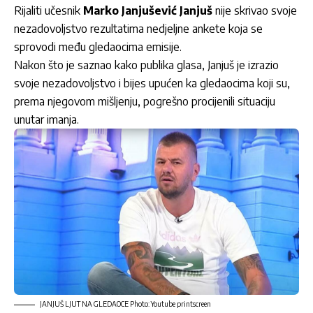
Rijaliti učesnik
Marko Janjušević Janjuš
nije skrivao svoje
nezadovoljstvo rezultatima nedjeljne ankete koja se
sprovodi među gledaocima emisije.
Nakon što je saznao kako publika glasa, Janjuš je izrazio
svoje nezadovoljstvo i bijes upućen ka gledaocima koji su,
prema njegovom mišljenju, pogrešno procijenili situaciju
unutar imanja.
JANJUŠ LJUT NA GLEDAOCE Photo: Youtube printscreen