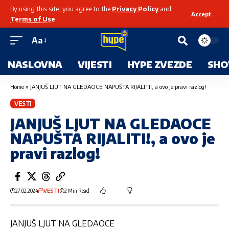
By using this site, you agree to the
Privacy Policy
and
Accept
Terms of Use
.
Aa
NASLOVNA
VIJESTI
HYPE ZVEZDE
SHO
Home
»
JANJUŠ LJUT NA GLEDAOCE NAPUŠTA RIJALITI!, a ovo je pravi razlog!
VESTI
JANJUŠ LJUT NA GLEDAOCE
NAPUŠTA RIJALITI!, a ovo je
pravi razlog!
27.02.2024
VESTI
2 Min Read
JANJUŠ LJUT NA GLEDAOCE