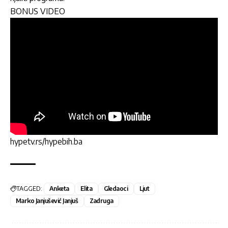
BONUS VIDEO
hypetv.rs/hypebih.ba
TAGGED:
Anketa
Elita
Gledaoci
Ljut
Marko Janjušević Janjuš
Zadruga