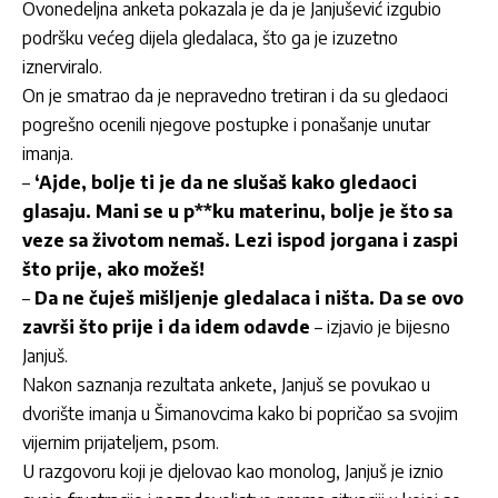
Ovonedeljna anketa pokazala je da je Janjušević izgubio
podršku većeg dijela gledalaca, što ga je izuzetno
iznerviralo.
On je smatrao da je nepravedno tretiran i da su gledaoci
pogrešno ocenili njegove postupke i ponašanje unutar
imanja.
–
‘Ajde, bolje ti je da ne slušaš kako gledaoci
glasaju. Mani se u p**ku materinu, bolje je što sa
veze sa životom nemaš. Lezi ispod jorgana i zaspi
što prije, ako možeš!
–
Da ne čuješ mišljenje gledalaca i ništa. Da se ovo
završi što prije i da idem odavde
– izjavio je bijesno
Janjuš.
Nakon saznanja rezultata ankete, Janjuš se povukao u
dvorište imanja u Šimanovcima kako bi popričao sa svojim
vijernim prijateljem, psom.
U razgovoru koji je djelovao kao monolog, Janjuš je iznio