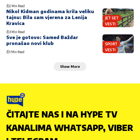
2 Min Read
Nikol Kidman godinama krila veliku
tajnu: Bila sam vjerena za Lenija
JET SET
Kravica
VESTI
3 Min Read
Sve je gotovo: Samed Baždar
pronašao novi klub
SPORT
VESTI
1 Min Read
Show More
ČITAJTE NAS I NA HYPE TV
KANALIMA WHATSAPP, VIBER