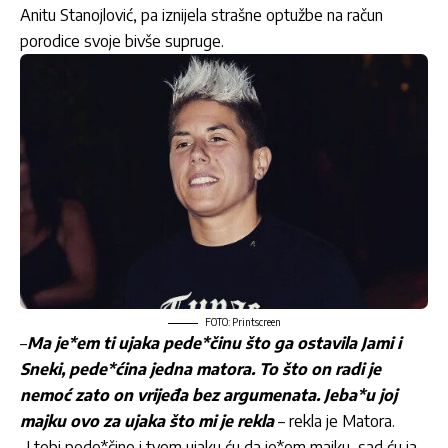
Anitu Stanojlović, pa iznijela strašne optužbe na račun
porodice svoje bivše supruge.
FOTO: Printscreen
–
Ma je*em ti ujaka pede*činu što ga ostavila Jami i
Sneki, pede*ćina jedna matora. To što on radi je
nemoć zato on vrijeđa bez argumenata. Jeba*u joj
majku ovo za ujaka što mi je rekla
– rekla je Matora.
-I tebi pede*čino i tvom ujaku ću da je*em majku, sad ću ja