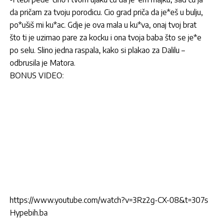
da pričam za tvoju porodicu. Cio grad priča da je*eš u bulju,
po*ušiš mi ku*ac. Gdje je ova mala u ku*va, onaj tvoj brat
što ti je uzimao pare za kocku i ona tvoja baba što se je*e
po selu. Slino jedna raspala, kako si plakao za Dalilu –
odbrusila je Matora.
BONUS VIDEO:
https://www.youtube.com/watch?v=3Rz2g-CX-08&t=307s
Hypebih.ba