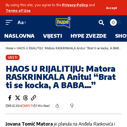
By using this site, you agree to the
Privacy Policy
and
Accept
Terms of Use
.
Aa
NASLOVNA
VIJESTI
HYPE ZVEZDE
SHO
Home
»
HAOS U RIJALITIJU: Matora RASKRINKALA Anitu! “Brat ti se kocka, A BABA…”
VESTI
HAOS U RIJALITIJU: Matora
RASKRINKALA Anitu! “Brat
ti se kocka, A BABA…”
09.02.2024
VESTI
1 Min Read
Jovana Tomić Matora
je planula na Anđela Rankovića i