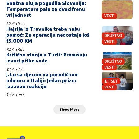
Snažna oluja pogodila Sloveniju:
Temperature pale za dvocifrenu
vrijednost
VESTI
2 Min Read
Hajrija iz Travnika treba našu
pomoć: Za operaciju nedostaje još
DRUŠTVO
15.000 KM
VESTI
2 Min Read
Kritično stanje u Tuzli: Presušuju
izvori pitke vode
DRUŠTVO
VESTI
2 Min Read
J.Lo sa djecom na porodičnom
odmoru u Italiji: Jedan prizor
JET SET
izazvao reakcije
VESTI
3 Min Read
Show More