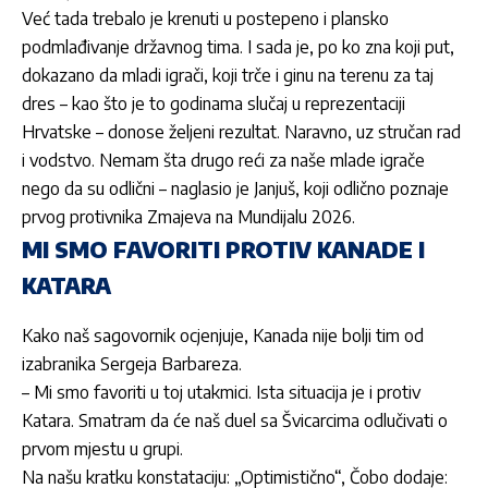
Već tada trebalo je krenuti u postepeno i plansko
podmlađivanje državnog tima. I sada je, po ko zna koji put,
dokazano da mladi igrači, koji trče i ginu na terenu za taj
dres – kao što je to godinama slučaj u reprezentaciji
Hrvatske – donose željeni rezultat. Naravno, uz stručan rad
i vodstvo. Nemam šta drugo reći za naše mlade igrače
nego da su odlični – naglasio je Janjuš, koji odlično poznaje
prvog protivnika Zmajeva na Mundijalu 2026.
MI SMO FAVORITI PROTIV KANADE I
KATARA
Kako naš sagovornik ocjenjuje, Kanada nije bolji tim od
izabranika Sergeja Barbareza.
– Mi smo favoriti u toj utakmici. Ista situacija je i protiv
Katara. Smatram da će naš duel sa Švicarcima odlučivati o
prvom mjestu u grupi.
Na našu kratku konstataciju: „Optimistično“, Čobo dodaje: