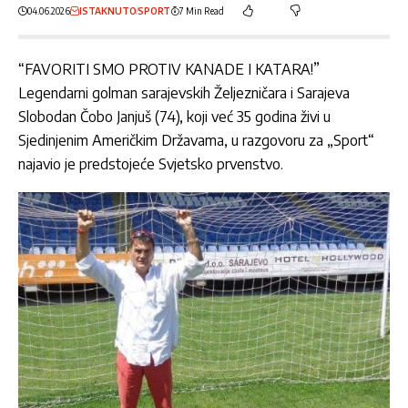
04.06.2026
ISTAKNUTO
SPORT
7 Min Read
“FAVORITI SMO PROTIV KANADE I KATARA!”
Legendarni golman sarajevskih Željezničara i Sarajeva
Slobodan Čobo Janjuš (74),
koji već 35 godina živi u
Sjedinjenim Američkim Državama
, u razgovoru za „Sport“
najavio je predstojeće Svjetsko prvenstvo.