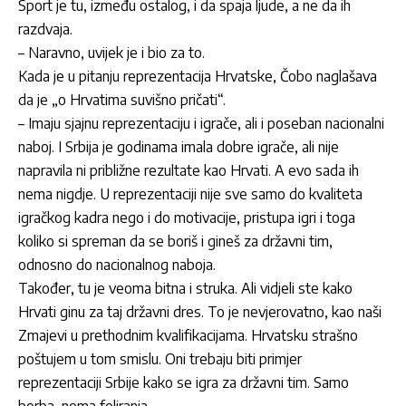
Sport je tu, između ostalog, i da spaja ljude, a ne da ih
razdvaja.
– Naravno, uvijek je i bio za to.
Kada je u pitanju reprezentacija Hrvatske, Čobo naglašava
da je „o Hrvatima suvišno pričati“.
– Imaju sjajnu reprezentaciju i igrače, ali i poseban nacionalni
naboj. I Srbija je godinama imala dobre igrače, ali nije
napravila ni približne rezultate kao Hrvati. A evo sada ih
nema nigdje. U reprezentaciji nije sve samo do kvaliteta
igračkog kadra nego i do motivacije, pristupa igri i toga
koliko si spreman da se boriš i gineš za državni tim,
odnosno do nacionalnog naboja.
Također, tu je veoma bitna i struka. Ali vidjeli ste kako
Hrvati ginu za taj državni dres. To je nevjerovatno, kao naši
Zmajevi u prethodnim kvalifikacijama. Hrvatsku strašno
poštujem u tom smislu. Oni trebaju biti primjer
reprezentaciji Srbije kako se igra za državni tim. Samo
borba, nema foliranja.