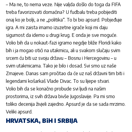
– Ma ne, to nema veze. Nije valjda došlo do toga da FIFA
treba favorizovati domaćina? U fudbalu treba pobijediti
onaj ko je bolji, a ne „politika“. To bi bio apsurd. Pobjeđuje
igra. A mi zaista imamo izuzetne igrače koji mi daju
sigurnost da idemo u drugi krug. E onda je sve moguće.
Volio bih da u nokaut-fazi igramo negdje bliže Floridi kako
bih i ja mogao otići na utakmicu, ali u svakom slučaju svim
srcem ću biti uz svoju državu – Bosnu i Hercegovinu – u
svim utakmicama. Tako je bilo i dosad. Svi smo uz naše
Zmajeve. Danas sam pročitao da će uz naš državni tim biti i
legendarni košarkaš Vlade Divac. To su lijepe stvari.
Volio bih da se konačno probude svi ljudi na našim
prostorima, iz svih država bivše Jugoslavije. Pa mi smo
toliko decenija živjeli zajedno. Apsurd je da se sada mrzimo.
Veliki apsurd.
HRVATSKA, BiH I SRBIJA