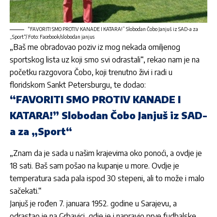
“FAVORITI SMO PROTIV KANADE I KATARA!” Slobodan Čobo Janjuš iz SAD-a za
„Sport“/ Foto: Facebook/slobodan janjus
„Baš me obradovao poziv iz mog nekada omiljenog
sportskog lista uz koji smo svi odrastali“, rekao nam je na
početku razgovora Čobo, koji trenutno živi i radi u
floridskom Sankt Petersburgu, te dodao:
“FAVORITI SMO PROTIV KANADE I
KATARA!” Slobodan Čobo Janjuš iz SAD-
a za „Sport“
„Znam da je sada u našim krajevima oko ponoći, a ovdje je
18 sati. Baš sam pošao na kupanje u more. Ovdje je
temperatura sada pala ispod 30 stepeni, ali to može i malo
sačekati.“
Janjuš je rođen 7. januara 1952. godine u Sarajevu, a
odrastao je na Grbavici, gdje je i napravio prve fudbalske