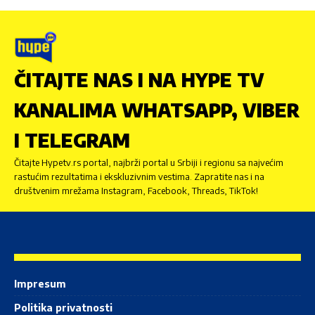
ČITAJTE NAS I NA HYPE TV
KANALIMA WHATSAPP, VIBER
I TELEGRAM
Čitajte Hypetv.rs portal, najbrži portal u Srbiji i regionu sa najvećim
rastućim rezultatima i ekskluzivnim vestima. Zapratite nas i na
društvenim mrežama Instagram, Facebook, Threads, TikTok!
Impresum
Politika privatnosti