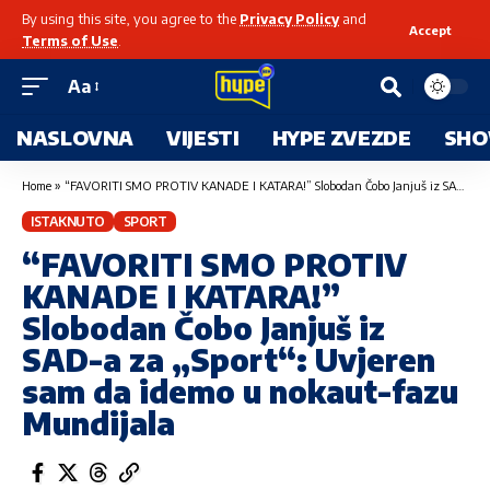
By using this site, you agree to the
Privacy Policy
and
Accept
Terms of Use
.
Aa
NASLOVNA
VIJESTI
HYPE ZVEZDE
SHO
Home
»
“FAVORITI SMO PROTIV KANADE I KATARA!” Slobodan Čobo Janjuš iz SAD-a za „Sport“: Uvjeren sam da idemo u nokaut-fazu Mundijala
ISTAKNUTO
SPORT
“FAVORITI SMO PROTIV
KANADE I KATARA!”
Slobodan Čobo Janjuš iz
SAD-a za „Sport“: Uvjeren
sam da idemo u nokaut-fazu
Mundijala