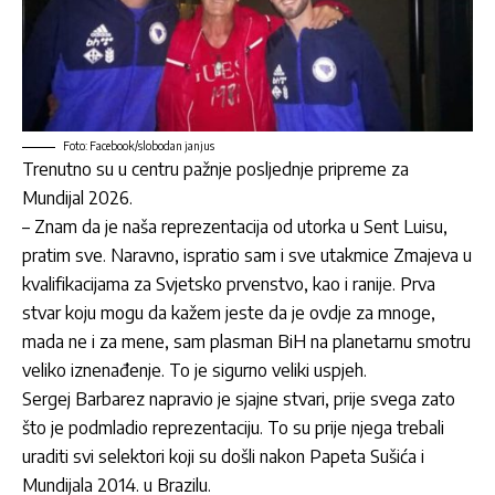
Foto: Facebook/slobodan janjus
Trenutno su u centru pažnje posljednje pripreme za
Mundijal 2026.
– Znam da je naša reprezentacija od utorka u Sent Luisu,
pratim sve. Naravno, ispratio sam i sve utakmice Zmajeva u
kvalifikacijama za Svjetsko prvenstvo, kao i ranije. Prva
stvar koju mogu da kažem jeste da je ovdje za mnoge,
mada ne i za mene, sam plasman BiH na planetarnu smotru
veliko iznenađenje. To je sigurno veliki uspjeh.
Sergej Barbarez napravio je sjajne stvari, prije svega zato
što je podmladio reprezentaciju. To su prije njega trebali
uraditi svi selektori koji su došli nakon Papeta Sušića i
Mundijala 2014. u Brazilu.