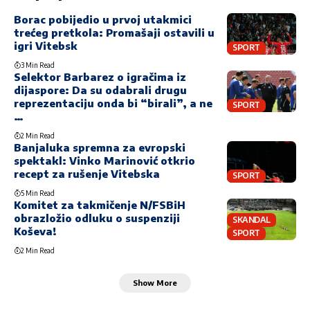
Borac pobijedio u prvoj utakmici
trećeg pretkola: Promašaji ostavili u
igri Vitebsk
SPORT
3 Min Read
Selektor Barbarez o igračima iz
dijaspore: Da su odabrali drugu
reprezentaciju onda bi “birali”, a ne
SPORT
…
2 Min Read
Banjaluka spremna za evropski
spektakl: Vinko Marinović otkrio
recept za rušenje Vitebska
SPORT
5 Min Read
Komitet za takmičenje N/FSBiH
obrazložio odluku o suspenziji
SKANDAL
Koševa!
SPORT
2 Min Read
Show More