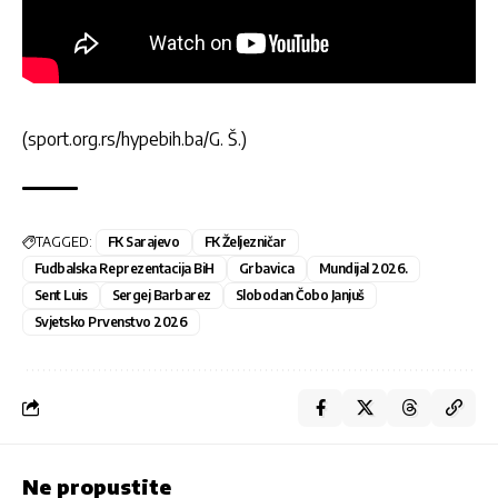
(sport.org.rs/hypebih.ba/G. Š.)
TAGGED:
FK Sarajevo
FK Željezničar
Fudbalska Reprezentacija BiH
Grbavica
Mundijal 2026.
Sent Luis
Sergej Barbarez
Slobodan Čobo Janjuš
Svjetsko Prvenstvo 2026
Ne propustite