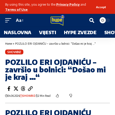
By using this site, you agree to the
Privacy Policy
and
Accept
Terms of Use
.
Aa
NASLOVNA
VIJESTI
HYPE ZVEZDE
SHO
Home
»
POZLILO ERI OJDANIĆU – završio u bolnici: “Došao mi je kraj …“
SHOWBIZ
POZLILO ERI OJDANIĆU –
završio u bolnici: “Došao mi
je kraj …“
04.06.2026
SHOWBIZ
2 Min Read
POZLILO ERI OJDANIĆU