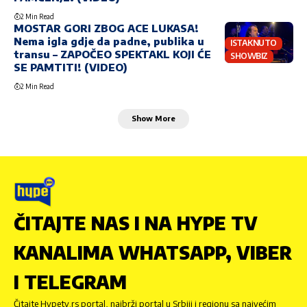
2 Min Read
MOSTAR GORI ZBOG ACE LUKASA!
Nema igla gdje da padne, publika u
ISTAKNUTO
transu – ZAPOČEO SPEKTAKL KOJI ĆE
SHOWBIZ
SE PAMTITI! (VIDEO)
2 Min Read
Show More
ČITAJTE NAS I NA HYPE TV
KANALIMA WHATSAPP, VIBER
I TELEGRAM
Čitajte Hypetv.rs portal, najbrži portal u Srbiji i regionu sa najvećim