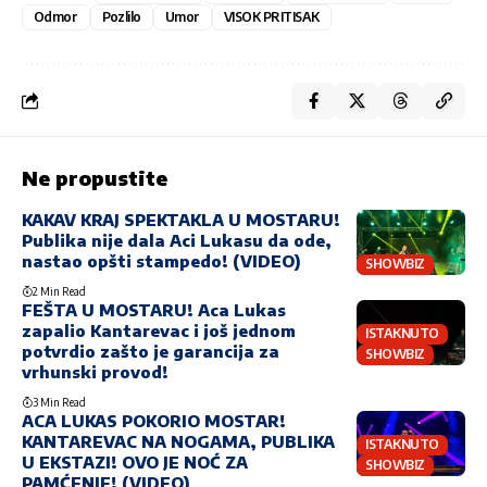
Odmor
Pozlilo
Umor
VISOK PRITISAK
Ne propustite
KAKAV KRAJ SPEKTAKLA U MOSTARU!
Publika nije dala Aci Lukasu da ode,
nastao opšti stampedo! (VIDEO)
SHOWBIZ
2 Min Read
FEŠTA U MOSTARU! Aca Lukas
zapalio Kantarevac i još jednom
ISTAKNUTO
potvrdio zašto je garancija za
SHOWBIZ
vrhunski provod!
3 Min Read
ACA LUKAS POKORIO MOSTAR!
KANTAREVAC NA NOGAMA, PUBLIKA
ISTAKNUTO
U EKSTAZI! OVO JE NOĆ ZA
SHOWBIZ
PAMĆENJE! (VIDEO)