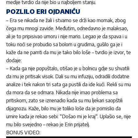
medije tvrdio da nije bio u najboljem stanju.
POZLILO ERI OJDANIĆU
– Era se nikada ne žali i stvarno se drži kao momak, zbog
čega mu mnogi zavide. Međutim, odnedavno je malaksao,
ali je to pripisivao umoru i nije mario. Legao je da spava i u
toku noći se probudio sa bolom u grudima, gušilo ga je i
kaže da ne pamti da mu je tako bilo loše – tvrdio je izvor, te
dodaje:
– Kada ga nije popuštalo, otišao je u bolnicu gdje su shvatili
da mu je pritisak visok. Dali su mu infuziju, odradili dodatne
analize i tek nakon tri sata ga pustili da ide kući. Rekli su mu
da mora da se odmara. Nikada nije imao problema sa
pritiskom, zato se iznenadio kada su mu ljekari saopštili
dijagnozu. Kaže, bilo mu je toliko loše da je pomislio da
umire kada je rekao sebi: “Došao mi je kraj“. Uplašio se, nije
mu bilo svejedno – rekao je Erin prijatelj.
BONUS VIDEO: