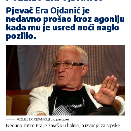
Pjevač
Era Ojdanić
je
nedavno prošao kroz agoniju
kada mu je usred noći naglo
pozlilo.
POZLILO ERI OJDANIĆU/Foto: printscreen
Nedugo zatim Era je završio u bolnici, a izvor je za srpske