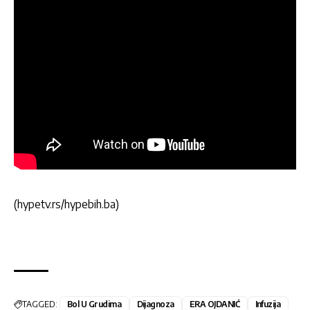
(hypetv.rs/hypebih.ba)
TAGGED:
Bol U Grudima
Dijagnoza
ERA OJDANIĆ
Infuzija