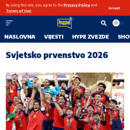
By using this site, you agree to the
Privacy Policy
and
Accept
Terms of Use
.
NASLOVNA
VIJESTI
HYPE ZVEZDE
SHO
Svjetsko prvenstvo 2026