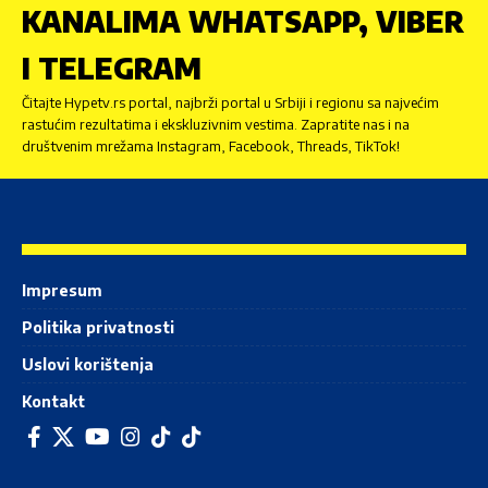
KANALIMA WHATSAPP, VIBER
I TELEGRAM
Čitajte Hypetv.rs portal, najbrži portal u Srbiji i regionu sa najvećim
rastućim rezultatima i ekskluzivnim vestima. Zapratite nas i na
društvenim mrežama Instagram, Facebook, Threads, TikTok!
Impresum
Politika privatnosti
Uslovi korištenja
Kontakt