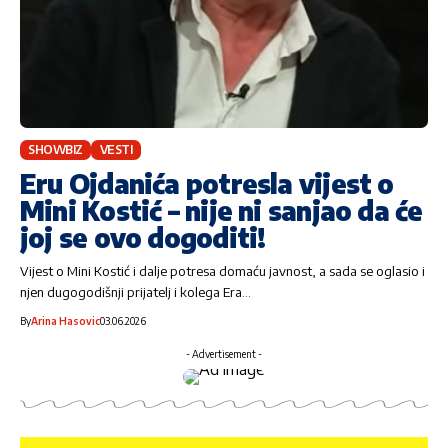
SHOWBIZ
VESTI
Eru Ojdanića potresla vijest o
Mini Kostić – nije ni sanjao da će
joj se ovo dogoditi!
Vijest o Mini Kostić i dalje potresa domaću javnost, a sada se oglasio i
njen dugogodišnji prijatelj i kolega Era…
By
Arina Hasovic
03.06.2026
- Advertisement -