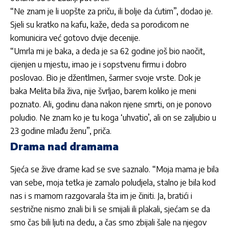
“Ne znam je li uopšte za priču, ili bolje da ćutim”, dodao je.
Sjeli su kratko na kafu, kaže, deda sa porodicom ne
komunicira već gotovo dvije decenije.
“Umrla mi je baka, a deda je sa 62 godine još bio naočit,
cijenjen u mjestu, imao je i sopstvenu firmu i dobro
poslovao. Bio je džentlmen, šarmer svoje vrste. Dok je
baka Melita bila živa, nije švrljao, barem koliko je meni
poznato. Ali, godinu dana nakon njene smrti, on je ponovo
poludio. Ne znam ko je tu koga ‘uhvatio’, ali on se zaljubio u
23 godine mlađu ženu”, priča.
Drama nad dramama
Sjeća se žive drame kad se sve saznalo. “Moja mama je bila
van sebe, moja tetka je zamalo poludjela, stalno je bila kod
nas i s mamom razgovarala šta im je činiti. Ja, bratići i
sestrične nismo znali bi li se smijali ili plakali, sjećam se da
smo čas bili ljuti na dedu, a čas smo zbijali šale na njegov