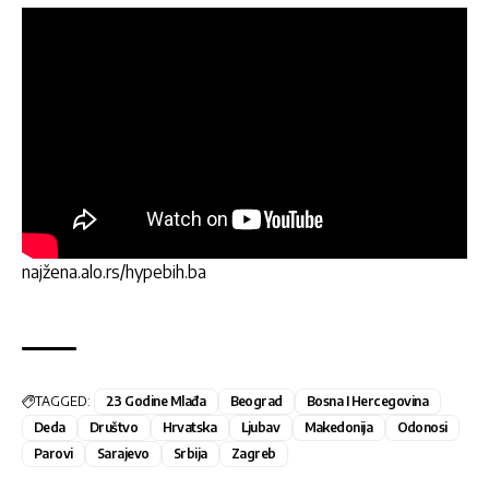
najžena.alo.rs/hypebih.ba
TAGGED:
23 Godine Mlađa
Beograd
Bosna I Hercegovina
Deda
Društvo
Hrvatska
Ljubav
Makedonija
Odonosi
Parovi
Sarajevo
Srbija
Zagreb