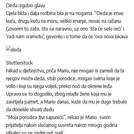
Deda izgubio glavu
Cijela bliža i dalja rodbina bila je na nogama. “Deda je imao
kuću, drugu kuću na moru, veliko imanje, novac na računu.
Govorim to zato, što se naravno, uz ono ‘šta će selo reći’ i
‘radi nam sramotu’, govorilo i o tome da će ‘ova nova lukava
Shutterstock
Nikad u djetinjstvu, priča Mario, nije mogao ni zamisli da bi
njegov moćni deda, stub porodice, mogao svima koje je
volio i koji su njega voljeli, preko noći da okrene leđa.
Upravo se to dogodilo, zbog mlađe žene koja mu je
zavrtjela pamet, a Mario danas, kaže da mu je dugo trebalo
da donekle shvati dedu.
“Moja porodica živi sapunicu”, rekao je Mario svom
prijatelju nakon slučajnog susreta nakon mnogo godina
otkako su se zadnji put sreli.