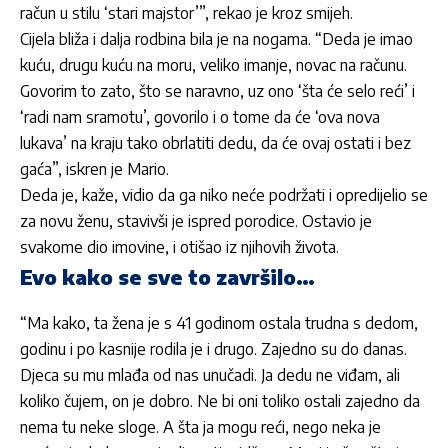
račun u stilu ‘stari majstor’”, rekao je kroz smijeh.
Cijela bliža i dalja rodbina bila je na nogama. “Deda je imao
kuću, drugu kuću na moru, veliko imanje, novac na računu.
Govorim to zato, što se naravno, uz ono ‘šta će selo reći’ i
‘radi nam sramotu’, govorilo i o tome da će ‘ova nova
lukava’ na kraju tako obrlatiti dedu, da će ovaj ostati i bez
gaća”, iskren je Mario.
Deda je, kaže, vidio da ga niko neće podržati i opredijelio se
za novu ženu, stavivši je ispred porodice. Ostavio je
svakome dio imovine, i otišao iz njihovih života.
Evo kako se sve to završilo…
“Ma kako, ta žena je s 41 godinom ostala trudna s dedom,
godinu i po kasnije rodila je i drugo. Zajedno su do danas.
Djeca su mu mlađa od nas unučadi. Ja dedu ne viđam, ali
koliko čujem, on je dobro. Ne bi oni toliko ostali zajedno da
nema tu neke sloge. A šta ja mogu reći, nego neka je