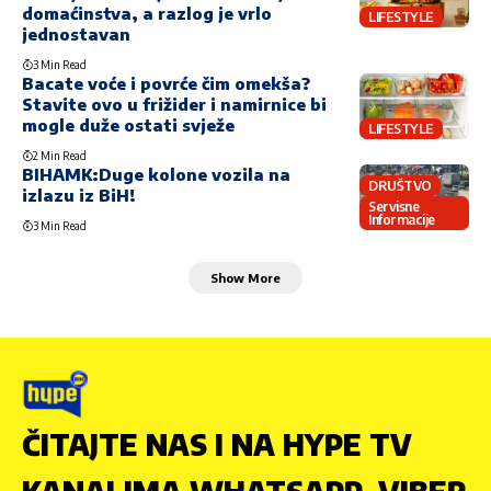
domaćinstva, a razlog je vrlo
LIFESTYLE
jednostavan
3 Min Read
Bacate voće i povrće čim omekša?
Stavite ovo u frižider i namirnice bi
mogle duže ostati svježe
LIFESTYLE
2 Min Read
BIHAMK:Duge kolone vozila na
DRUŠTVO
izlazu iz BiH!
Servisne
Informacije
3 Min Read
Show More
ČITAJTE NAS I NA HYPE TV