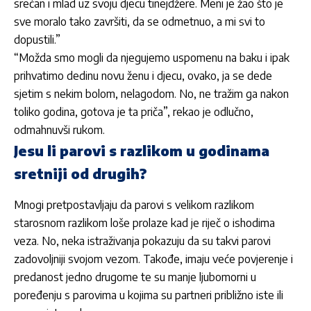
srećan i mlad uz svoju djecu tinejdžere. Meni je žao što je
sve moralo tako završiti, da se odmetnuo, a mi svi to
dopustili.”
“Možda smo mogli da njegujemo uspomenu na baku i ipak
prihvatimo dedinu novu ženu i djecu, ovako, ja se dede
sjetim s nekim bolom, nelagodom. No, ne tražim ga nakon
toliko godina, gotova je ta priča”, rekao je odlučno,
odmahnuvši rukom.
Jesu li parovi s razlikom u godinama
sretniji od drugih?
Mnogi pretpostavljaju da parovi s velikom razlikom
starosnom razlikom loše prolaze kad je riječ o ishodima
veza. No, neka istraživanja pokazuju da su takvi parovi
zadovoljniji svojom vezom. Takođe, imaju veće povjerenje i
predanost jedno drugome te su manje ljubomorni u
poređenju s parovima u kojima su partneri približno iste ili