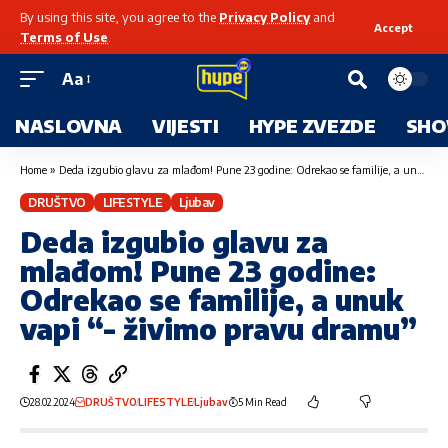
By using this site, you agree to the
Privacy Policy
and
Accept
Terms of Use
.
Aa
NASLOVNA
VIJESTI
HYPE ZVEZDE
SHO
Home
»
Deda izgubio glavu za mlađom! Pune 23 godine: Odrekao se familije, a unuk vapi “- živimo pravu dramu”
DRUŠTVO
LIFESTYLE
Ljubav
Deda izgubio glavu za
mlađom! Pune 23 godine:
Odrekao se familije, a unuk
vapi “- živimo pravu dramu”
28.02.2024
DRUŠTVO
LIFESTYLE
Ljubav
5 Min Read