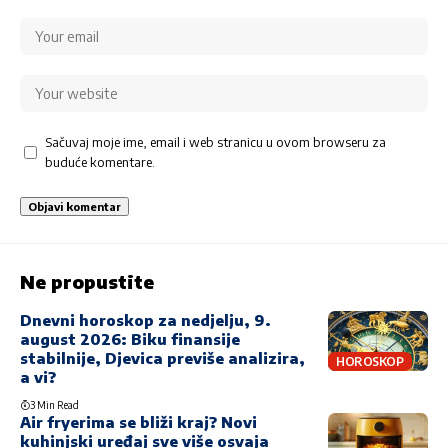
Sačuvaj moje ime, email i web stranicu u ovom browseru za
buduće komentare.
Ne propustite
Dnevni horoskop za nedjelju, 9.
august 2026: Biku finansije
stabilnije, Djevica previše analizira,
HOROSKOP
a vi?
3 Min Read
Air fryerima se bliži kraj? Novi
kuhinjski uređaj sve više osvaja