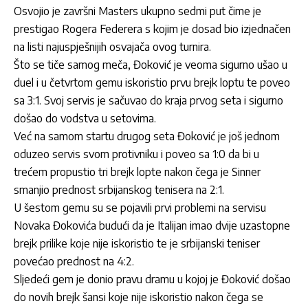
Osvojio je završni Masters ukupno sedmi put čime je
prestigao Rogera Federera s kojim je dosad bio izjednačen
na listi najuspješnijih osvajača ovog turnira.
Što se tiče samog meča, Đoković je veoma sigurno ušao u
duel i u četvrtom gemu iskoristio prvu brejk loptu te poveo
sa 3:1. Svoj servis je sačuvao do kraja prvog seta i sigurno
došao do vodstva u setovima.
Već na samom startu drugog seta Đoković je još jednom
oduzeo servis svom protivniku i poveo sa 1:0 da bi u
trećem propustio tri brejk lopte nakon čega je Sinner
smanjio prednost srbijanskog tenisera na 2:1.
U šestom gemu su se pojavili prvi problemi na servisu
Novaka Đokovića budući da je Italijan imao dvije uzastopne
brejk prilike koje nije iskoristio te je srbijanski teniser
povećao prednost na 4:2.
Sljedeći gem je donio pravu dramu u kojoj je Đoković došao
do novih brejk šansi koje nije iskoristio nakon čega se