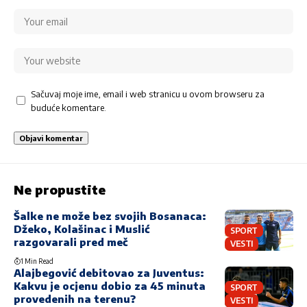
Sačuvaj moje ime, email i web stranicu u ovom browseru za
buduće komentare.
Ne propustite
Šalke ne može bez svojih Bosanaca:
Džeko, Kolašinac i Muslić
SPORT
razgovarali pred meč
VESTI
1 Min Read
Alajbegović debitovao za Juventus:
Kakvu je ocjenu dobio za 45 minuta
SPORT
provedenih na terenu?
VESTI