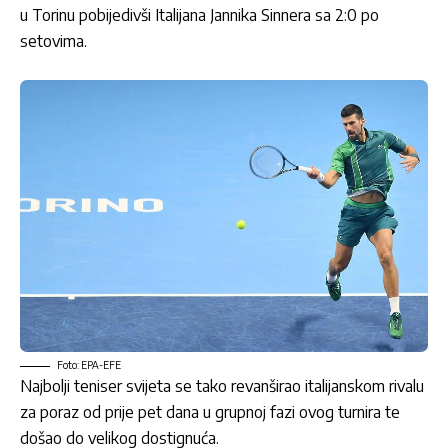
u Torinu pobijedivši Italijana Jannika Sinnera sa 2:0 po
setovima.
Foto: EPA-EFE
Najbolji teniser svijeta se tako revanširao italijanskom rivalu
za poraz od prije pet dana u grupnoj fazi ovog turnira te
došao do velikog dostignuća.