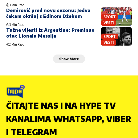
3 Min Read
Demirović pred novu sezonu: Jedva
čekam okršaj s Edinom Džekom
SPORT
VESTI
3 Min Read
Tužne vijesti iz Argentine: Preminuo
otac Lionela Messija
SPORT
VESTI
2 Min Read
Show More
ČITAJTE NAS I NA HYPE TV
KANALIMA WHATSAPP, VIBER
I TELEGRAM