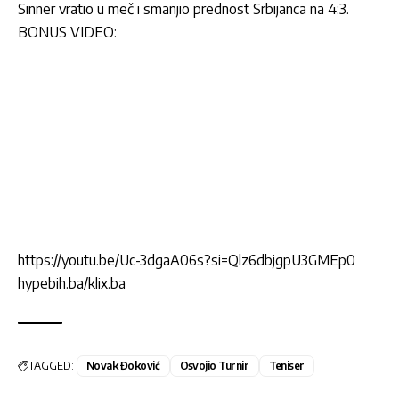
Sinner vratio u meč i smanjio prednost Srbijanca na 4:3.
BONUS VIDEO:
https://youtu.be/Uc-3dgaA06s?si=Qlz6dbjgpU3GMEp0
hypebih.ba/klix.ba
TAGGED:
Novak Đoković
Osvojio Turnir
Teniser