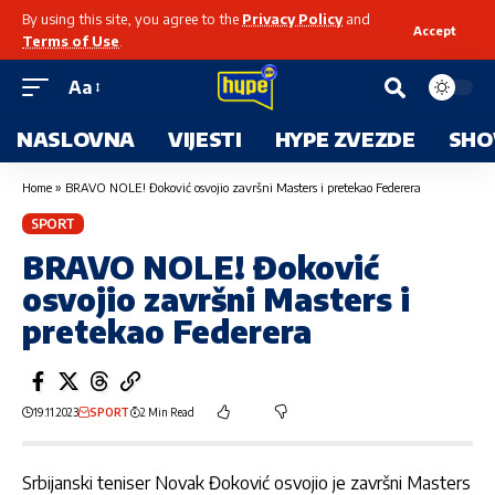
By using this site, you agree to the
Privacy Policy
and
Accept
Terms of Use
.
Aa
NASLOVNA
VIJESTI
HYPE ZVEZDE
SHO
Home
»
BRAVO NOLE! Đoković osvojio završni Masters i pretekao Federera
SPORT
BRAVO NOLE! Đoković
osvojio završni Masters i
pretekao Federera
19.11.2023
SPORT
2 Min Read
Srbijanski teniser Novak Đoković osvojio je završni Masters