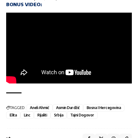
BONUS VIDEO:
TAGGED:
Aneli Ahmić
Asmin Durdžić
Bosna I Hercegovina
Elita
Linc
Rijaliti
Srbija
Tajni Dogovor