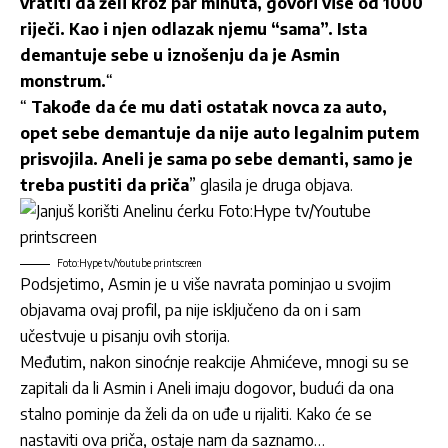
vratiti da želi kroz par minuta, govori više od 1000
riječi. Kao i njen odlazak njemu “sama”. Ista
demantuje sebe u iznošenju da je Asmin
monstrum.
“
“
Takođe da će mu dati ostatak novca za auto,
opet sebe demantuje da nije auto legalnim putem
prisvojila. Aneli je sama po sebe demanti, samo je
treba pustiti da priča
” glasila je druga objava.
Foto:Hype tv/Youtube printscreen
Podsjetimo, Asmin je u više navrata pominjao u svojim
objavama ovaj profil, pa nije isključeno da on i sam
učestvuje u pisanju ovih storija.
Međutim, nakon sinoćnje reakcije Ahmićeve, mnogi su se
zapitali da li Asmin i Aneli imaju dogovor, budući da ona
stalno pominje da želi da on uđe u rijaliti. Kako će se
nastaviti ova priča, ostaje nam da saznamo…