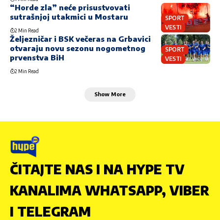
“Horde zla” neće prisustvovati
sutrašnjoj utakmici u Mostaru
SPORT
VESTI
2 Min Read
Željezničar i BSK večeras na Grbavici
otvaraju novu sezonu nogometnog
SPORT
prvenstva BiH
VESTI
2 Min Read
Show More
ČITAJTE NAS I NA HYPE TV
KANALIMA WHATSAPP, VIBER
I TELEGRAM