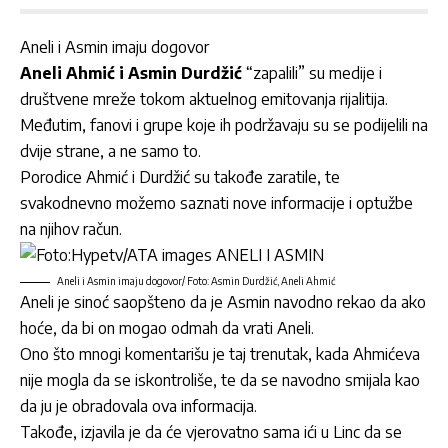
Aneli i Asmin imaju dogovor
Aneli Ahmić
i
Asmin Durdžić
“zapalili” su medije i
društvene mreže tokom aktuelnog emitovanja rijalitija.
Međutim, fanovi i grupe koje ih podržavaju su se podijelili na
dvije strane, a ne samo to.
Porodice Ahmić i Durdžić su takođe zaratile, te
svakodnevno možemo saznati nove informacije i optužbe
na njihov račun.
Aneli i Asmin imaju dogovor/ Foto: Asmin Durdžić, Aneli Ahmić
Aneli je sinoć saopšteno da je Asmin navodno rekao da ako
hoće, da bi on mogao odmah da vrati Aneli.
Ono što mnogi komentarišu je taj trenutak, kada Ahmićeva
nije mogla da se iskontroliše, te da se navodno smijala kao
da ju je obradovala ova informacija.
Takođe, izjavila je da će vjerovatno sama ići u Linc da se