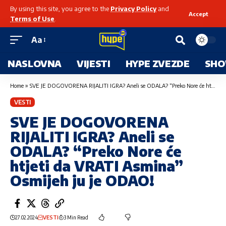
By using this site, you agree to the
Privacy Policy
and
Accept
Terms of Use
.
Aa
NASLOVNA
VIJESTI
HYPE ZVEZDE
SHO
Home
»
SVE JE DOGOVORENA RIJALITI IGRA? Aneli se ODALA? “Preko Nore će htjeti da VRATI Asmina” Osmijeh ju je ODAO!
VESTI
SVE JE DOGOVORENA
RIJALITI IGRA? Aneli se
ODALA? “Preko Nore će
htjeti da VRATI Asmina”
Osmijeh ju je ODAO!
27.02.2024
VESTI
3 Min Read