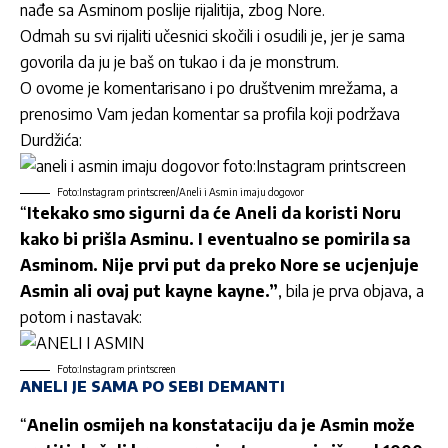
nađe sa Asminom poslije rijalitija, zbog Nore.
Odmah su svi rijaliti učesnici skočili i osudili je, jer je sama
govorila da ju je baš on tukao i da je monstrum.
O ovome je komentarisano i po društvenim mrežama, a
prenosimo Vam jedan komentar sa profila koji podržava
Durdžića:
Foto:Instagram printscreen/Aneli i Asmin imaju dogovor
“
Itekako smo sigurni da će Aneli da koristi Noru
kako bi prišla Asminu. I eventualno se pomirila sa
Asminom. Nije prvi put da preko Nore se ucjenjuje
Asmin ali ovaj put kayne kayne.”
, bila je prva objava, a
potom i nastavak:
Foto:Instagram printscreen
ANELI JE SAMA PO SEBI DEMANTI
“
Anelin osmijeh na konstataciju da je Asmin može