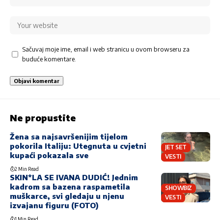
Sačuvaj moje ime, email i web stranicu u ovom browseru za
buduće komentare.
Ne propustite
Žena sa najsavršenijim tijelom
pokorila Italiju: Utegnuta u cvjetni
JET SET
kupaći pokazala sve
VESTI
2 Min Read
SKIN*LA SE IVANA DUDIĆ! Jednim
kadrom sa bazena raspametila
SHOWBIZ
muškarce, svi gledaju u njenu
VESTI
izvajanu figuru (FOTO)
1 Min Read