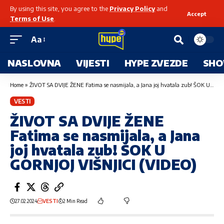
By using this site, you agree to the
Privacy Policy
and
Accept
Terms of Use
.
Aa
NASLOVNA
VIJESTI
HYPE ZVEZDE
SHO
Home
»
ŽIVOT SA DVIJE ŽENE Fatima se nasmijala, a Jana joj hvatala zub! ŠOK U GORNJOJ VIŠNJICI (VIDEO)
VESTI
ŽIVOT SA DVIJE ŽENE
Fatima se nasmijala, a Jana
joj hvatala zub! ŠOK U
GORNJOJ VIŠNJICI (VIDEO)
27.02.2024
VESTI
2 Min Read