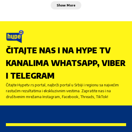
Show More
ČITAJTE NAS I NA HYPE TV
KANALIMA WHATSAPP, VIBER
I TELEGRAM
Čitajte Hypetv.rs portal, najbrži portal u Srbiji i regionu sa najvećim
rastućim rezultatima i ekskluzivnim vestima. Zapratite nas i na
društvenim mrežama Instagram, Facebook, Threads, TikTok!