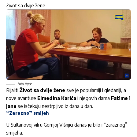
Život sa dvije žene
Foto: Hype
Rijaliti
Život sa dvije žene
sve je popularniji i gledaniji, a
nove avanture
Elmedina Karića
i njegovih dama
Fatime i
Jane
se isčekuju nestrpljivo iz dana u dan.
“Zarazno” smijeh
U Sultanovoj vili u Gornjoj Višnjici danas je bilo i “zaraznog”
smijeha.