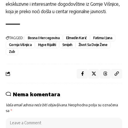
ekskluzivne i interesantne dogodovštine iz Gornje Višnjice,
koja je preko noći došla u centar regionalne javnosti.
TAGGED:
Bosna I Hercegovina
Elmedin Karić
Fatima I Jana
Gornja Višnjica
Hype Rijaliti
Smijeh
Život Sa Dvije Žene
Zub
Nema komentara
Vaša email adresa neće biti objavljivana.
Neophodna polja su označena
sa
*