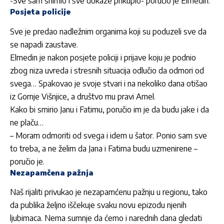
-Sve sam snimio i sve dokaze prikupio- poručio je Elmedin.
Posjeta policije
Sve je predao nadležnim organima koji su poduzeli sve da
se napadi zaustave.
Elmedin je nakon posjete policiji i prijave koju je podnio
zbog niza uvreda i stresnih situacija odlučio da odmori od
svega… Spakovao je svoje stvari i na nekoliko dana otišao
iz Gornje Višnjice, a društvo mu pravi Arnel.
Kako bi smirio Janu i Fatimu, poručio im je da budu jake i da
ne plaču…
– Moram odmoriti od svega i idem u šator. Ponio sam sve
to treba, a ne želim da Jana i Fatima budu uzmenirene –
poručio je.
Nezapamčena pažnja
Naš rijaliti privukao je nezapamćenu pažnju u regionu, tako
da publika željno iščekuje svaku novu epizodu njenih
ljubimaca. Nema sumnje da ćemo i narednih dana gledati