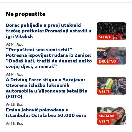
Ne propustite
Borac pobijedio u prvoj utakmici
trećeg pretkola: Promašaji ostavili u
igri Vitebsk
SPORT
3 Min Read
“Prepušteni smo sami sebi!”
Potresna ispovijest rudara iz Zenice:
“Dođeš kući, tražiš da doneseš nešto
DRUŠTVO
svojoj djeci, a nemaš”
3 Min Read
A Driving Force stigao u Sarajevo:
Otvorena izložba luksuznih
automobila u Vilsonovom šetalištu
VESTI
(FOTO)
4 Min Read
Emina Jahović pokradena u
Istanbulu: Ostala bez 50.000 eura
SKANDAL
VESTI
4 Min Read