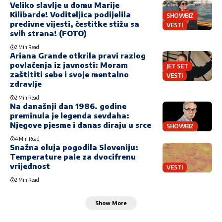
Veliko slavlje u domu Marije
Kilibarde! Voditeljica podijelila
SHOWBIZ
predivne vijesti, čestitke stižu sa
VESTI
svih strana! (FOTO)
2 Min Read
Ariana Grande otkrila pravi razlog
povlačenja iz javnosti: Moram
JET SET
zaštititi sebe i svoje mentalno
VESTI
zdravlje
2 Min Read
Na današnji dan 1986. godine
preminula je legenda sevdaha:
Njegove pjesme i danas diraju u srce
SHOWBIZ
4 Min Read
Snažna oluja pogodila Sloveniju:
Temperature pale za dvocifrenu
vrijednost
VESTI
2 Min Read
Show More