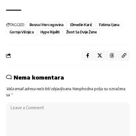
TAGGED:
Bosna I Hercegovina
Elmedin Karić
Fatima I Jana
Gornja Višnjica
Hype Rijaliti
Život Sa Dvije Žene
Nema komentara
Vaša email adresa neće biti objavljivana.
Neophodna polja su označena
sa
*