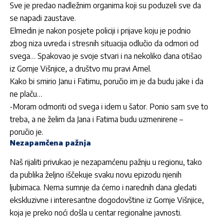
Sve je predao nadležnim organima koji su poduzeli sve da
se napadi zaustave.
Elmedin je nakon posjete policiji i prijave koju je podnio
zbog niza uvreda i stresnih situacija odlučio da odmori od
svega… Spakovao je svoje stvari i na nekoliko dana otišao
iz Gornje Višnjice, a društvo mu pravi Arnel.
Kako bi smirio Janu i Fatimu, poručio im je da budu jake i da
ne plaču…
-Moram odmoriti od svega i idem u šator. Ponio sam sve to
treba, a ne želim da Jana i Fatima budu uzmenirene –
poručio je.
Nezapamčena pažnja
Naš rijaliti privukao je nezapamćenu pažnju u regionu, tako
da publika željno iščekuje svaku novu epizodu njenih
ljubimaca. Nema sumnje da ćemo i narednih dana gledati
ekskluzivne i interesantne dogodovštine iz Gornje Višnjice,
koja je preko noći došla u centar regionalne javnosti.