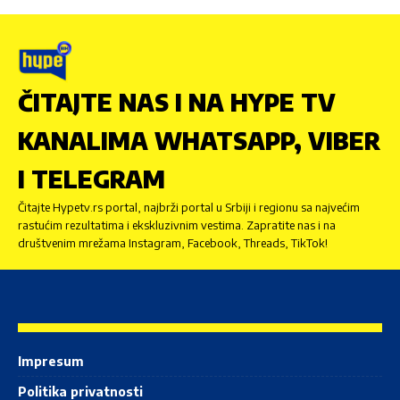
ČITAJTE NAS I NA HYPE TV
KANALIMA WHATSAPP, VIBER
I TELEGRAM
Čitajte Hypetv.rs portal, najbrži portal u Srbiji i regionu sa najvećim
rastućim rezultatima i ekskluzivnim vestima. Zapratite nas i na
društvenim mrežama Instagram, Facebook, Threads, TikTok!
Impresum
Politika privatnosti