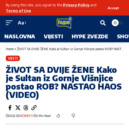
By using this site, you agree to the
Privacy Policy
and
Accept
Terms of Use
.
Aa
NASLOVNA
VIJESTI
HYPE ZVEZDE
SHO
Home
»
ŽIVOT SA DVIJE ŽENE Kako je Sultan iz Gornje Višnjice postao ROB? NASTAO HAOS (VIDEO)
VESTI
ŽIVOT SA DVIJE ŽENE Kako
je Sultan iz Gornje Višnjice
postao ROB? NASTAO HAOS
(VIDEO)
26.02.2024
VESTI
2 Min Read