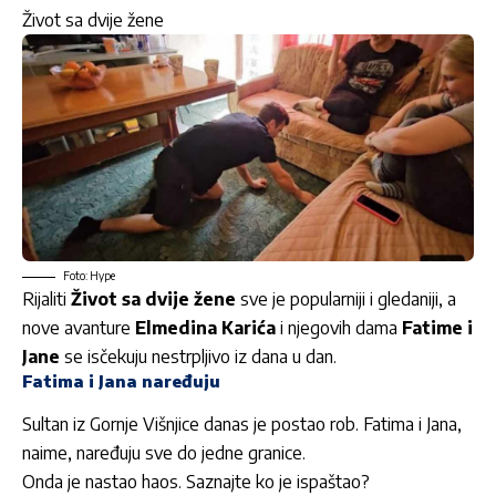
Život sa dvije žene
Foto: Hype
Rijaliti
Život sa dvije žene
sve je popularniji i gledaniji, a
nove avanture
Elmedina Karića
i njegovih dama
Fatime i
Jane
se isčekuju nestrpljivo iz dana u dan.
Fatima i Jana naređuju
Sultan iz Gornje Višnjice danas je postao rob. Fatima i Jana,
naime, naređuju sve do jedne granice.
Onda je nastao haos. Saznajte ko je ispaštao?