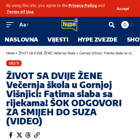
By using this site, you agree to the
Privacy Policy
and
Accept
Terms of Use
.
Aa
NASLOVNA
VIJESTI
HYPE ZVEZDE
SHO
Home
»
ŽIVOT SA DVIJE ŽENE Večernja škola u Gornjoj Višnjici: Fatima slaba sa rijekama! ŠOK ODGOVORI ZA SMIJEH DO SUZA (VIDEO)
VESTI
ŽIVOT SA DVIJE ŽENE
Večernja škola u Gornjoj
Višnjici: Fatima slaba sa
rijekama! ŠOK ODGOVORI
ZA SMIJEH DO SUZA
(VIDEO)