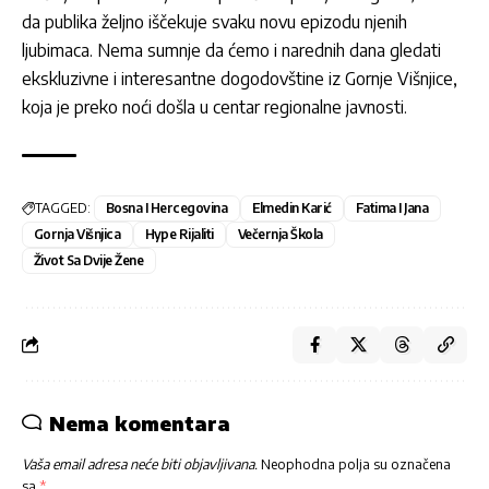
da publika željno iščekuje svaku novu epizodu njenih
ljubimaca. Nema sumnje da ćemo i narednih dana gledati
ekskluzivne i interesantne dogodovštine iz Gornje Višnjice,
koja je preko noći došla u centar regionalne javnosti.
TAGGED:
Bosna I Hercegovina
Elmedin Karić
Fatima I Jana
Gornja Višnjica
Hype Rijaliti
Večernja Škola
Život Sa Dvije Žene
Nema komentara
Vaša email adresa neće biti objavljivana.
Neophodna polja su označena
sa
*