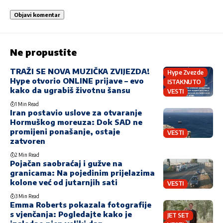
Ne propustite
TRAŽI SE NOVA MUZIČKA ZVIJEZDA!
Hype Zvezde
Hype otvorio ONLINE prijave – evo
ISTAKNUTO
kako da ugrabiš životnu šansu
VESTI
1 Min Read
Iran postavio uslove za otvaranje
Hormuškog moreuza: Dok SAD ne
promijeni ponašanje, ostaje
VESTI
zatvoren
2 Min Read
Pojačan saobraćaj i gužve na
granicama: Na pojedinim prijelazima
kolone već od jutarnjih sati
VESTI
3 Min Read
Emma Roberts pokazala fotografije
s vjenčanja: Pogledajte kako je
JET SET