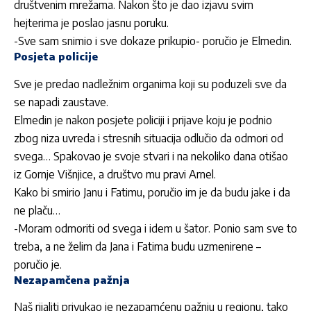
društvenim mrežama. Nakon što je dao izjavu svim
hejterima je poslao jasnu poruku.
-Sve sam snimio i sve dokaze prikupio- poručio je Elmedin.
Posjeta policije
Sve je predao nadležnim organima koji su poduzeli sve da
se napadi zaustave.
Elmedin je nakon posjete policiji i prijave koju je podnio
zbog niza uvreda i stresnih situacija odlučio da odmori od
svega… Spakovao je svoje stvari i na nekoliko dana otišao
iz Gornje Višnjice, a društvo mu pravi Arnel.
Kako bi smirio Janu i Fatimu, poručio im je da budu jake i da
ne plaču…
-Moram odmoriti od svega i idem u šator. Ponio sam sve to
treba, a ne želim da Jana i Fatima budu uzmenirene –
poručio je.
Nezapamčena pažnja
Naš rijaliti privukao je nezapamćenu pažnju u regionu, tako