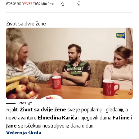
25.02.2024
VESTI
2 Min Read
Život sa dvije žene
Foto: Hype
Rijaliti
Život sa dvije žene
sve je popularniji i gledaniji, a
nove avanture
Elmedina Karića
i njegovih dama
Fatime i
Jane
se isčekuju nestrpljivo iz dana u dan.
Večernja škola