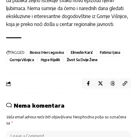
da publika željno iščekuje svaku novu epizodu njenih
ljubimaca. Nema sumnje da ćemo i narednih dana gledati
ekskluzivne i interesantne dogodovštine iz Gornje Višnjice,
koja je preko noći došla u centar regionalne javnosti.
TAGGED:
Bosna I Hercegovina
Elmedin Karić
Fatima I Jana
Gornja Višnjica
Hype Rijaliti
Život Sa Dvije Žene
Nema komentara
Vaša email adresa neće biti objavljivana.
Neophodna polja su označena
sa
*