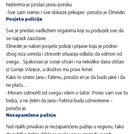
hejterima je poslao jasnu poruku.
-Sve sam snimio i sve dokaze prikupio- poručio je Elmedin.
Posjeta policije
Sve je predao nadležnim organima koji su poduzeli sve da
se napadi zaustave.
Elmedin je nakon posjete policiji i prijave koju je podnio
zbog niza uvreda i stresnih situacija odlučio da odmori od
svega… Spakovao je svoje stvari i na nekoliko dana otišao
iz Gornje Višnjice, a društvo mu pravi Arnel.
Kako bi smirio Janu i Fatimu, poručio im je da budu jake i da
ne plaču…
-Moram odmoriti od svega i idem u šator. Ponio sam sve to
treba, a ne želim da Jana i Fatima budu uzmenirene –
poručio je.
Nezapamčena pažnja
Naš rijaliti privukao je nezapamćenu pažnju u regionu, tako