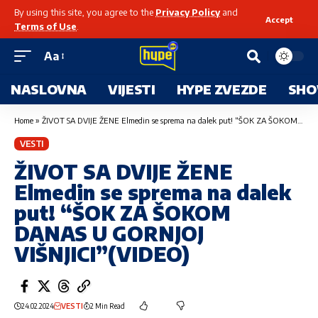
By using this site, you agree to the
Privacy Policy
and
Accept
Terms of Use
.
Aa
NASLOVNA
VIJESTI
HYPE ZVEZDE
SHO
Home
»
ŽIVOT SA DVIJE ŽENE Elmedin se sprema na dalek put! “ŠOK ZA ŠOKOM DANAS U GORNJOJ VIŠNJICI”(VIDEO)
VESTI
ŽIVOT SA DVIJE ŽENE
Elmedin se sprema na dalek
put! “ŠOK ZA ŠOKOM
DANAS U GORNJOJ
VIŠNJICI”(VIDEO)
24.02.2024
VESTI
2 Min Read