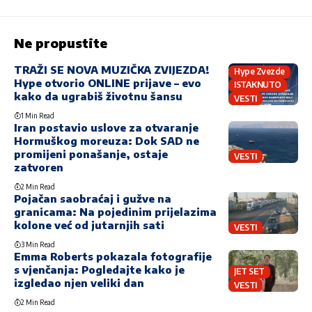
Ne propustite
TRAŽI SE NOVA MUZIČKA ZVIJEZDA!
Hype Zvezde
Hype otvorio ONLINE prijave – evo
ISTAKNUTO
kako da ugrabiš životnu šansu
VESTI
1 Min Read
Iran postavio uslove za otvaranje
Hormuškog moreuza: Dok SAD ne
promijeni ponašanje, ostaje
VESTI
zatvoren
2 Min Read
Pojačan saobraćaj i gužve na
granicama: Na pojedinim prijelazima
kolone već od jutarnjih sati
VESTI
3 Min Read
Emma Roberts pokazala fotografije
s vjenčanja: Pogledajte kako je
JET SET
izgledao njen veliki dan
VESTI
2 Min Read