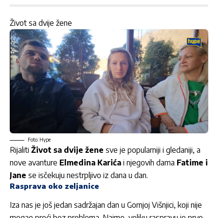
Život sa dvije žene
Foto: Hype
Rijaliti
Život sa dvije žene
sve je popularniji i gledaniji, a
nove avanture
Elmedina Karića
i njegovih dama
Fatime i
Jane
se isčekuju nestrpljivo iz dana u dan.
Rasprava oko zeljanice
Iza nas je još jedan sadržajan dan u Gornjoj Višnjici, koji nije
mogao proći bez problema. Naime, veliku raspravu je prvo