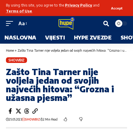
By using this site, you agree to the
Privacy Policy
and
Accept
Terms of Use
.
Aa
NASLOVNA
VIJESTI
HYPE ZVEZDE
SHO
Home
»
Zašto Tina Tarner nije voljela jedan od svojih najvećih hitova: “Grozna i užasna pjesma”
SHOWBIZ
Zašto Tina Tarner nije
voljela jedan od svojih
najvećih hitova: “Grozna i
užasna pjesma”
25.05.2023
SHOWBIZ
2 Min Read