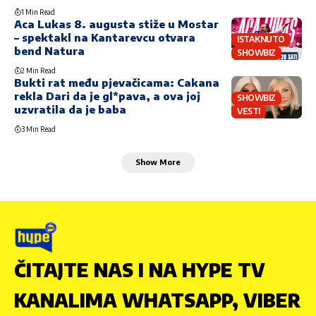
1 Min Read
Aca Lukas 8. augusta stiže u Mostar
– spektakl na Kantarevcu otvara
ISTAKNUTO
bend Natura
SHOWBIZ
2 Min Read
Bukti rat među pjevačicama: Cakana
rekla Dari da je gl*pava, a ova joj
SHOWBIZ
uzvratila da je baba
VESTI
3 Min Read
Show More
ČITAJTE NAS I NA HYPE TV
KANALIMA WHATSAPP, VIBER