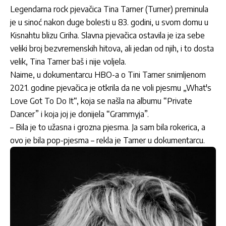
Legendarna rock pjevačica Tina Tarner (Turner) preminula
je u sinoć nakon duge bolesti u 83. godini, u svom domu u
Kisnahtu blizu Ciriha. Slavna pjevačica ostavila je iza sebe
veliki broj bezvremenskih hitova, ali jedan od njih, i to dosta
velik, Tina Tarner baš i nije voljela.
Naime, u dokumentarcu HBO-a o Tini Tarner snimljenom
2021. godine pjevačica je otkrila da ne voli pjesmu „What's
Love Got To Do It“, koja se našla na albumu “Private
Dancer” i koja joj je donijela “Grammyja”.
– Bila je to užasna i grozna pjesma. Ja sam bila rokerica, a
ovo je bila pop-pjesma – rekla je Tarner u dokumentarcu.