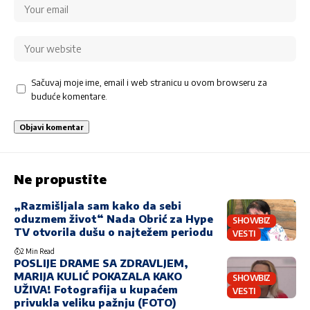
Sačuvaj moje ime, email i web stranicu u ovom browseru za
buduće komentare.
Ne propustite
„Razmišljala sam kako da sebi
oduzmem život“ Nada Obrić za Hype
SHOWBIZ
TV otvorila dušu o najtežem periodu
VESTI
2 Min Read
POSLIJE DRAME SA ZDRAVLJEM,
MARIJA KULIĆ POKAZALA KAKO
SHOWBIZ
UŽIVA! Fotografija u kupaćem
VESTI
privukla veliku pažnju (FOTO)