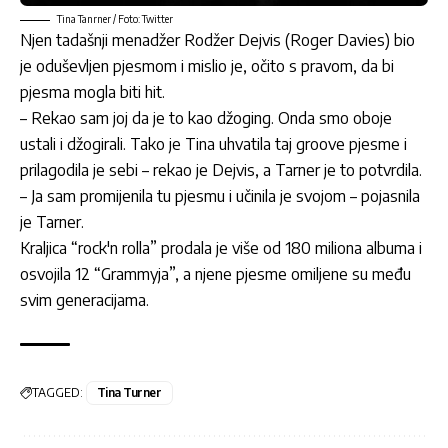
Tina Tanrner / Foto: Twitter
Njen tadašnji menadžer Rodžer Dejvis (Roger Davies) bio
je oduševljen pjesmom i mislio je, očito s pravom, da bi
pjesma mogla biti hit.
– Rekao sam joj da je to kao džoging. Onda smo oboje
ustali i džogirali. Tako je Tina uhvatila taj groove pjesme i
prilagodila je sebi – rekao je Dejvis, a Tarner je to potvrdila.
– Ja sam promijenila tu pjesmu i učinila je svojom – pojasnila
je Tarner.
Kraljica “rock'n rolla” prodala je više od 180 miliona albuma i
osvojila 12 “Grammyja”, a njene pjesme omiljene su među
svim generacijama.
TAGGED:
Tina Turner