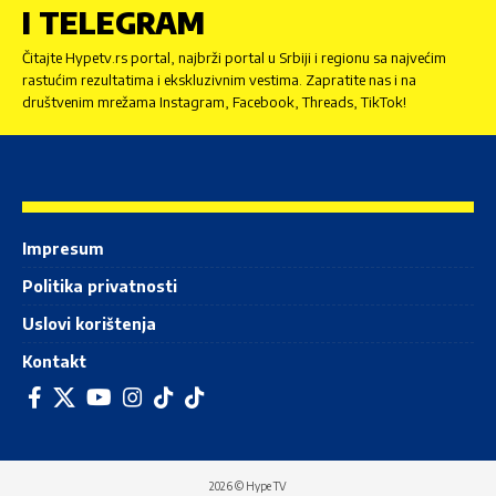
I TELEGRAM
Čitajte Hypetv.rs portal, najbrži portal u Srbiji i regionu sa najvećim
rastućim rezultatima i ekskluzivnim vestima. Zapratite nas i na
društvenim mrežama Instagram, Facebook, Threads, TikTok!
Impresum
Politika privatnosti
Uslovi korištenja
Kontakt
2026 © Hype TV