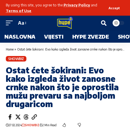
By using this site, you agree to the
Privacy Policy
and
Accept
Terms of Use
.
Aa
NASLOVNA
VIJESTI
HYPE ZVEZDE
SHO
Home
»
Ostat ćete šokirani: Evo kako izgleda život zanosne crnke nakon što je oprostila mužu prevaru sa najboljom drugaricom
SHOWBIZ
Ostat ćete šokirani: Evo
kako izgleda život zanosne
crnke nakon što je oprostila
mužu prevaru sa najboljom
drugaricom
27.02.2024
SHOWBIZ
2 Min Read