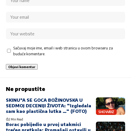
Sačuvaj moje ime, email i web stranicu u ovom browseru za
buduće komentare.
Ne propustite
SKINU*A SE GOCA BOŽINOVSKA U
SEDMOJ DECENIJI ŽIVOTA: “Izgledala
sam kao plastična lutka …“ (FOTO)
SHOWBIZ
2 Min Read
Borac pobijedio u prvoj utakmici
trećeg pretkola: Promašaji ostavili u