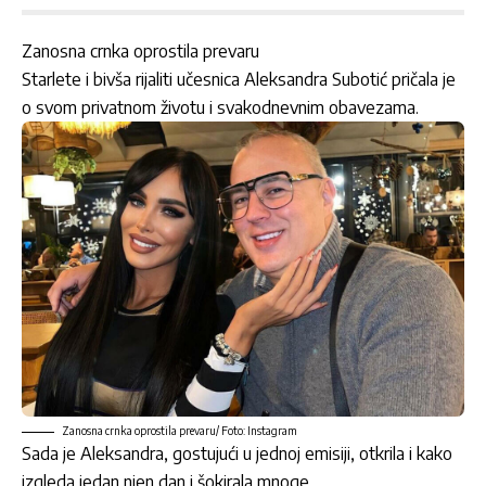
Zanosna crnka oprostila prevaru
Starlete i bivša rijaliti učesnica
Aleksandra Subotić
pričala je
o svom privatnom životu i svakodnevnim obavezama.
Zanosna crnka oprostila prevaru/ Foto: Instagram
Sada je Aleksandra, gostujući u jednoj emisiji, otkrila i kako
izgleda jedan njen dan i šokirala mnoge.