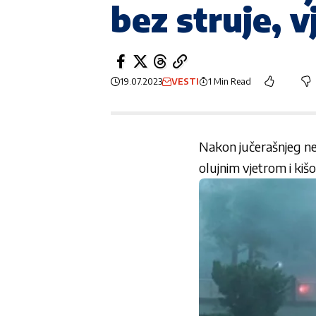
bez struje, 
19.07.2023
VESTI
1 Min Read
Nakon jučerašnjeg n
olujnim vjetrom i kiš