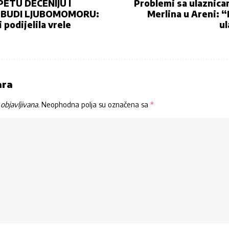
PETU DECENIJU I
Problemi sa ulaznica
 BUDI LJUBOMOMORU:
Merlina u Areni: “
podijelila vrele
u
ara
objavljivana.
Neophodna polja su označena sa
*