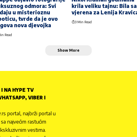
uksuznog odmora: Svi
krila veliku tajnu: Bila s
daju u misterioznu
vjerena za Lenija Kravic
poticu, tvrde da je ovo
3 Min Read
gova nova djevojka
in Read
Show More
 I NA HYPE TV
HATSAPP, VIBER I
.rs portal, najbrži portal u
nu sa najvećim rastućim
ekskluzivnim vestima.