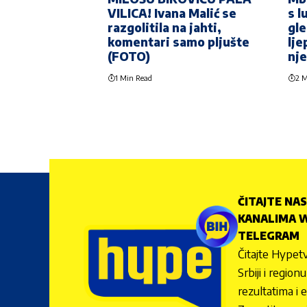
VILICA! Ivana Malić se
s l
razgolitila na jahti,
gle
komentari samo pljušte
lje
(FOTO)
nje
1 Min Read
2 M
ČITAJTE NAS
KANALIMA W
TELEGRAM
Čitajte Hypetv
Srbiji i regio
rezultatima i 