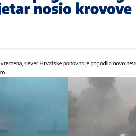
vjetar nosio krovove
evremena, sjever Hrvatske ponovno je pogodilo novo nev
om.