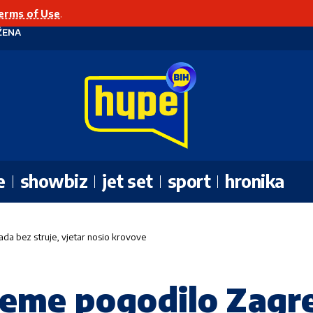
erms of Use
.
ŽENA
e
showbiz
jet set
sport
hronika
ada bez struje, vjetar nosio krovove
jeme pogodilo Zagre