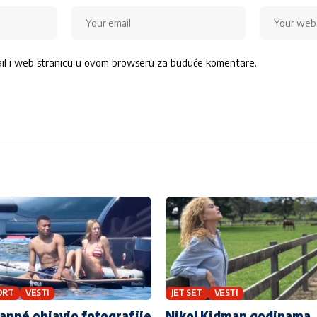
ail i web stranicu u ovom browseru za buduće komentare.
ORT
VESTI
JET SET
VESTI
ppé objavio fotografije
Nikol Kidman godinama