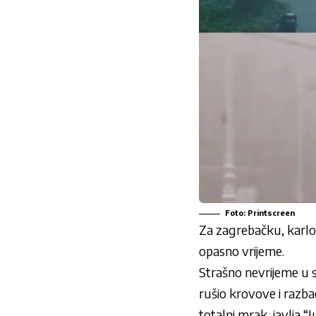
Foto: Printscreen
Za zagrebačku, karlov
opasno vrijeme.
Strašno nevrijeme u s
rušio krovove i razba
totalni mrak, javlja “Ju