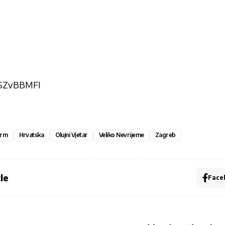
EzSZvBBMFI
arm
Hrvatska
Olujni Vjetar
Veliko Nevrijeme
Zagreb
le
Face