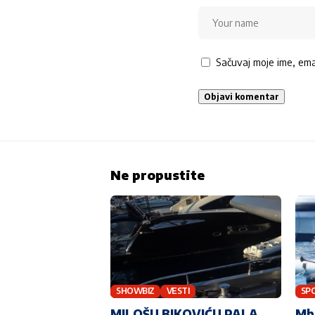
Sačuvaj moje ime, em
Ne propustite
SHOWBIZ
VESTI
SP
MILOŠU BIKOVIĆU PALA
Mba