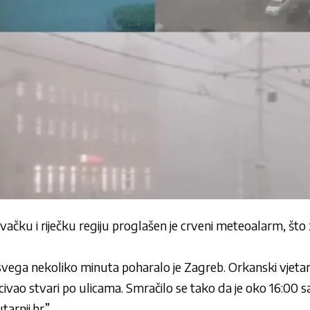
ačku i riječku regiju proglašen je crveni meteoalarm, što
vega nekoliko minuta poharalo je Zagreb. Orkanski vjetar
civao stvari po ulicama. Smračilo se tako da je oko 16:00 s
tarnji.hr”.