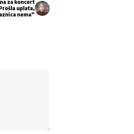
ma za koncert
Prošla uplata,
laznica nema”