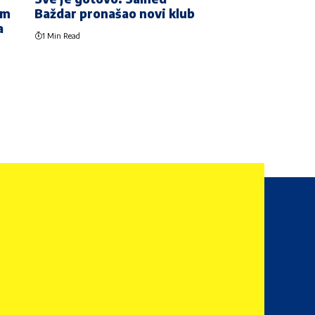
am
Baždar pronašao novi klub
a
1 Min Read