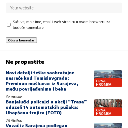
Sačuvaj moje ime, email i web stranicu u ovom browseru za
buduće komentare.
Ne propustite
Novi detalji teške saobraćajne
nesreće kod Tomislavgrada:
CRNA
Preminuo muškarac iz Sarajeva,
HRONIKA
među povrijeđenima i beba
2 Min Read
Banjalučki policajci u akciji “Trasa”
oduzeli 14 automatskih pušaka:
CRNA
Uhapšena trojica (FOTO)
HRONIKA
2 Min Read
Vozač iz Sarajeva podlegao