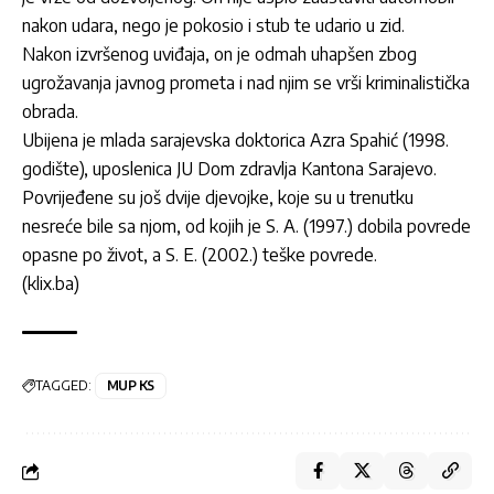
nakon udara, nego je pokosio i stub te udario u zid.
Nakon izvršenog uviđaja, on je odmah uhapšen zbog
ugrožavanja javnog prometa i nad njim se vrši kriminalistička
obrada.
Ubijena je mlada sarajevska doktorica Azra Spahić (1998.
godište), uposlenica JU Dom zdravlja Kantona Sarajevo.
Povrijeđene su još dvije djevojke, koje su u trenutku
nesreće bile sa njom, od kojih je S. A. (1997.) dobila povrede
opasne po život, a S. E. (2002.) teške povrede.
(klix.ba)
TAGGED:
MUP KS