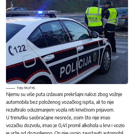
Foto: MUP KS
Njemu su više puta izdavani prekršajni nalozi zbog vožnje
automobila bez položenog vozačkog ispita, ali to nije
rezultiralo oduzimanjem vozila niti krivičnom prijavom.
U trenutku saobraćajne nesreće, osim što nije imao
vozačku dozvolu, imao je 0,41 promil alkohola u krvi i vozio
je vrže od dozvoljenog. On nije uspio zaustaviti automobil