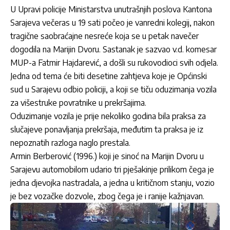
U Upravi policije Ministarstva unutrašnjih poslova Kantona
Sarajeva večeras u 19 sati počeo je vanredni kolegij, nakon
tragične saobraćajne nesreće koja se u petak navečer
dogodila na Marijin Dvoru. Sastanak je sazvao v.d. komesar
MUP-a Fatmir Hajdarević, a došli su rukovodioci svih odjela.
Jedna od tema će biti desetine zahtjeva koje je Općinski
sud u Sarajevu odbio policiji, a koji se tiču oduzimanja vozila
za višestruke povratnike u prekršajima.
Oduzimanje vozila je prije nekoliko godina bila praksa za
slučajeve ponavljanja prekršaja, međutim ta praksa je iz
nepoznatih razloga naglo prestala.
Armin Berberović (1996.) koji je sinoć na Marijin Dvoru u
Sarajevu automobilom udario tri pješakinje prilikom čega je
jedna djevojka nastradala, a jedna u kritičnom stanju, vozio
je bez vozačke dozvole, zbog čega je i ranije kažnjavan.