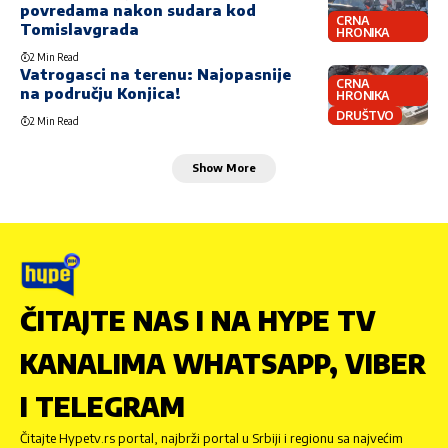
povredama nakon sudara kod
CRNA
Tomislavgrada
HRONIKA
2 Min Read
Vatrogasci na terenu: Najopasnije
CRNA
na području Konjica!
HRONIKA
DRUŠTVO
2 Min Read
Show More
ČITAJTE NAS I NA HYPE TV
KANALIMA WHATSAPP, VIBER
I TELEGRAM
Čitajte Hypetv.rs portal, najbrži portal u Srbiji i regionu sa najvećim