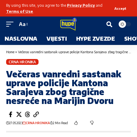
By using this site, you agree to the
Privacy Policy
and
Accept
Terms of Use
.
Aa
NASLOVNA
VIJESTI
HYPE ZVEZDE
SHO
Home
»
Večeras vanredni sastanak uprave policije Kantona Sarajeva zbog tragične nesreće na Marijin Dvoru
CRNA HRONIKA
Večeras vanredni sastanak
uprave policije Kantona
Sarajeva zbog tragične
nesreće na Marijin Dvoru
27.05.2023
CRNA HRONIKA
2 Min Read